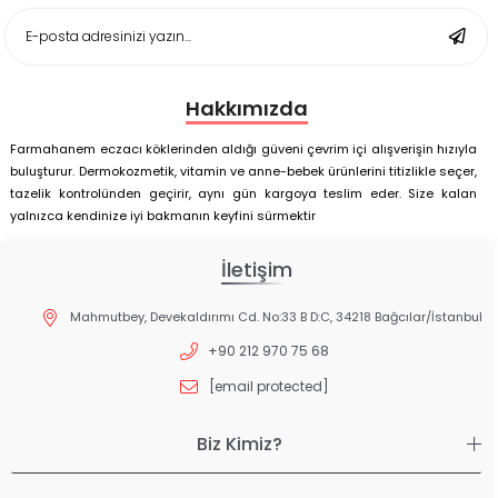
Deep Flex Stres Azaltıcı ve Enerji Dengeleyici Topraklama
Matı Set 25x35 cm
Hakkımızda
Farmahanem eczacı köklerinden aldığı güveni çevrim içi alışverişin hızıyla
buluşturur. Dermokozmetik, vitamin ve anne-bebek ürünlerini titizlikle seçer,
tazelik kontrolünden geçirir, aynı gün kargoya teslim eder. Size kalan
yalnızca kendinize iyi bakmanın keyfini sürmektir
İletişim
Mahmutbey, Devekaldırımı Cd. No:33 B D:C, 34218 Bağcılar/İstanbul
+90 212 970 75 68
[email protected]
Biz Kimiz?