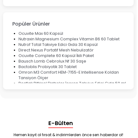
Cinsel Sağlık
Fırsat Ürünleri
Ateş Ölçerler & Tansiyon Aletleri
Çocuklar için Takviye Gıdalar
Popüler Ürünler
Ocuvite Max 60 Kapsül
Nutraxin Magnesium Complex Vitamin B6 60 Tablet
Nutrof Total Takviye Edici Gıda 30 Kapsül
Direct Nexus Portatif Mesh Nebulizatör
Ocuvite Complete 60 Kapsül İkili Paket
Bausch Lomb Cebrolux Nf 30 Saşe
Bactoblis Probiyotik 30 Tablet
Omron M3 Comfort HEM-7155-E Intellisense Koldan
Tansiyon Ölçer
Bestlak Bitkisel Ekstreler İçeren Takviye Edici Gıda 50 ml
Bruno Baby Nazal Aspiratör Yedek Ucu 10'lu
Corega Super Naneli Diş Protezi Yapıştırıcı Krem 40 gr
Ligone Probiyotik 30 Kapsül
Black Berry Geciktirici Sprey 25 ml
Nutrof Total Takviye Edici Gıda 30 Kapsül
Supradyn Energy Focus 30 Tablet
E-Bülten
Enterogermina Family 5 ml 20 Flakon
Deep Flex Stres Azaltıcı ve Enerji Dengeleyici Topraklama
Matı Set 40x60 cm
Hemen kayıt ol fırsat & indirimlerden önce sen haberdar ol!