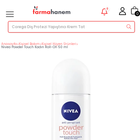
0
0
Anasayfa
>
Kişisel Bakım
>
Kişisel Hijyen Ürünleri
>
Nivea Powder Touch Kadın Roll-On 50 ml