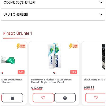
ÖDEME SEÇENEKLERI
ÜRÜN ÖNERILERI
Fırsat Ürünleri
%60
%54
Dentasave Klorhex Yoğun Bakım
Black Berry Bitkisel Sprey 25 ml
Florürlü Diş Macunu 75 ml
₺90,99
₺127,99
₺199,90
₺323,13