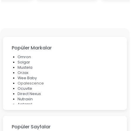
Popüler Markalar
Omron
Solgar
Mustela
Orzax
Wee Baby
Opalescence
Ocuvite
Direct Nexus
Nutraxin
Aptamil
Bepanthol
Bioxcin
Okey
Lansinoh
Popüler Sayfalar
Cebrolux