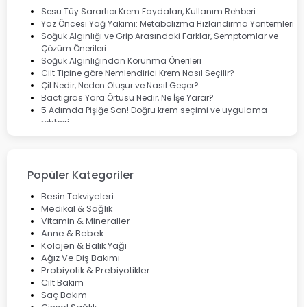
Dermoskin
Sesu Tüy Sarartıcı Krem Faydaları, Kullanım Rehberi
Marvis
Yaz Öncesi Yağ Yakımı: Metabolizma Hızlandırma Yöntemleri
Rcfarma
Soğuk Algınlığı ve Grip Arasındaki Farklar, Semptomlar ve
Çözüm Önerileri
Soğuk Algınlığından Korunma Önerileri
Cilt Tipine göre Nemlendirici Krem Nasıl Seçilir?
Çil Nedir, Neden Oluşur ve Nasıl Geçer?
Bactigras Yara Örtüsü Nedir, Ne İşe Yarar?
5 Adımda Pişiğe Son! Doğru krem seçimi ve uygulama
rehberi
Enterogermina Family ile Bağırsak Sağlığınızı Güçlendirin
Cilt Bakımı Aşamaları ve Detaylı Rehber
Saç Derisinde Kepek ve Egzama: Belirtileri, Nedenleri ve
Çözüm Yolları
Popüler Kategoriler
Bocavirüs Enfeksiyonu Hakkında Bilmeniz Gerekenler
Deep Flex Topraklama Matı Nedir? Detaylı Rehber
Besin Takviyeleri
Mumiyo Nedir? Faydaları ve Kullanım Alanları Nelerdir?
Medikal & Sağlık
Vitamin & Mineraller
Anne & Bebek
Kolajen & Balık Yağı
Ağız Ve Diş Bakımı
Probiyotik & Prebiyotikler
Cilt Bakım
Saç Bakım