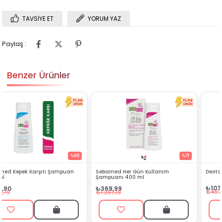
TAVSIYE ET
YORUM YAZ
Paylaş :
Benzer Ürünler
%71
%74
Sebamed Her Gün Kullanım
Deotak Krem Deodorant Plus 35 ml
Şampuanı 400 ml
₺107,99
₺369,99
₺407,99
₺1.267,19