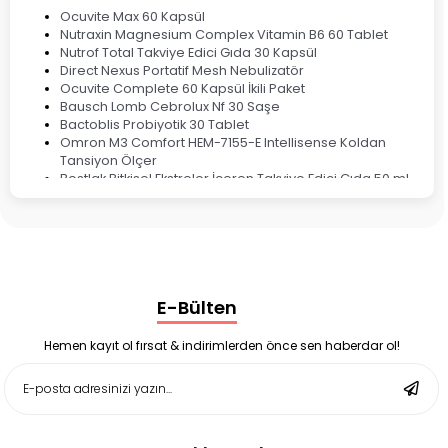
Ocuvite Max 60 Kapsül
Nutraxin Magnesium Complex Vitamin B6 60 Tablet
Nutrof Total Takviye Edici Gıda 30 Kapsül
Direct Nexus Portatif Mesh Nebulizatör
Ocuvite Complete 60 Kapsül İkili Paket
Bausch Lomb Cebrolux Nf 30 Saşe
Bactoblis Probiyotik 30 Tablet
Omron M3 Comfort HEM-7155-E Intellisense Koldan
Tansiyon Ölçer
Bestlak Bitkisel Ekstreler İçeren Takviye Edici Gıda 50 ml
Bruno Baby Nazal Aspiratör Yedek Ucu 10'lu
Corega Super Naneli Diş Protezi Yapıştırıcı Krem 40 gr
Ligone Probiyotik 30 Kapsül
Black Berry Geciktirici Sprey 25 ml
Nutrof Total Takviye Edici Gıda 30 Kapsül
Supradyn Energy Focus 30 Tablet
E-Bülten
Enterogermina Family 5 ml 20 Flakon
Deep Flex Stres Azaltıcı ve Enerji Dengeleyici Topraklama
Matı Set 40x60 cm
Hemen kayıt ol fırsat & indirimlerden önce sen haberdar ol!
Deep Flex Stres Azaltıcı ve Enerji Dengeleyici Topraklama
Matı Set 25x35 cm