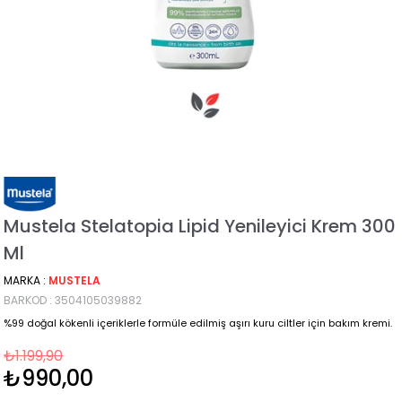
Mustela Stelatopia Lipid Yenileyici Krem 300
Ml
MARKA
:
MUSTELA
BARKOD
:
3504105039882
%99 doğal kökenli içeriklerle formüle edilmiş aşırı kuru ciltler için bakım kremi.
₺1.199,90
₺990,00