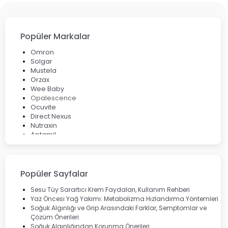
Popüler Markalar
Omron
Solgar
Mustela
Orzax
Wee Baby
Opalescence
Ocuvite
Direct Nexus
Nutraxin
Aptamil
Bepanthol
Bioxcin
Okey
Lansinoh
Popüler Sayfalar
Cebrolux
Dermoskin
Sesu Tüy Sarartıcı Krem Faydaları, Kullanım Rehberi
Marvis
Yaz Öncesi Yağ Yakımı: Metabolizma Hızlandırma Yöntemleri
Rcfarma
Soğuk Algınlığı ve Grip Arasındaki Farklar, Semptomlar ve
Çözüm Önerileri
Soğuk Algınlığından Korunma Önerileri