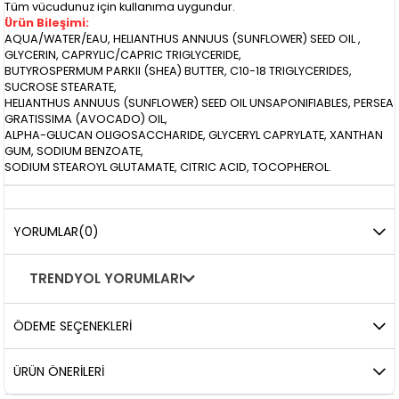
​Tüm vücudunuz için kullanıma uygundur.
Ürün Bileşimi:
AQUA/WATER/EAU, HELIANTHUS ANNUUS (SUNFLOWER) SEED OIL ,
GLYCERIN, CAPRYLIC/CAPRIC TRIGLYCERIDE,
BUTYROSPERMUM PARKII (SHEA) BUTTER, C10-18 TRIGLYCERIDES,
SUCROSE STEARATE,
HELIANTHUS ANNUUS (SUNFLOWER) SEED OIL UNSAPONIFIABLES, PERSEA
GRATISSIMA (AVOCADO) OIL,
ALPHA-GLUCAN OLIGOSACCHARIDE, GLYCERYL CAPRYLATE, XANTHAN
GUM, SODIUM BENZOATE,
SODIUM STEAROYL GLUTAMATE, CITRIC ACID, TOCOPHEROL.
YORUMLAR
(0)
TRENDYOL YORUMLARI
ÖDEME SEÇENEKLERI
ÜRÜN ÖNERILERI