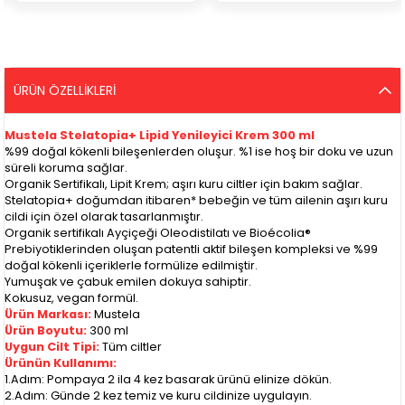
ÜRÜN ÖZELLIKLERI
Mustela Stelatopia+ Lipid Yenileyici Krem 300 ml
%99 doğal kökenli bileşenlerden oluşur. %1 ise hoş bir doku ve uzun
süreli koruma sağlar.
Organik Sertifikalı, Lipit Krem; aşırı kuru ciltler için bakım sağlar.
Stelatopia+ doğumdan itibaren* bebeğin ve tüm ailenin aşırı kuru
cildi için özel olarak tasarlanmıştır.
Organik sertifikalı Ayçiçeği Oleodistilatı ve Bioécolia®
Prebiyotiklerinden oluşan patentli aktif bileşen kompleksi ve %99
doğal kökenli içeriklerle formülize edilmiştir.
Yumuşak ve çabuk emilen dokuya sahiptir.
Kokusuz, vegan formül.
Ürün Markası:
Mustela
Ürün Boyutu:
300 ml
Uygun Cilt Tipi:
Tüm ciltler
Ürünün Kullanımı:
1.Adım: Pompaya 2 ila 4 kez basarak ürünü elinize dökün.
2.Adım: Günde 2 kez temiz ve kuru cildinize uygulayın.