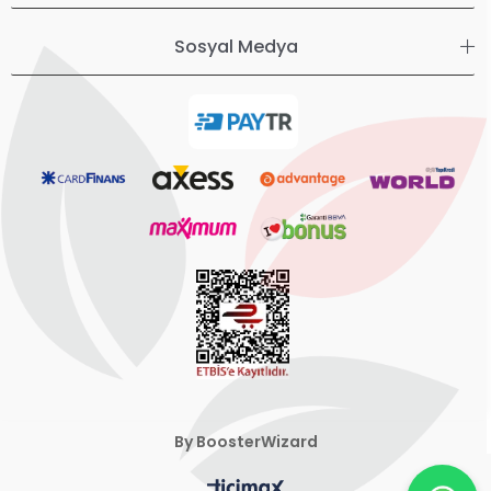
Sosyal Medya
By BoosterWizard