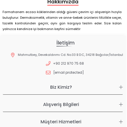
Hakkımızda
Farmahanem eczacı köklerinden aldığı güveni çevrim içi alışverişin hızıyla
buluşturur. Dermokozmetik, vitamin ve anne-bebek ürünlerini titizlikle seçer,
tazelik kontrolünden geçirir, aynı gün kargoya teslim eder. Size kalan
yalnızca kendinize iyi bakmanın keyfini sürmektir
İletişim
Mahmutbey, Devekaldırımı Cd. No:33 B D:C, 34218 Bağcılar/İstanbul
+90 212 970 75 68
[email protected]
Biz Kimiz?
Alışveriş Bilgileri
Müşteri Hizmetleri