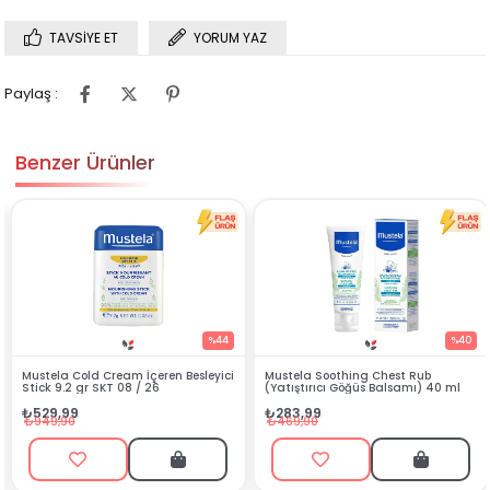
TAVSIYE ET
YORUM YAZ
Paylaş :
Benzer Ürünler
%17
%44
ense Atopik
Mustela Cold Cream İçeren Besleyici
Mustela Soothing Ches
Stick 9.2 gr SKT 08 / 26
(Yatıştırıcı Göğüs Bals
₺529,99
₺283,99
₺949,90
₺469,90