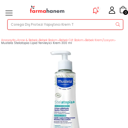
0
0
Anasayfa
>
Anne & Bebek
>
Bebek Bakım
>
Bebek Cilt Bakım
>
Bebek Krem/Losyon
>
Mustela Stelatopia Lipid Yenileyici Krem 300 ml