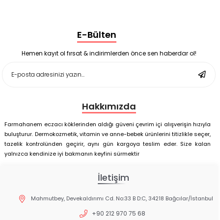
Black Berry Geciktirici Sprey 25 ml
Nutrof Total Takviye Edici Gıda 30 Kapsül
Supradyn Energy Focus 30 Tablet
E-Bülten
Enterogermina Family 5 ml 20 Flakon
Deep Flex Stres Azaltıcı ve Enerji Dengeleyici Topraklama
Matı Set 40x60 cm
Hemen kayıt ol fırsat & indirimlerden önce sen haberdar ol!
Deep Flex Stres Azaltıcı ve Enerji Dengeleyici Topraklama
Matı Set 25x35 cm
Hakkımızda
Farmahanem eczacı köklerinden aldığı güveni çevrim içi alışverişin hızıyla
buluşturur. Dermokozmetik, vitamin ve anne-bebek ürünlerini titizlikle seçer,
tazelik kontrolünden geçirir, aynı gün kargoya teslim eder. Size kalan
yalnızca kendinize iyi bakmanın keyfini sürmektir
İletişim
Mahmutbey, Devekaldırımı Cd. No:33 B D:C, 34218 Bağcılar/İstanbul
+90 212 970 75 68