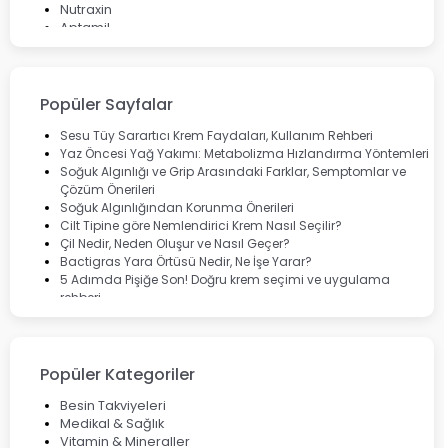
Nutraxin
Aptamil
Bepanthol
Bioxcin
Okey
Lansinoh
Popüler Sayfalar
Cebrolux
Dermoskin
Sesu Tüy Sarartıcı Krem Faydaları, Kullanım Rehberi
Marvis
Yaz Öncesi Yağ Yakımı: Metabolizma Hızlandırma Yöntemleri
Rcfarma
Soğuk Algınlığı ve Grip Arasındaki Farklar, Semptomlar ve
Çözüm Önerileri
Soğuk Algınlığından Korunma Önerileri
Cilt Tipine göre Nemlendirici Krem Nasıl Seçilir?
Çil Nedir, Neden Oluşur ve Nasıl Geçer?
Bactigras Yara Örtüsü Nedir, Ne İşe Yarar?
5 Adımda Pişiğe Son! Doğru krem seçimi ve uygulama
rehberi
Enterogermina Family ile Bağırsak Sağlığınızı Güçlendirin
Cilt Bakımı Aşamaları ve Detaylı Rehber
Saç Derisinde Kepek ve Egzama: Belirtileri, Nedenleri ve
Çözüm Yolları
Popüler Kategoriler
Bocavirüs Enfeksiyonu Hakkında Bilmeniz Gerekenler
Deep Flex Topraklama Matı Nedir? Detaylı Rehber
Besin Takviyeleri
Mumiyo Nedir? Faydaları ve Kullanım Alanları Nelerdir?
Medikal & Sağlık
Vitamin & Mineraller