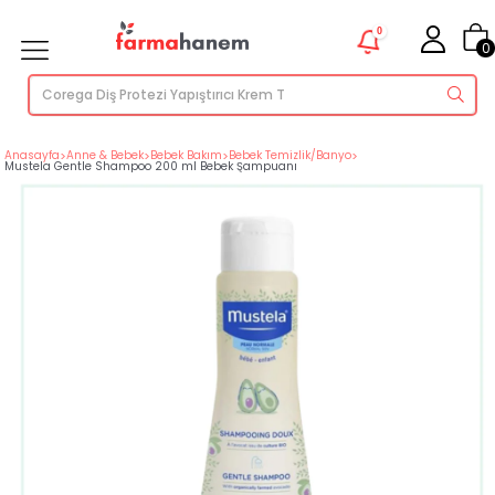
0
0
Anasayfa
>
Anne & Bebek
>
Bebek Bakım
>
Bebek Temizlik/Banyo
>
Mustela Gentle Shampoo 200 ml Bebek Şampuanı