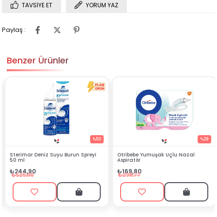
TAVSIYE ET
YORUM YAZ
Paylaş :
Benzer Ürünler
%53
%29
r Deniz Suyu Burun Spreyi
Otribebe Yumuşak Uçlu Nazal
Rocs Ba
Aspiratör
Fırçası
90
₺169,80
₺194,
00
₺238,77
₺269,0