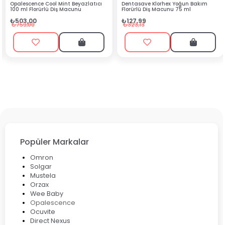
 Mint Beyazlatıcı
Dentasave Klorhex Yoğun Bakım
Black Berry Bitkis
Diş Macunu
Florürlü Diş Macunu 75 ml
₺90,99
₺127,99
₺199,90
₺323,13
Popüler Markalar
Omron
Solgar
Mustela
Orzax
Wee Baby
Opalescence
Ocuvite
Direct Nexus