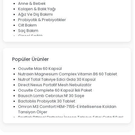
Anne & Bebek
Kolajen & Balık Yağı
Ağız Ve Diş Bakımı
Probiyotik & Prebiyotikler
Cilt Bakım
Saç Bakım
Cinsel Sağlık
Fırsat Ürünleri
Ateş Ölçerler & Tansiyon Aletleri
Çocuklar için Takviye Gıdalar
Popüler Ürünler
Ocuvite Max 60 Kapsül
Nutraxin Magnesium Complex Vitamin B6 60 Tablet
Nutrof Total Takviye Edici Gıda 30 Kapsül
Direct Nexus Portatif Mesh Nebulizatör
Ocuvite Complete 60 Kapsül İkili Paket
Bausch Lomb Cebrolux Nf 30 Saşe
Bactoblis Probiyotik 30 Tablet
Omron M3 Comfort HEM-7155-E Intellisense Koldan
Tansiyon Ölçer
Bestlak Bitkisel Ekstreler İçeren Takviye Edici Gıda 50 ml
Bruno Baby Nazal Aspiratör Yedek Ucu 10'lu
Corega Super Naneli Diş Protezi Yapıştırıcı Krem 40 gr
Ligone Probiyotik 30 Kapsül