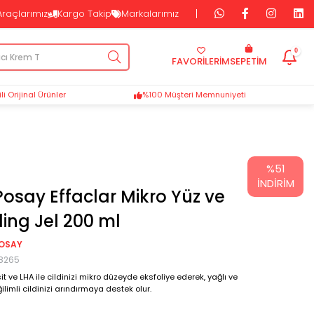
Araçlarımız
Kargo Takip
Markalarımız
0
FAVORİLERİM
SEPETIM
i Orijinal Ürünler
%100 Müşteri Memnuniyeti
%
51
İNDIRIM
osay Effaclar Mikro Yüz ve
ing Jel 200 ml
POSAY
8265
sit ve LHA ile cildinizi mikro düzeyde eksfoliye ederek, yağlı ve
imli cildinizi arındırmaya destek olur.