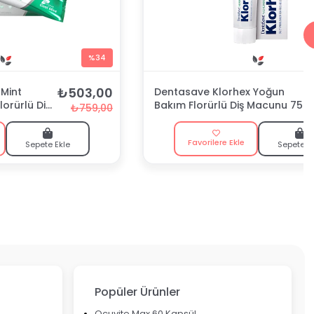
%34
₺503,00
Mint
Dentasave Klorhex Yoğun
lorürlü Diş
Bakım Florürlü Diş Macunu 75
₺759,00
ml
Favorilere Ekle
Sepete Ekle
Sepete E
Popüler Ürünler
Ocuvite Max 60 Kapsül