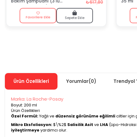
Bakım Şampuanı (3'lü
35 ml
₺617,80
Ekonomik Paket)
Favorilere Ekle
Sepete Ekle
Ürün Özellikleri
Yorumlar
(0)
Trendyol 
Marka: La Roche-Posay
Boyut: 200 ml
Ürün Özellikleri
Özel Formül:
Yağlı ve
düzensiz görünüme eğilimli
ciltler için
Mikro Eksfoliasyon:
$\%2$
Salisilik Asit
ve
LHA
(Lipo-Hidroksi
iyileştirmeye
yardımcı olur.