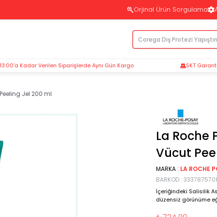
Orjinal Ürün Sorgulama
 13:00’a Kadar Verilen Siparişlerde Aynı Gün Kargo
SKT Garantil
Peeling Jel 200 ml
La Roche P
Vücut Peel
MARKA
:
LA ROCHE 
BARKOD
:
333787570
İçeriğindeki Salisilik A
düzensiz görünüme eğil