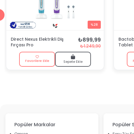
%28
₺899,99
Direct Nexus Elektrikli Diş
Bactobl
Fırçası Pro
Tablet
₺1.249,90
Favorilere Ekle
Sepete Ekle
Popüler Markalar
Popüler 
Omron
Sesu Tüy Sa