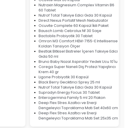
Nutraxin Magnesium Complex Vitamin B6
60 Tablet
Nutrof Total Takviye Edici Gıda 30 Kapsül
Direct Nexus Portatif Mesh Nebulizatör
Ocuvite Complete 60 Kapsül İkili Paket
Bausch Lomb Cebrolux Nf 30 Saşe
Bactoblis Probiyotik 30 Tablet
Omron M3 Comfort HEM-7155-E Intellisense
Koldan Tansiyon Ölçer
Bestlak Bitkisel Ekstreler İçeren Takviye Edici
Gıda 50 ml
Bruno Baby Nazal Aspiratör Yedek Ucu 10'lu
Corega Super Naneli Diş Protezi Yapıştırıcı
Krem 40 gr
Ligone Probiyotik 30 Kapsül
Black Berry Geciktirici Sprey 25 ml
Nutrof Total Takviye Edici Gıda 30 Kapsül
Supradyn Energy Focus 30 Tablet
Enterogermina Family 5 ml 20 Flakon
Deep Flex Stres Azaltıcı ve Enerji
Dengeleyici Topraklama Matı Set 40x60 cm
Deep Flex Stres Azaltıcı ve Enerji
Dengeleyici Topraklama Matı Set 25x35 cm