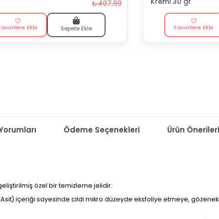
Kremi 30 gr
₺407,99
Favorilere Ekle
Favorilere Ekle
Sepete Ekle
Yorumları
Ödeme Seçenekleri
Ürün Öneriler
 geliştirilmiş özel bir temizleme jelidir.
 Asit) içeriği sayesinde cildi mikro düzeyde eksfoliye etmeye, gözenek