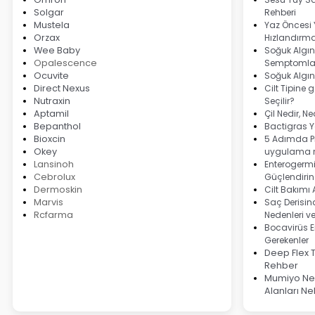
Solgar
Rehberi
Mustela
Yaz Öncesi
Orzax
Hızlandırma
Wee Baby
Soğuk Algınl
Opalescence
Semptomlar
Ocuvite
Soğuk Algın
Direct Nexus
Cilt Tipine 
Nutraxin
Seçilir?
Aptamil
Çil Nedir, N
Bepanthol
Bactigras Ya
Bioxcin
5 Adımda Pi
Okey
uygulama r
Lansinoh
Enterogermi
Cebrolux
Güçlendirin
Dermoskin
Cilt Bakımı
Marvis
Saç Derisind
Rcfarma
Nedenleri v
Bocavirüs E
Gerekenler
Deep Flex 
Rehber
Mumiyo Ned
Alanları Ne