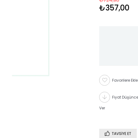
₺724,90
₺357,00
Favorilere Ekle
Fiyat Düşünc
Ver
TAVSIYE ET