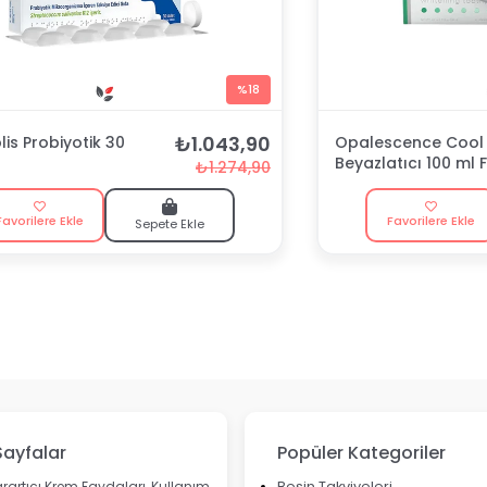
%18
₺1.043,90
is Probiyotik 30
Opalescence Cool 
Beyazlatıcı 100 ml F
₺1.274,90
Macunu
Favorilere Ekle
Favorilere Ekle
Sepete Ekle
Sayfalar
Popüler Kategoriler
rartıcı Krem Faydaları, Kullanım
Besin Takviyeleri