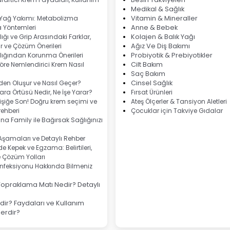
Medikal & Sağlık
 Yağ Yakımı: Metabolizma
Vitamin & Mineraller
 Yöntemleri
Anne & Bebek
ığı ve Grip Arasındaki Farklar,
Kolajen & Balık Yağı
 ve Çözüm Önerileri
Ağız Ve Diş Bakımı
lığından Korunma Önerileri
Probiyotik & Prebiyotikler
göre Nemlendirici Krem Nasıl
Cilt Bakım
Saç Bakım
eden Oluşur ve Nasıl Geçer?
Cinsel Sağlık
ra Örtüsü Nedir, Ne İşe Yarar?
Fırsat Ürünleri
şiğe Son! Doğru krem seçimi ve
Ateş Ölçerler & Tansiyon Aletleri
ehberi
Çocuklar için Takviye Gıdalar
na Family ile Bağırsak Sağlığınızı
 Aşamaları ve Detaylı Rehber
e Kepek ve Egzama: Belirtileri,
e Çözüm Yolları
nfeksiyonu Hakkında Bilmeniz
Topraklama Matı Nedir? Detaylı
ir? Faydaları ve Kullanım
lerdir?