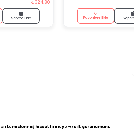
₺324,90
Favorilere Ekle
Sepete Ekle
Sepete E
i
leri
temizlenmiş hissettirmeye
ve
cilt görünümünü