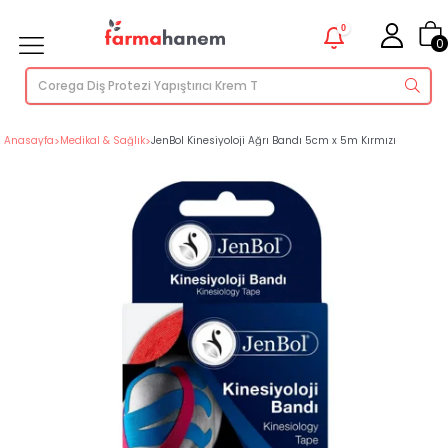
0
0
Anasayfa
>
Medikal & Sağlık
>
JenBol Kinesiyoloji Ağrı Bandı 5cm x 5m Kırmızı