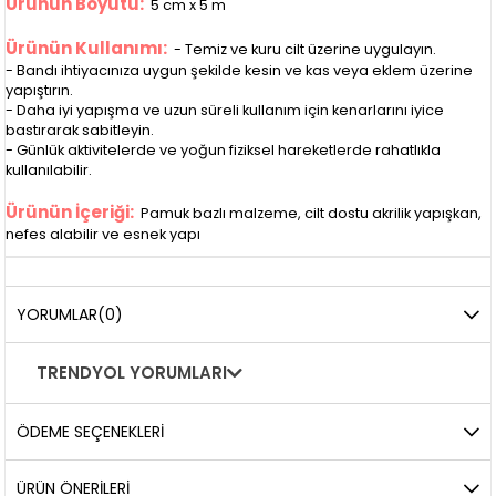
Ürünün Boyutu:
5 cm x 5 m
Ürünün Kullanımı:
- Temiz ve kuru cilt üzerine uygulayın.
- Bandı ihtiyacınıza uygun şekilde kesin ve kas veya eklem üzerine
yapıştırın.
- Daha iyi yapışma ve uzun süreli kullanım için kenarlarını iyice
bastırarak sabitleyin.
- Günlük aktivitelerde ve yoğun fiziksel hareketlerde rahatlıkla
kullanılabilir.
Ürünün İçeriği:
Pamuk bazlı malzeme, cilt dostu akrilik yapışkan,
nefes alabilir ve esnek yapı
YORUMLAR
(0)
TRENDYOL YORUMLARI
ÖDEME SEÇENEKLERI
ÜRÜN ÖNERILERI