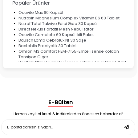
Popüler Ürünler
Ocuvite Max 60 Kapsül
Nutraxin Magnesium Complex Vitamin B6 60 Tablet
Nutrof Total Takviye Edici Gıda 30 Kapsül
Direct Nexus Portatif Mesh Nebulizatör
Ocuvite Complete 60 Kapsül İkili Paket
Bausch Lomb Cebrolux Nf 30 Saşe
Bactoblis Probiyotik 30 Tablet
Omron M3 Comfort HEM-7155-E Intellisense Koldan
Tansiyon Ölçer
Bestlak Bitkisel Ekstreler İçeren Takviye Edici Gıda 50 ml
Bruno Baby Nazal Aspiratör Yedek Ucu 10'lu
Corega Super Naneli Diş Protezi Yapıştırıcı Krem 40 gr
Ligone Probiyotik 30 Kapsül
Black Berry Geciktirici Sprey 25 ml
Nutrof Total Takviye Edici Gıda 30 Kapsül
Supradyn Energy Focus 30 Tablet
E-Bülten
Enterogermina Family 5 ml 20 Flakon
Deep Flex Stres Azaltıcı ve Enerji Dengeleyici Topraklama
Matı Set 40x60 cm
Hemen kayıt ol fırsat & indirimlerden önce sen haberdar ol!
Deep Flex Stres Azaltıcı ve Enerji Dengeleyici Topraklama
Matı Set 25x35 cm