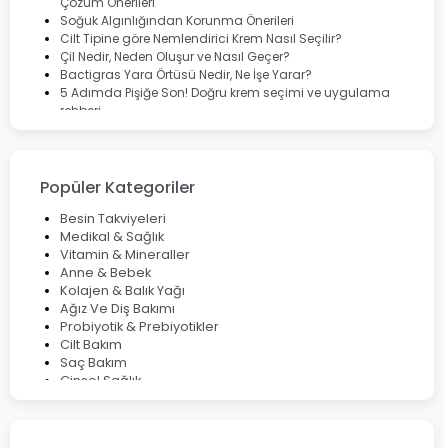
Çözüm Önerileri
Soğuk Algınlığından Korunma Önerileri
Cilt Tipine göre Nemlendirici Krem Nasıl Seçilir?
Çil Nedir, Neden Oluşur ve Nasıl Geçer?
Bactigras Yara Örtüsü Nedir, Ne İşe Yarar?
5 Adımda Pişiğe Son! Doğru krem seçimi ve uygulama
rehberi
Enterogermina Family ile Bağırsak Sağlığınızı Güçlendirin
Cilt Bakımı Aşamaları ve Detaylı Rehber
Saç Derisinde Kepek ve Egzama: Belirtileri, Nedenleri ve
Çözüm Yolları
Popüler Kategoriler
Bocavirüs Enfeksiyonu Hakkında Bilmeniz Gerekenler
Deep Flex Topraklama Matı Nedir? Detaylı Rehber
Besin Takviyeleri
Mumiyo Nedir? Faydaları ve Kullanım Alanları Nelerdir?
Medikal & Sağlık
Vitamin & Mineraller
Anne & Bebek
Kolajen & Balık Yağı
Ağız Ve Diş Bakımı
Probiyotik & Prebiyotikler
Cilt Bakım
Saç Bakım
Cinsel Sağlık
Fırsat Ürünleri
Ateş Ölçerler & Tansiyon Aletleri
Çocuklar için Takviye Gıdalar