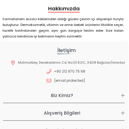
Hakkımızda
Farmahanem eczacı köklerinden aldığı güveni çevrim içi alışverişin hızıyla
buluşturur. Dermokozmetik, vitamin ve anne-bebek ürünlerini titizlikle seçer,
tazelik kontrolünden geçirir, aynı gün kargoya teslim eder. Size kalan
yalnızca kendinize iyi bakmanın keyfini sürmektir
İletişim
Mahmutbey, Devekaldırımı Cd. No:33 B D:C, 34218 Bağcılar/İstanbul
+90 212 970 75 68
[email protected]
Biz Kimiz?
Alışveriş Bilgileri