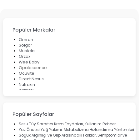
Popüler Markalar
Omron
Solgar
Mustela
Orzax
Wee Baby
Opalescence
Ocuvite
Direct Nexus
Nutraxin
Aptamil
Bepanthol
Bioxcin
Okey
Lansinoh
Popüler Sayfalar
Cebrolux
Dermoskin
Sesu Tüy Sarartıcı Krem Faydaları, Kullanım Rehberi
Marvis
Yaz Öncesi Yağ Yakımı: Metabolizma Hızlandırma Yöntemleri
Rcfarma
Soğuk Algınlığı ve Grip Arasındaki Farklar, Semptomlar ve