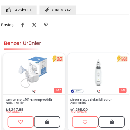
TAVSIYE ET
YORUM YAZ
Paylaş :
Benzer Ürünler
KARGO BEDAVA
%47
%41
Kompresörlü
Direct Nexus Elektrikli Burun
Direct Nexus Portat
Aspiratörü
Nebulizatör New Se
₺1.298,00
₺898,99
₺2.194,08
₺1.239,00