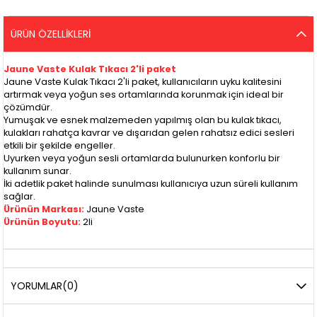
ÜRÜN ÖZELLIKLERI
Jaune Vaste Kulak Tıkacı 2'li paket
Jaune Vaste Kulak Tıkacı 2'li paket, kullanıcıların uyku kalitesini
artırmak veya yoğun ses ortamlarında korunmak için ideal bir
çözümdür.
Yumuşak ve esnek malzemeden yapılmış olan bu kulak tıkacı,
kulakları rahatça kavrar ve dışarıdan gelen rahatsız edici sesleri
etkili bir şekilde engeller.
Uyurken veya yoğun sesli ortamlarda bulunurken konforlu bir
kullanım sunar.
İki adetlik paket halinde sunulması kullanıcıya uzun süreli kullanım
sağlar.
Ürünün Markası:
Jaune Vaste
Ürünün Boyutu:
2li
YORUMLAR
(0)