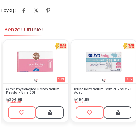
Paylaş :
Benzer Ürünler
%63
%65
Gifrer Physiologica Flakon Serum
Bruno Baby Serum Damla 5 ml x 20
Fizyolojik 5 ml 20li
Adet
₺204,99
₺194,99
₺559,00
₺550,00