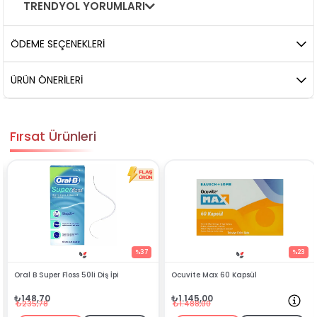
TRENDYOL YORUMLARI
ÖDEME SEÇENEKLERI
ÜRÜN ÖNERILERI
Fırsat Ürünleri
%37
%23
Oral B Super Floss 50li Diş İpi
Ocuvite Max 60 Kapsül
₺148,70
₺1.145,00
₺235,78
₺1.488,00