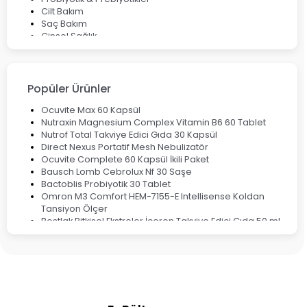
Cilt Bakım
Saç Bakım
Cinsel Sağlık
Fırsat Ürünleri
Ateş Ölçerler & Tansiyon Aletleri
Çocuklar için Takviye Gıdalar
Popüler Ürünler
Ocuvite Max 60 Kapsül
Nutraxin Magnesium Complex Vitamin B6 60 Tablet
Nutrof Total Takviye Edici Gıda 30 Kapsül
Direct Nexus Portatif Mesh Nebulizatör
Ocuvite Complete 60 Kapsül İkili Paket
Bausch Lomb Cebrolux Nf 30 Saşe
Bactoblis Probiyotik 30 Tablet
Omron M3 Comfort HEM-7155-E Intellisense Koldan
Tansiyon Ölçer
Bestlak Bitkisel Ekstreler İçeren Takviye Edici Gıda 50 ml
Bruno Baby Nazal Aspiratör Yedek Ucu 10'lu
Corega Super Naneli Diş Protezi Yapıştırıcı Krem 40 gr
Ligone Probiyotik 30 Kapsül
Black Berry Geciktirici Sprey 25 ml
Nutrof Total Takviye Edici Gıda 30 Kapsül
Supradyn Energy Focus 30 Tablet