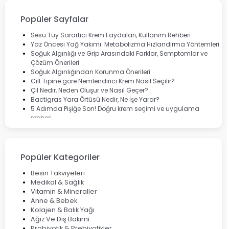
Okey
Lansinoh
Popüler Sayfalar
Cebrolux
Dermoskin
Sesu Tüy Sarartıcı Krem Faydaları, Kullanım Rehberi
Marvis
Yaz Öncesi Yağ Yakımı: Metabolizma Hızlandırma Yöntemleri
Rcfarma
Soğuk Algınlığı ve Grip Arasındaki Farklar, Semptomlar ve
Çözüm Önerileri
Soğuk Algınlığından Korunma Önerileri
Cilt Tipine göre Nemlendirici Krem Nasıl Seçilir?
Çil Nedir, Neden Oluşur ve Nasıl Geçer?
Bactigras Yara Örtüsü Nedir, Ne İşe Yarar?
5 Adımda Pişiğe Son! Doğru krem seçimi ve uygulama
rehberi
Enterogermina Family ile Bağırsak Sağlığınızı Güçlendirin
Cilt Bakımı Aşamaları ve Detaylı Rehber
Saç Derisinde Kepek ve Egzama: Belirtileri, Nedenleri ve
Çözüm Yolları
Popüler Kategoriler
Bocavirüs Enfeksiyonu Hakkında Bilmeniz Gerekenler
Deep Flex Topraklama Matı Nedir? Detaylı Rehber
Besin Takviyeleri
Mumiyo Nedir? Faydaları ve Kullanım Alanları Nelerdir?
Medikal & Sağlık
Vitamin & Mineraller
Anne & Bebek
Kolajen & Balık Yağı
Ağız Ve Diş Bakımı
Probiyotik & Prebiyotikler