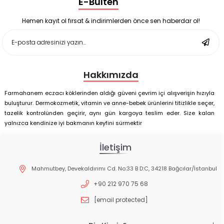
E-Bülten
Enterogermina Family 5 ml 20 Flakon
Deep Flex Stres Azaltıcı ve Enerji Dengeleyici Topraklama
Matı Set 40x60 cm
Hemen kayıt ol fırsat & indirimlerden önce sen haberdar ol!
Deep Flex Stres Azaltıcı ve Enerji Dengeleyici Topraklama
Matı Set 25x35 cm
Hakkımızda
Farmahanem eczacı köklerinden aldığı güveni çevrim içi alışverişin hızıyla
buluşturur. Dermokozmetik, vitamin ve anne-bebek ürünlerini titizlikle seçer,
tazelik kontrolünden geçirir, aynı gün kargoya teslim eder. Size kalan
yalnızca kendinize iyi bakmanın keyfini sürmektir
İletişim
Mahmutbey, Devekaldırımı Cd. No:33 B D:C, 34218 Bağcılar/İstanbul
+90 212 970 75 68
[email protected]