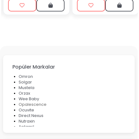
Popüler Markalar
Omron
Solgar
Mustela
Orzax
Wee Baby
Opalescence
Ocuvite
Direct Nexus
Nutraxin
Aptamil
Bepanthol
Bioxcin