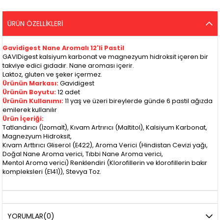
ÜRÜN ÖZELLIKLERI
Gavidigest Nane Aromalı 12'li Pastil
GAVIDigest kalsiyum karbonat ve magnezyum hidroksit içeren bir
takviye edici gıdadır. Nane aroması içerir.
Laktoz, gluten ve şeker içermez.
Ürünün Markası:
Gavidigest
Ürünün Boyutu:
12 adet
Ürünün Kullanımı:
11 yaş ve üzeri bireylerde günde 6 pastil ağızda
emilerek kullanılır
Ürün İçeriği:
Tatlandırıcı (İzomalt), Kıvam Artrırıcı (Maltitol), Kalsiyum Karbonat,
Magnezyum Hidroksit,
Kıvam Arttırıcı Gliserol (E422), Aroma Verici (Hindistan Cevizi yağı,
Doğal Nane Aroma verici, Tıbbi Nane Aroma verici,
Mentol Aroma verici) Renklendiri (Klorofillerin ve klorofillerin bakır
kompleksleri (E141)), Stevya Toz.
YORUMLAR
(0)