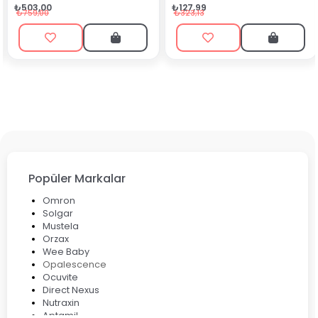
₺90,99
₺127,99
₺199,90
₺323,13
Popüler Markalar
Omron
Solgar
Mustela
Orzax
Wee Baby
Opalescence
Ocuvite
Direct Nexus
Nutraxin
Aptamil