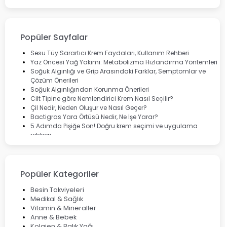
Bepanthol
Bioxcin
Okey
Lansinoh
Popüler Sayfalar
Cebrolux
Dermoskin
Sesu Tüy Sarartıcı Krem Faydaları, Kullanım Rehberi
Marvis
Yaz Öncesi Yağ Yakımı: Metabolizma Hızlandırma Yöntemleri
Rcfarma
Soğuk Algınlığı ve Grip Arasındaki Farklar, Semptomlar ve
Çözüm Önerileri
Soğuk Algınlığından Korunma Önerileri
Cilt Tipine göre Nemlendirici Krem Nasıl Seçilir?
Çil Nedir, Neden Oluşur ve Nasıl Geçer?
Bactigras Yara Örtüsü Nedir, Ne İşe Yarar?
5 Adımda Pişiğe Son! Doğru krem seçimi ve uygulama
rehberi
Enterogermina Family ile Bağırsak Sağlığınızı Güçlendirin
Cilt Bakımı Aşamaları ve Detaylı Rehber
Saç Derisinde Kepek ve Egzama: Belirtileri, Nedenleri ve
Çözüm Yolları
Popüler Kategoriler
Bocavirüs Enfeksiyonu Hakkında Bilmeniz Gerekenler
Deep Flex Topraklama Matı Nedir? Detaylı Rehber
Besin Takviyeleri
Mumiyo Nedir? Faydaları ve Kullanım Alanları Nelerdir?
Medikal & Sağlık
Vitamin & Mineraller
Anne & Bebek
Kolajen & Balık Yağı