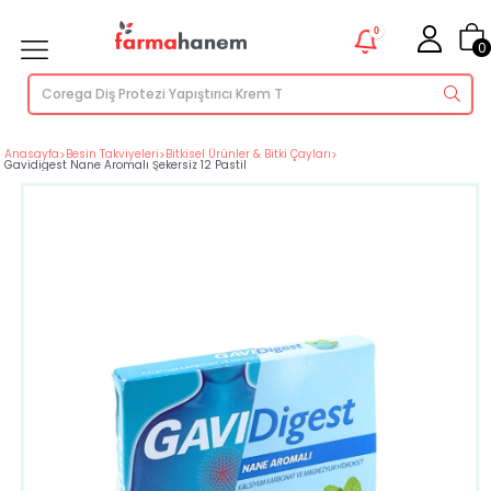
0
0
Anasayfa
>
Besin Takviyeleri
>
Bitkisel Ürünler & Bitki Çayları
>
Gavidigest Nane Aromalı Şekersiz 12 Pastil