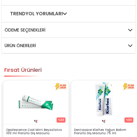
TRENDYOL YORUMLARI
ÖDEME SEÇENEKLERI
ÜRÜN ÖNERILERI
Fırsat Ürünleri
%34
%60
azlatıcı
Dentasave Klorhex Yoğun Bakım
Black Berry Bitkisel Sprey 2
Florürlü Diş Macunu 75 ml