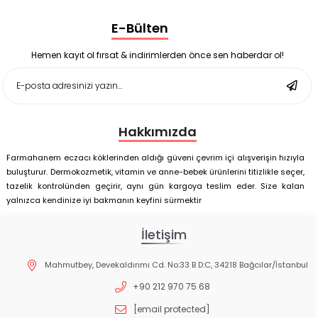
Nutrof Total Takviye Edici Gıda 30 Kapsül
Supradyn Energy Focus 30 Tablet
E-Bülten
Enterogermina Family 5 ml 20 Flakon
Deep Flex Stres Azaltıcı ve Enerji Dengeleyici Topraklama
Matı Set 40x60 cm
Hemen kayıt ol fırsat & indirimlerden önce sen haberdar ol!
Deep Flex Stres Azaltıcı ve Enerji Dengeleyici Topraklama
Matı Set 25x35 cm
Hakkımızda
Farmahanem eczacı köklerinden aldığı güveni çevrim içi alışverişin hızıyla
buluşturur. Dermokozmetik, vitamin ve anne-bebek ürünlerini titizlikle seçer,
tazelik kontrolünden geçirir, aynı gün kargoya teslim eder. Size kalan
yalnızca kendinize iyi bakmanın keyfini sürmektir
İletişim
Mahmutbey, Devekaldırımı Cd. No:33 B D:C, 34218 Bağcılar/İstanbul
+90 212 970 75 68
[email protected]