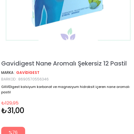
Gavidigest Nane Aromalı Şekersiz 12 Pastil
MARKA
:
GAVIDIGEST
BARKOD
:
8690570556346
GAVIDigest kalsiyum karbonat ve magnezyum hidroksit içeren nane aromalı
pastil
₺129,95
₺31,00
%
76