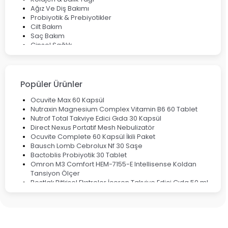
Ağız Ve Diş Bakımı
Probiyotik & Prebiyotikler
Cilt Bakım
Saç Bakım
Cinsel Sağlık
Fırsat Ürünleri
Ateş Ölçerler & Tansiyon Aletleri
Çocuklar için Takviye Gıdalar
Popüler Ürünler
Ocuvite Max 60 Kapsül
Nutraxin Magnesium Complex Vitamin B6 60 Tablet
Nutrof Total Takviye Edici Gıda 30 Kapsül
Direct Nexus Portatif Mesh Nebulizatör
Ocuvite Complete 60 Kapsül İkili Paket
Bausch Lomb Cebrolux Nf 30 Saşe
Bactoblis Probiyotik 30 Tablet
Omron M3 Comfort HEM-7155-E Intellisense Koldan
Tansiyon Ölçer
Bestlak Bitkisel Ekstreler İçeren Takviye Edici Gıda 50 ml
Bruno Baby Nazal Aspiratör Yedek Ucu 10'lu
Corega Super Naneli Diş Protezi Yapıştırıcı Krem 40 gr
Ligone Probiyotik 30 Kapsül
Black Berry Geciktirici Sprey 25 ml