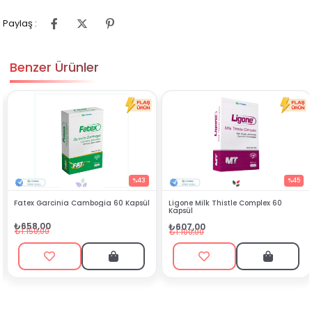
Paylaş :
Benzer Ürünler
%43
%45
60 Kapsül
Ligone Milk Thistle Complex 60
Solgar Pycnogenol 30 mg 3
Kapsül
₺996,99
₺607,00
₺1.128,50
₺1.100,00