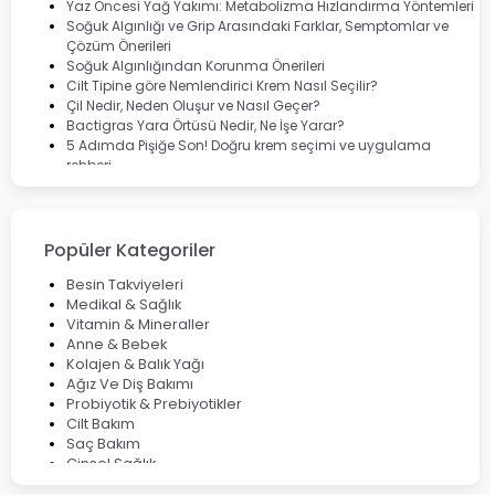
Marvis
Yaz Öncesi Yağ Yakımı: Metabolizma Hızlandırma Yöntemleri
Rcfarma
Soğuk Algınlığı ve Grip Arasındaki Farklar, Semptomlar ve
Çözüm Önerileri
Soğuk Algınlığından Korunma Önerileri
Cilt Tipine göre Nemlendirici Krem Nasıl Seçilir?
Çil Nedir, Neden Oluşur ve Nasıl Geçer?
Bactigras Yara Örtüsü Nedir, Ne İşe Yarar?
5 Adımda Pişiğe Son! Doğru krem seçimi ve uygulama
rehberi
Enterogermina Family ile Bağırsak Sağlığınızı Güçlendirin
Cilt Bakımı Aşamaları ve Detaylı Rehber
Saç Derisinde Kepek ve Egzama: Belirtileri, Nedenleri ve
Çözüm Yolları
Popüler Kategoriler
Bocavirüs Enfeksiyonu Hakkında Bilmeniz Gerekenler
Deep Flex Topraklama Matı Nedir? Detaylı Rehber
Besin Takviyeleri
Mumiyo Nedir? Faydaları ve Kullanım Alanları Nelerdir?
Medikal & Sağlık
Vitamin & Mineraller
Anne & Bebek
Kolajen & Balık Yağı
Ağız Ve Diş Bakımı
Probiyotik & Prebiyotikler
Cilt Bakım
Saç Bakım
Cinsel Sağlık
Fırsat Ürünleri