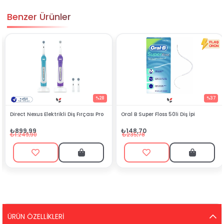
Benzer Ürünler
%28
%37
Direct Nexus Elektrikli Diş Fırçası Pro
Oral B Super Floss 50li Diş İpi
₺899,99
₺148,70
₺1.249,90
₺235,78
ÜRÜN ÖZELLIKLERI