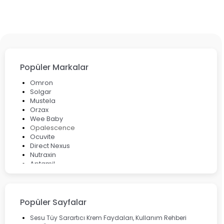
Popüler Markalar
Omron
Solgar
Mustela
Orzax
Wee Baby
Opalescence
Ocuvite
Direct Nexus
Nutraxin
Aptamil
Bepanthol
Bioxcin
Okey
Lansinoh
Popüler Sayfalar
Cebrolux
Dermoskin
Sesu Tüy Sarartıcı Krem Faydaları, Kullanım Rehberi