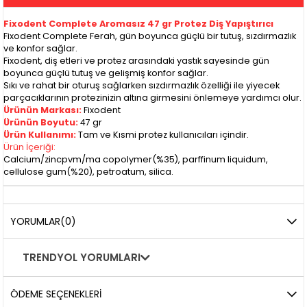
Fixodent Complete Aromasız 47 gr Protez Diş Yapıştırıcı
Fixodent Complete Ferah, gün boyunca güçlü bir tutuş, sızdırmazlık
ve konfor sağlar.
Fixodent, diş etleri ve protez arasındaki yastık sayesinde gün
boyunca güçlü tutuş ve gelişmiş konfor sağlar.
Sıkı ve rahat bir oturuş sağlarken sızdırmazlık özelliği ile yiyecek
parçacıklarının protezinizin altına girmesini önlemeye yardımcı olur.
Ürünün Markası:
Fixodent
Ürünün Boyutu:
47 gr
Ürün Kullanımı:
Tam ve Kısmi protez kullanıcıları içindir.
Ürün İçeriği:
Calcium/zincpvm/ma copolymer(%35), parffinum liquidum,
cellulose gum(%20), petroatum, silica.
YORUMLAR
(0)
TRENDYOL YORUMLARI
ÖDEME SEÇENEKLERI