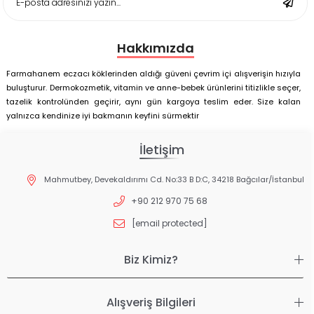
Hakkımızda
Farmahanem eczacı köklerinden aldığı güveni çevrim içi alışverişin hızıyla
buluşturur. Dermokozmetik, vitamin ve anne-bebek ürünlerini titizlikle seçer,
tazelik kontrolünden geçirir, aynı gün kargoya teslim eder. Size kalan
yalnızca kendinize iyi bakmanın keyfini sürmektir
İletişim
Mahmutbey, Devekaldırımı Cd. No:33 B D:C, 34218 Bağcılar/İstanbul
+90 212 970 75 68
[email protected]
Biz Kimiz?
Alışveriş Bilgileri