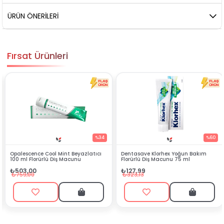
ÜRÜN ÖNERILERI
Fırsat Ürünleri
%34
%60
Opalescence Cool Mint Beyazlatıcı
Dentasave Klorhex Yoğun Bakım
100 ml Florürlü Diş Macunu
Florürlü Diş Macunu 75 ml
₺503,00
₺127,99
₺759,00
₺323,13