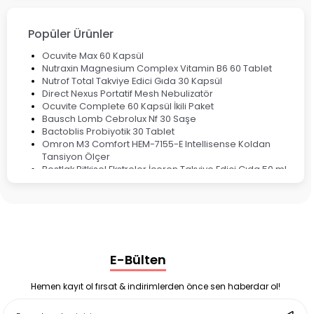
Ateş Ölçerler & Tansiyon Aletleri
Çocuklar için Takviye Gıdalar
Popüler Ürünler
Ocuvite Max 60 Kapsül
Nutraxin Magnesium Complex Vitamin B6 60 Tablet
Nutrof Total Takviye Edici Gıda 30 Kapsül
Direct Nexus Portatif Mesh Nebulizatör
Ocuvite Complete 60 Kapsül İkili Paket
Bausch Lomb Cebrolux Nf 30 Saşe
Bactoblis Probiyotik 30 Tablet
Omron M3 Comfort HEM-7155-E Intellisense Koldan
Tansiyon Ölçer
Bestlak Bitkisel Ekstreler İçeren Takviye Edici Gıda 50 ml
Bruno Baby Nazal Aspiratör Yedek Ucu 10'lu
Corega Super Naneli Diş Protezi Yapıştırıcı Krem 40 gr
Ligone Probiyotik 30 Kapsül
Black Berry Geciktirici Sprey 25 ml
Nutrof Total Takviye Edici Gıda 30 Kapsül
Supradyn Energy Focus 30 Tablet
E-Bülten
Enterogermina Family 5 ml 20 Flakon
Deep Flex Stres Azaltıcı ve Enerji Dengeleyici Topraklama
Matı Set 40x60 cm
Hemen kayıt ol fırsat & indirimlerden önce sen haberdar ol!
Deep Flex Stres Azaltıcı ve Enerji Dengeleyici Topraklama
Matı Set 25x35 cm