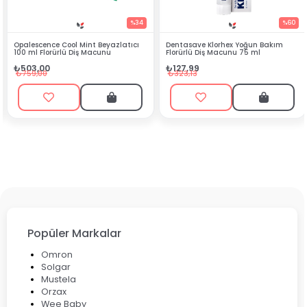
%34
%60
int Beyazlatıcı
Dentasave Klorhex Yoğun Bakım
Black Berry Bitkisel
ş Macunu
Florürlü Diş Macunu 75 ml
₺90,99
₺127,99
₺199,90
₺323,13
Popüler Markalar
Omron
Solgar
Mustela
Orzax
Wee Baby