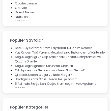
Opalescence
Ocuvite
Direct Nexus
Nutraxin
Aptamil
Bepanthol
Bioxcin
Okey
Lansinoh
Popüler Sayfalar
Cebrolux
Dermoskin
Sesu Tüy Sarartıcı Krem Faydaları, Kullanım Rehberi
Marvis
Yaz Öncesi Yağ Yakımı: Metabolizma Hızlandırma Yöntemleri
Rcfarma
Soğuk Algınlığı ve Grip Arasındaki Farklar, Semptomlar ve
Çözüm Önerileri
Soğuk Algınlığından Korunma Önerileri
Cilt Tipine göre Nemlendirici Krem Nasıl Seçilir?
Çil Nedir, Neden Oluşur ve Nasıl Geçer?
Bactigras Yara Örtüsü Nedir, Ne İşe Yarar?
5 Adımda Pişiğe Son! Doğru krem seçimi ve uygulama
rehberi
Enterogermina Family ile Bağırsak Sağlığınızı Güçlendirin
Cilt Bakımı Aşamaları ve Detaylı Rehber
Saç Derisinde Kepek ve Egzama: Belirtileri, Nedenleri ve
Çözüm Yolları
Popüler Kategoriler
Bocavirüs Enfeksiyonu Hakkında Bilmeniz Gerekenler