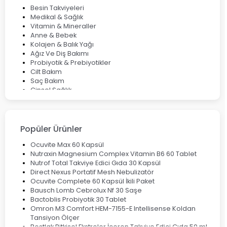
Deep Flex Topraklama Matı Nedir? Detaylı Rehber
Besin Takviyeleri
Mumiyo Nedir? Faydaları ve Kullanım Alanları Nelerdir?
Medikal & Sağlık
Vitamin & Mineraller
Anne & Bebek
Kolajen & Balık Yağı
Ağız Ve Diş Bakımı
Probiyotik & Prebiyotikler
Cilt Bakım
Saç Bakım
Cinsel Sağlık
Fırsat Ürünleri
Ateş Ölçerler & Tansiyon Aletleri
Çocuklar için Takviye Gıdalar
Popüler Ürünler
Ocuvite Max 60 Kapsül
Nutraxin Magnesium Complex Vitamin B6 60 Tablet
Nutrof Total Takviye Edici Gıda 30 Kapsül
Direct Nexus Portatif Mesh Nebulizatör
Ocuvite Complete 60 Kapsül İkili Paket
Bausch Lomb Cebrolux Nf 30 Saşe
Bactoblis Probiyotik 30 Tablet
Omron M3 Comfort HEM-7155-E Intellisense Koldan
Tansiyon Ölçer
Bestlak Bitkisel Ekstreler İçeren Takviye Edici Gıda 50 ml