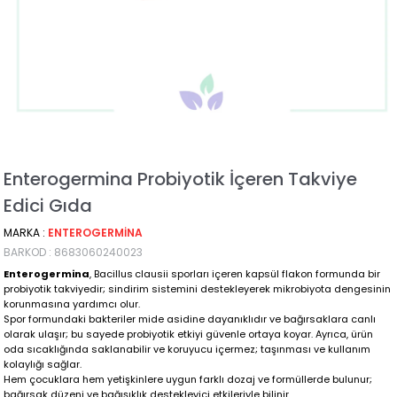
Enterogermina Probiyotik İçeren Takviye
Edici Gıda
MARKA
:
ENTEROGERMINA
BARKOD
:
8683060240023
Enterogermina
, Bacillus clausii sporları içeren kapsül flakon formunda bir
probiyotik takviyedir; sindirim sistemini destekleyerek mikrobiyota dengesinin
korunmasına yardımcı olur.
Spor formundaki bakteriler mide asidine dayanıklıdır ve bağırsaklara canlı
olarak ulaşır; bu sayede probiyotik etkiyi güvenle ortaya koyar. Ayrıca, ürün
oda sıcaklığında saklanabilir ve koruyucu içermez; taşınması ve kullanım
kolaylığı sağlar.
Hem çocuklara hem yetişkinlere uygun farklı dozaj ve formüllerde bulunur;
bağırsak düzeni ve bağışıklık destekleyici etkileriyle bilinir.