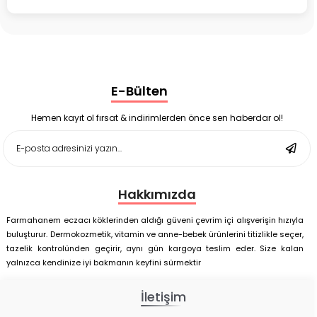
Bruno Baby Nazal Aspiratör Yedek Ucu 10'lu
Corega Super Naneli Diş Protezi Yapıştırıcı Krem 40 gr
Ligone Probiyotik 30 Kapsül
Black Berry Geciktirici Sprey 25 ml
Nutrof Total Takviye Edici Gıda 30 Kapsül
Supradyn Energy Focus 30 Tablet
E-Bülten
Enterogermina Family 5 ml 20 Flakon
Deep Flex Stres Azaltıcı ve Enerji Dengeleyici Topraklama
Matı Set 40x60 cm
Hemen kayıt ol fırsat & indirimlerden önce sen haberdar ol!
Deep Flex Stres Azaltıcı ve Enerji Dengeleyici Topraklama
Matı Set 25x35 cm
Hakkımızda
Farmahanem eczacı köklerinden aldığı güveni çevrim içi alışverişin hızıyla
buluşturur. Dermokozmetik, vitamin ve anne-bebek ürünlerini titizlikle seçer,
tazelik kontrolünden geçirir, aynı gün kargoya teslim eder. Size kalan
yalnızca kendinize iyi bakmanın keyfini sürmektir
İletişim