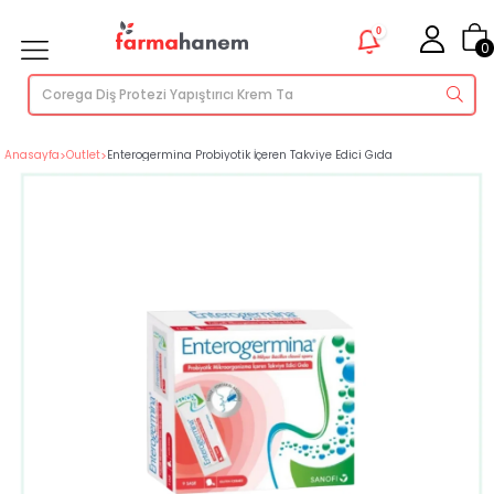
0
0
Anasayfa
>
Outlet
>
Enterogermina Probiyotik İçeren Takviye Edici Gıda