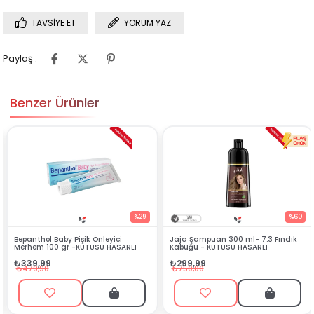
TAVSIYE ET
YORUM YAZ
Paylaş :
Benzer Ürünler
%29
%60
 Baby Pişik Önleyici
Jaja Şampuan 300 ml- 7.3 Fındık
Jaja Şamp
00 gr -KUTUSU HASARLI
Kabuğu - KUTUSU HASARLI
Koyu Kumr
9
₺299,99
₺299,99
₺750,00
₺750,00