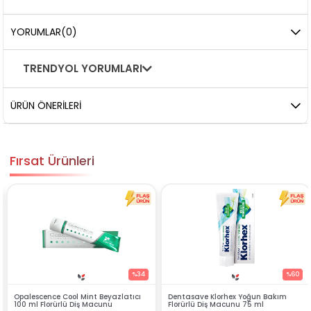
YORUMLAR
(0)
TRENDYOL YORUMLARI
ÜRÜN ÖNERILERI
Fırsat Ürünleri
%34
%60
azlatıcı
Dentasave Klorhex Yoğun Bakım
Black Berry Bitkisel Sprey 2
Florürlü Diş Macunu 75 ml