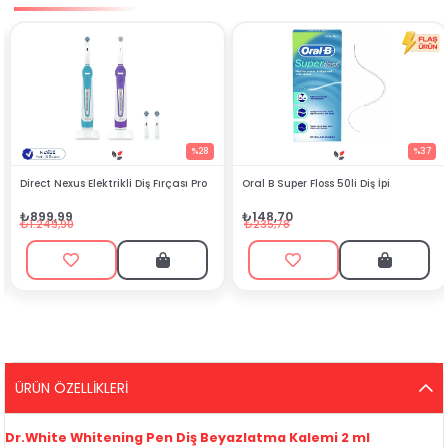
%28
%37
Fırçası Pro
Oral B Super Floss 50li Diş İpi
Direct Nexus Elektrikli Diş F
Yedek Başlık 4'lü Medium
₺148,70
₺288,80
₺235,78
₺499,90
ÜRÜN ÖZELLIKLERI
Dr.White Whitening Pen Diş Beyazlatma Kalemi 2 ml