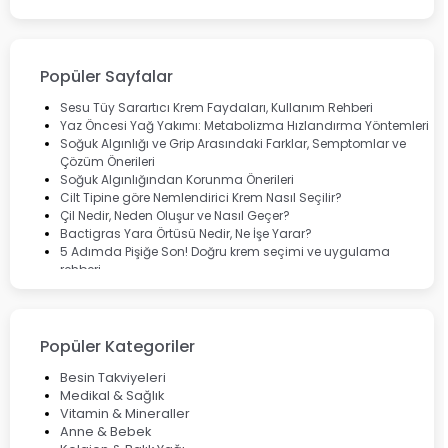
Bepanthol
Bioxcin
Okey
Lansinoh
Popüler Sayfalar
Cebrolux
Dermoskin
Sesu Tüy Sarartıcı Krem Faydaları, Kullanım Rehberi
Marvis
Yaz Öncesi Yağ Yakımı: Metabolizma Hızlandırma Yöntemleri
Rcfarma
Soğuk Algınlığı ve Grip Arasındaki Farklar, Semptomlar ve
Çözüm Önerileri
Soğuk Algınlığından Korunma Önerileri
Cilt Tipine göre Nemlendirici Krem Nasıl Seçilir?
Çil Nedir, Neden Oluşur ve Nasıl Geçer?
Bactigras Yara Örtüsü Nedir, Ne İşe Yarar?
5 Adımda Pişiğe Son! Doğru krem seçimi ve uygulama
rehberi
Enterogermina Family ile Bağırsak Sağlığınızı Güçlendirin
Cilt Bakımı Aşamaları ve Detaylı Rehber
Saç Derisinde Kepek ve Egzama: Belirtileri, Nedenleri ve
Çözüm Yolları
Popüler Kategoriler
Bocavirüs Enfeksiyonu Hakkında Bilmeniz Gerekenler
Deep Flex Topraklama Matı Nedir? Detaylı Rehber
Besin Takviyeleri
Mumiyo Nedir? Faydaları ve Kullanım Alanları Nelerdir?
Medikal & Sağlık
Vitamin & Mineraller
Anne & Bebek