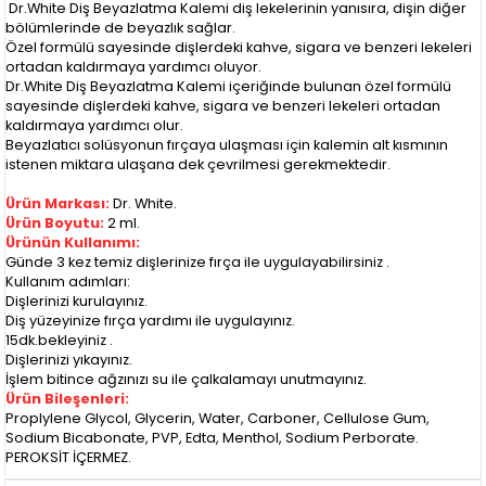
Dr.White Diş Beyazlatma Kalemi diş lekelerinin yanısıra, dişin diğer
bölümlerinde de beyazlık sağlar.
Özel formülü sayesinde dişlerdeki kahve, sigara ve benzeri lekeleri
ortadan kaldırmaya yardımcı oluyor.
Dr.White Diş Beyazlatma Kalemi içeriğinde bulunan özel formülü
sayesinde dişlerdeki kahve, sigara ve benzeri lekeleri ortadan
kaldırmaya yardımcı olur.
Beyazlatıcı solüsyonun fırçaya ulaşması için kalemin alt kısmının
istenen miktara ulaşana dek çevrilmesi gerekmektedir.
Ürün Markası:
Dr. White.
Ürün Boyutu:
2 ml.
Ürünün Kullanımı:
Günde 3 kez temiz dişlerinize fırça ile uygulayabilirsiniz .
Kullanım adımları:
Dişlerinizi kurulayınız.
Diş yüzeyinize fırça yardımı ile uygulayınız.
15dk.bekleyiniz .
Dişlerinizi yıkayınız.
İşlem bitince ağzınızı su ile çalkalamayı unutmayınız.
Ürün Bileşenleri:
Proplylene Glycol, Glycerin, Water, Carboner, Cellulose Gum,
Sodium Bicabonate, PVP, Edta, Menthol, Sodium Perborate.
PEROKSİT İÇERMEZ.