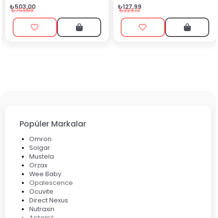
₺90,99
₺127,99
₺199,90
₺323,13
Popüler Markalar
Omron
Solgar
Mustela
Orzax
Wee Baby
Opalescence
Ocuvite
Direct Nexus
Nutraxin
Aptamil