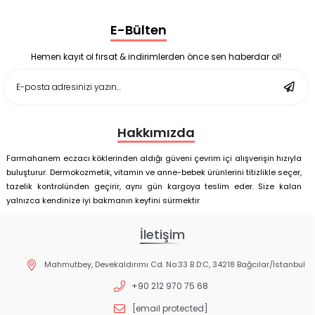
Nutrof Total Takviye Edici Gıda 30 Kapsül
Supradyn Energy Focus 30 Tablet
E-Bülten
Enterogermina Family 5 ml 20 Flakon
Deep Flex Stres Azaltıcı ve Enerji Dengeleyici Topraklama
Matı Set 40x60 cm
Hemen kayıt ol fırsat & indirimlerden önce sen haberdar ol!
Deep Flex Stres Azaltıcı ve Enerji Dengeleyici Topraklama
Matı Set 25x35 cm
Hakkımızda
Farmahanem eczacı köklerinden aldığı güveni çevrim içi alışverişin hızıyla
buluşturur. Dermokozmetik, vitamin ve anne-bebek ürünlerini titizlikle seçer,
tazelik kontrolünden geçirir, aynı gün kargoya teslim eder. Size kalan
yalnızca kendinize iyi bakmanın keyfini sürmektir
İletişim
Mahmutbey, Devekaldırımı Cd. No:33 B D:C, 34218 Bağcılar/İstanbul
+90 212 970 75 68
[email protected]