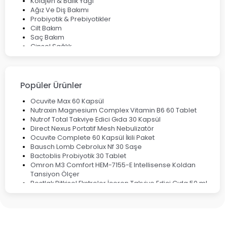
Kolajen & Balık Yağı
Ağız Ve Diş Bakımı
Probiyotik & Prebiyotikler
Cilt Bakım
Saç Bakım
Cinsel Sağlık
Fırsat Ürünleri
Ateş Ölçerler & Tansiyon Aletleri
Çocuklar için Takviye Gıdalar
Popüler Ürünler
Ocuvite Max 60 Kapsül
Nutraxin Magnesium Complex Vitamin B6 60 Tablet
Nutrof Total Takviye Edici Gıda 30 Kapsül
Direct Nexus Portatif Mesh Nebulizatör
Ocuvite Complete 60 Kapsül İkili Paket
Bausch Lomb Cebrolux Nf 30 Saşe
Bactoblis Probiyotik 30 Tablet
Omron M3 Comfort HEM-7155-E Intellisense Koldan
Tansiyon Ölçer
Bestlak Bitkisel Ekstreler İçeren Takviye Edici Gıda 50 ml
Bruno Baby Nazal Aspiratör Yedek Ucu 10'lu
Corega Super Naneli Diş Protezi Yapıştırıcı Krem 40 gr
Ligone Probiyotik 30 Kapsül
Black Berry Geciktirici Sprey 25 ml