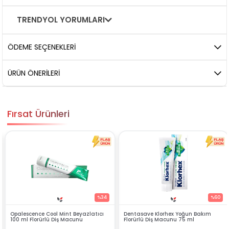
TRENDYOL YORUMLARI
ÖDEME SEÇENEKLERI
ÜRÜN ÖNERILERI
Fırsat Ürünleri
%34
%60
eyazlatıcı
Dentasave Klorhex Yoğun Bakım
Black Berry Bitkisel Sprey
unu
Florürlü Diş Macunu 75 ml