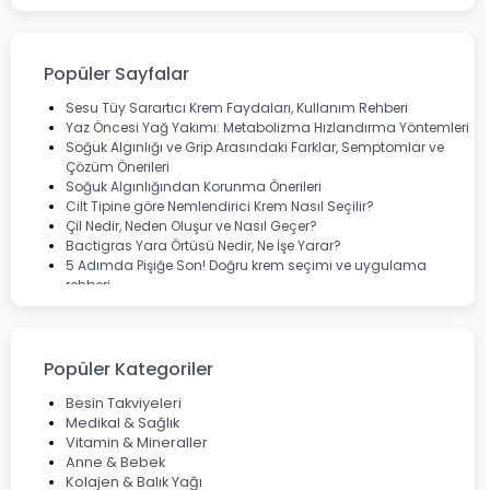
Bepanthol
Bioxcin
Okey
Lansinoh
Popüler Sayfalar
Cebrolux
Dermoskin
Sesu Tüy Sarartıcı Krem Faydaları, Kullanım Rehberi
Marvis
Yaz Öncesi Yağ Yakımı: Metabolizma Hızlandırma Yöntemleri
Rcfarma
Soğuk Algınlığı ve Grip Arasındaki Farklar, Semptomlar ve
Çözüm Önerileri
Soğuk Algınlığından Korunma Önerileri
Cilt Tipine göre Nemlendirici Krem Nasıl Seçilir?
Çil Nedir, Neden Oluşur ve Nasıl Geçer?
Bactigras Yara Örtüsü Nedir, Ne İşe Yarar?
5 Adımda Pişiğe Son! Doğru krem seçimi ve uygulama
rehberi
Enterogermina Family ile Bağırsak Sağlığınızı Güçlendirin
Cilt Bakımı Aşamaları ve Detaylı Rehber
Saç Derisinde Kepek ve Egzama: Belirtileri, Nedenleri ve
Çözüm Yolları
Popüler Kategoriler
Bocavirüs Enfeksiyonu Hakkında Bilmeniz Gerekenler
Deep Flex Topraklama Matı Nedir? Detaylı Rehber
Besin Takviyeleri
Mumiyo Nedir? Faydaları ve Kullanım Alanları Nelerdir?
Medikal & Sağlık
Vitamin & Mineraller
Anne & Bebek
Kolajen & Balık Yağı