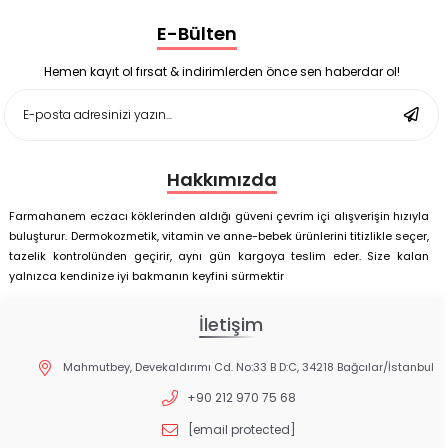
Supradyn Energy Focus 30 Tablet
E-Bülten
Enterogermina Family 5 ml 20 Flakon
Deep Flex Stres Azaltıcı ve Enerji Dengeleyici Topraklama
Matı Set 40x60 cm
Hemen kayıt ol fırsat & indirimlerden önce sen haberdar ol!
Deep Flex Stres Azaltıcı ve Enerji Dengeleyici Topraklama
Matı Set 25x35 cm
Hakkımızda
Farmahanem eczacı köklerinden aldığı güveni çevrim içi alışverişin hızıyla
buluşturur. Dermokozmetik, vitamin ve anne-bebek ürünlerini titizlikle seçer,
tazelik kontrolünden geçirir, aynı gün kargoya teslim eder. Size kalan
yalnızca kendinize iyi bakmanın keyfini sürmektir
İletişim
Mahmutbey, Devekaldırımı Cd. No:33 B D:C, 34218 Bağcılar/İstanbul
+90 212 970 75 68
[email protected]