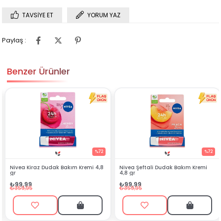
TAVSIYE ET
YORUM YAZ
Paylaş :
Benzer Ürünler
%72
%72
Bakım Kremi 4,8
Nivea Şeftali Dudak Bakım Kremi
Meditech Arnica Jel 
4,8 gr
₺394,99
₺99,99
₺525,00
₺359,95