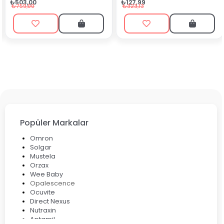
₺90,99
₺127,99
₺199,90
₺323,13
Popüler Markalar
Omron
Solgar
Mustela
Orzax
Wee Baby
Opalescence
Ocuvite
Direct Nexus
Nutraxin
Aptamil