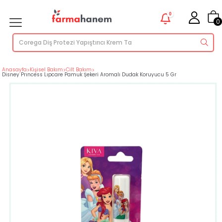
0
0
Anasayfa
>
Kişisel Bakım
>
Cilt Bakım
>
Disney Prıncess Lıpcare Pamuk Şekeri Aromalı Dudak Koruyucu 5 Gr