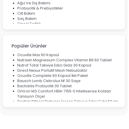
Ağız Ve Diş Bakımı
Probiyotik & Prebiyotikler
Cilt Bakım
Saç Bakım
Cinsel Sağlık
Fırsat Ürünleri
Ateş Ölçerler & Tansiyon Aletleri
Çocuklar için Takviye Gıdalar
Popüler Ürünler
Ocuvite Max 60 Kapsül
Nutraxin Magnesium Complex Vitamin B6 60 Tablet
Nutrof Total Takviye Edici Gıda 30 Kapsül
Direct Nexus Portatif Mesh Nebulizatör
Ocuvite Complete 60 Kapsül İkili Paket
Bausch Lomb Cebrolux Nf 30 Saşe
Bactoblis Probiyotik 30 Tablet
Omron M3 Comfort HEM-7155-E Intellisense Koldan
Tansiyon Ölçer
Bestlak Bitkisel Ekstreler İçeren Takviye Edici Gıda 50 ml
Bruno Baby Nazal Aspiratör Yedek Ucu 10'lu
Corega Super Naneli Diş Protezi Yapıştırıcı Krem 40 gr
Ligone Probiyotik 30 Kapsül
Black Berry Geciktirici Sprey 25 ml
Nutrof Total Takviye Edici Gıda 30 Kapsül