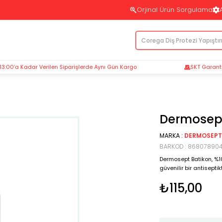
Orjinal Ürün Sorgulama
 13:00’a Kadar Verilen Siparişlerde Aynı Gün Kargo
SKT Garantil
Dermosept 
MARKA
:
DERMOSEPT
BARKOD
:
868078904
Dermosept Batikon, %10 
güvenilir bir antiseptikt
₺115,00