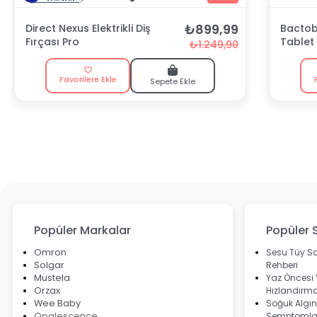
₺899,99
Direct Nexus Elektrikli Diş
Bactobl
Fırçası Pro
Tablet
₺1.249,90
Favorilere Ekle
Sepete Ekle
Popüler Markalar
Popüler 
Omron
Sesu Tüy Sa
Solgar
Rehberi
Mustela
Yaz Öncesi
Orzax
Hızlandırma
Wee Baby
Soğuk Algınl
Opalescence
Semptomlar