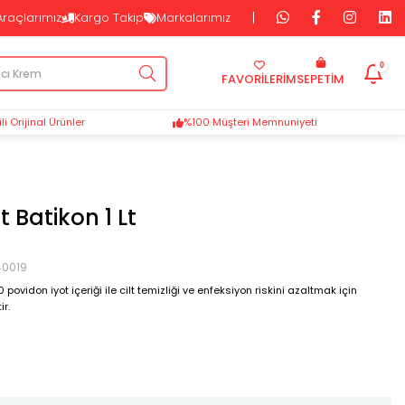
Araçlarımız
Kargo Takip
Markalarımız
0
FAVORİLERİM
SEPETIM
i Orijinal Ürünler
%100 Müşteri Memnuniyeti
Batikon 1 Lt
0019
povidon iyot içeriği ile cilt temizliği ve enfeksiyon riskini azaltmak için
ir.