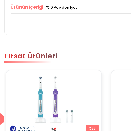
Ürünün İçeriği:
%10 Povidon İyot
Fırsat Ürünleri
%28