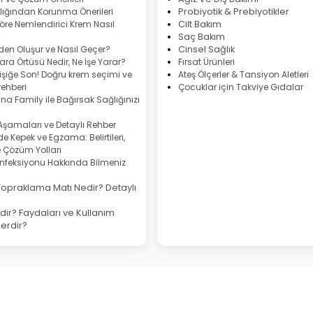
lığından Korunma Önerileri
Probiyotik & Prebiyotikler
göre Nemlendirici Krem Nasıl
Cilt Bakım
Saç Bakım
eden Oluşur ve Nasıl Geçer?
Cinsel Sağlık
ra Örtüsü Nedir, Ne İşe Yarar?
Fırsat Ürünleri
şiğe Son! Doğru krem seçimi ve
Ateş Ölçerler & Tansiyon Aletleri
ehberi
Çocuklar için Takviye Gıdalar
na Family ile Bağırsak Sağlığınızı
 Aşamaları ve Detaylı Rehber
e Kepek ve Egzama: Belirtileri,
e Çözüm Yolları
nfeksiyonu Hakkında Bilmeniz
Topraklama Matı Nedir? Detaylı
ir? Faydaları ve Kullanım
lerdir?