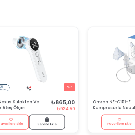
%7
₺865,00
 Nexus Kulaktan Ve
Omron NE-C101-E
n Ateş Ölçer
Kompresörlü Nebul
₺934,50
Favorilere Ekle
Favorilere Ekle
Sepete Ekle