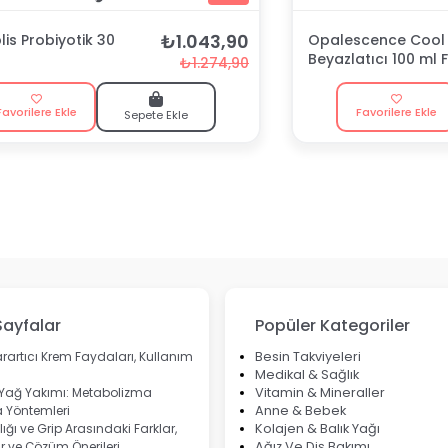
₺1.043,90
is Probiyotik 30
Opalescence Cool 
Beyazlatıcı 100 ml F
₺1.274,90
Macunu
Favorilere Ekle
Favorilere Ekle
Sepete Ekle
Sayfalar
Popüler Kategoriler
rartıcı Krem Faydaları, Kullanım
Besin Takviyeleri
Medikal & Sağlık
 Yağ Yakımı: Metabolizma
Vitamin & Mineraller
 Yöntemleri
Anne & Bebek
ığı ve Grip Arasındaki Farklar,
Kolajen & Balık Yağı
 ve Çözüm Önerileri
Ağız Ve Diş Bakımı