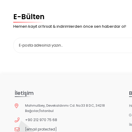
E-Bülten
Hemen kayıt ol fırsat & indirimlerden önce sen haberdar ol!
İletişim
B
Mahmutbey, Devekaldırımı Cd. No:33 B D:C, 34218
H
Bağcılar/İstanbul
Gi
+90 212 970 75 68
İ
[email protected]