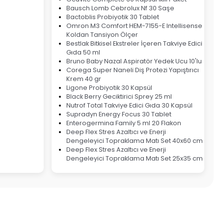
Bausch Lomb Cebrolux Nf 30 Saşe
Bactoblis Probiyotik 30 Tablet
Omron M3 Comfort HEM-7155-E Intellisense
Koldan Tansiyon Ölçer
Bestlak Bitkisel Ekstreler İçeren Takviye Edici
Gıda 50 ml
Bruno Baby Nazal Aspiratör Yedek Ucu 10'lu
Corega Super Naneli Diş Protezi Yapıştırıcı
Krem 40 gr
Ligone Probiyotik 30 Kapsül
Black Berry Geciktirici Sprey 25 ml
Nutrof Total Takviye Edici Gıda 30 Kapsül
Supradyn Energy Focus 30 Tablet
Enterogermina Family 5 ml 20 Flakon
Deep Flex Stres Azaltıcı ve Enerji
Dengeleyici Topraklama Matı Set 40x60 cm
Deep Flex Stres Azaltıcı ve Enerji
Dengeleyici Topraklama Matı Set 25x35 cm