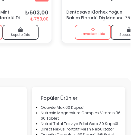
₺503,00
Mint
Dentasave Klorhex Yoğun
lorürlü Diş
Bakım Florürlü Diş Macunu 75
₺759,00
ml
Favorilere Ekle
Sepete Ekle
Sepete E
Popüler Ürünler
Ocuvite Max 60 Kapsül
Nutraxin Magnesium Complex Vitamin B6
60 Tablet
Nutrof Total Takviye Edici Gıda 30 Kapsül
Direct Nexus Portatif Mesh Nebulizatör
Ocuvite Complete 60 Kapsül İkili Paket