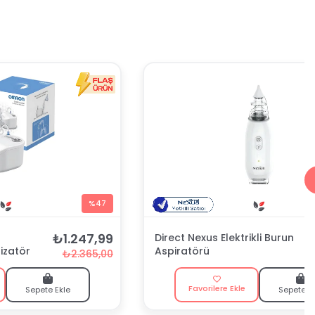
%47
₺1.247,99
₺
Direct Nexus Elektrikli Burun
izatör
Aspiratörü
₺2.365,00
Favorilere Ekle
Sepete Ekle
Sepete E