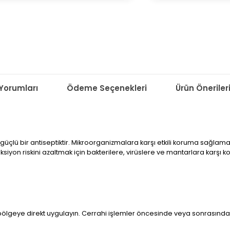
Yorumları
Ödeme Seçenekleri
Ürün Öneriler
lü bir antiseptiktir. Mikroorganizmalara karşı etkili koruma sağlamak iç
eksiyon riskini azaltmak için bakterilere, virüslere ve mantarlara karşı 
ölgeye direkt uygulayın. Cerrahi işlemler öncesinde veya sonrasında da