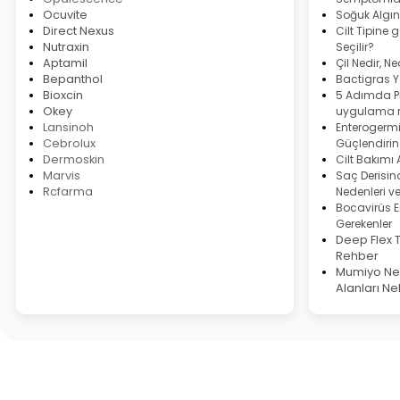
Ocuvite
Soğuk Algın
Direct Nexus
Cilt Tipine 
Nutraxin
Seçilir?
Aptamil
Çil Nedir, N
Bepanthol
Bactigras Ya
Bioxcin
5 Adımda Pi
Okey
uygulama r
Lansinoh
Enterogermi
Cebrolux
Güçlendirin
Dermoskin
Cilt Bakımı
Marvis
Saç Derisind
Rcfarma
Nedenleri v
Bocavirüs E
Gerekenler
Deep Flex 
Rehber
Mumiyo Ned
Alanları Ne