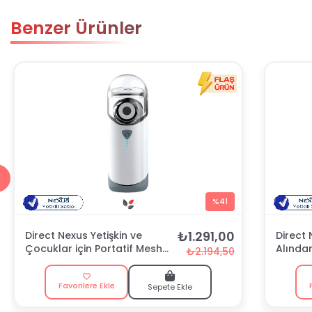
Benzer Ürünler
%41
₺1.291,00
Direct Nexus Yetişkin ve
Direct
Çocuklar için Portatif Mesh
Alında
₺2.194,50
Nebulizatör
Favorilere Ekle
Sepete Ekle