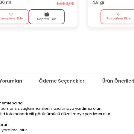
100 ml
4,8 gr
₺650,00
Favorilere Ekle
Favorilere Ekle
Sepete Ekle
Yorumları
Ödeme Seçenekleri
Ürün Öneriler
 nemlendirici.
le zamansız yaşlanma izlerini azaltmaya yardımcı olun.
tid foto hasarlı cilt görünümünü düzeltmeye yardımcı olur.
orur.
 yardımcı olur.