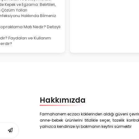
e Kepek ve Egzama: Belirtileri,
e Çözüm Yolları
nfeksiyonu Hakkında Bilmeniz
Topraklama Matı Nedir? Detaylı
ir? Faydaları ve Kullanım
lerdir?
Hakkımızda
Farmahanem eczacı köklerinden aldığı güveni çevrim i
anne-bebek ürünlerini titizlikle seçer, tazelik kon
yalnızca kendinize iyi bakmanın keyfini sürmektir