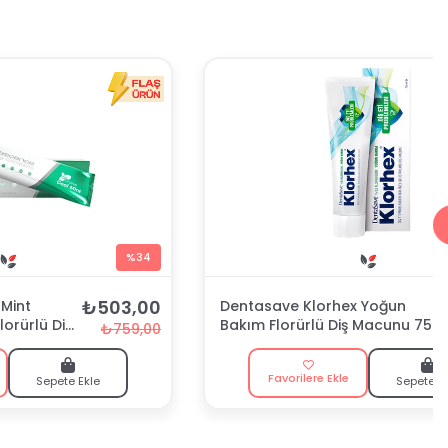
%34
₺503,00
Mint
Dentasave Klorhex Yoğun
lorürlü Diş
Bakım Florürlü Diş Macunu 75
₺759,00
ml
Favorilere Ekle
Sepete Ekle
Sepete E