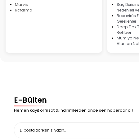
Marvis
Saç Derisind
Rcfarma
Nedenleri v
Bocavirüs E
Gerekenler
Deep Flex 
Rehber
Mumiyo Ned
Alanları Ne
E-Bülten
Hemen kayıt ol fırsat & indirimlerden önce sen haberdar ol!