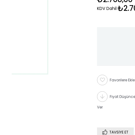
₺2.7
KDV Dahil
Favorilere Ekle
Fiyat Düşünc
Ver
TAVSIYE ET