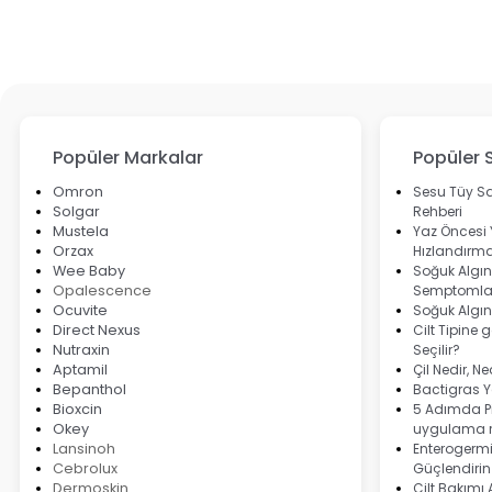
Popüler Markalar
Popüler 
Omron
Sesu Tüy Sa
Solgar
Rehberi
Mustela
Yaz Öncesi
Orzax
Hızlandırma
Wee Baby
Soğuk Algınl
Opalescence
Semptomlar
Ocuvite
Soğuk Algın
Direct Nexus
Cilt Tipine 
Nutraxin
Seçilir?
Aptamil
Çil Nedir, N
Bepanthol
Bactigras Ya
Bioxcin
5 Adımda Pi
Okey
uygulama r
Lansinoh
Enterogermi
Cebrolux
Güçlendirin
Dermoskin
Cilt Bakımı