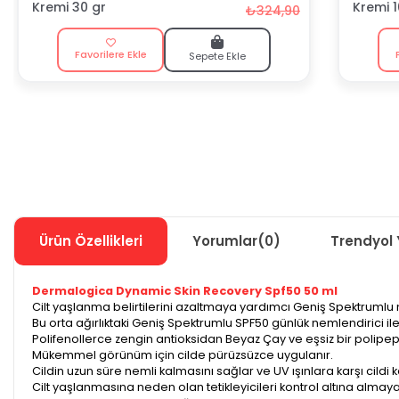
Kremi 30 gr
Kremi 
₺324,90
Favorilere Ekle
Sepete Ekle
Ürün Özellikleri
Yorumlar
(0)
Trendyol 
Dermalogica Dynamic Skin Recovery Spf50 50 ml
Cilt yaşlanma belirtilerini azaltmaya yardımcı Geniş Spektrumlu
Bu orta ağırlıktaki Geniş Spektrumlu SPF50 günlük nemlendirici i
Polifenollerce zengin antioksidan Beyaz Çay ve eşsiz bir polipep
Mükemmel görünüm için cilde pürüzsüzce uygulanır.
Cildin uzun süre nemli kalmasını sağlar ve UV ışınlara karşı cildi k
Cilt yaşlanmasına neden olan tetikleyicileri kontrol altına almaya