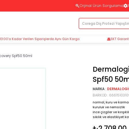
Orjinal Ürün Sorgulama
 13:00’a Kadar Verilen Siparişlerde Aynı Gün Kargo
SKT Garantil
covery Spf50 50ml
Dermalogi
Spf50 50m
MARKA
:
DERMALOG
BARKOD
:
666151031
normal, kuru ve karma 
kuruluk ve nemsizlik
ince çizgiler ve kırışıklı
sıkılık ve elastikiyet ka
₺2.708,00