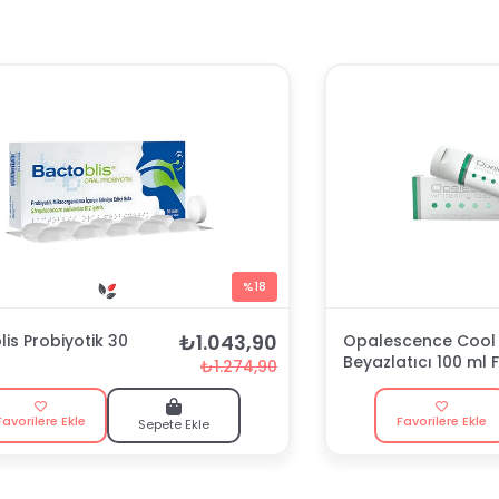
%18
₺1.043,90
is Probiyotik 30
Opalescence Cool 
Beyazlatıcı 100 ml F
₺1.274,90
Macunu
Favorilere Ekle
Favorilere Ekle
Sepete Ekle