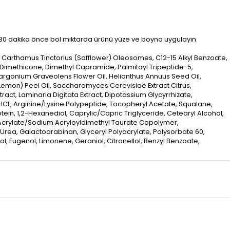
0 dakika önce bol miktarda ürünü yüze ve boyna uygulayın.
 Carthamus Tinctorius (Safflower) Oleosomes, C12-15 Alkyl Benzoate,
 Dimethicone, Dimethyl Capramide, Palmitoyl Tripeptide-5,
argonium Graveolens Flower Oil, Helianthus Annuus Seed Oil,
Lemon) Peel Oil, Saccharomyces Cerevisiae Extract Citrus,
act, Laminaria Digitata Extract, Dipotassium Glycyrrhizate,
 HCL, Arginine/Lysine Polypeptide, Tocopheryl Acetate, Squalane,
tein, 1,2-Hexanediol, Caprylic/Capric Triglyceride, Cetearyl Alcohol,
 Acrylate/Sodium Acryloyldimethyl Taurate Copolymer,
Urea, Galactoarabinan, Glyceryl Polyacrylate, Polysorbate 60,
l, Eugenol, Limonene, Geraniol, Citronellol, Benzyl Benzoate,