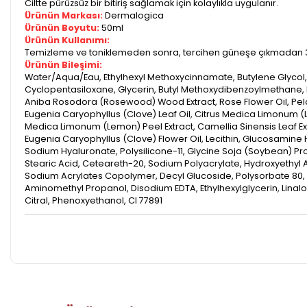
Ciltte pürüzsüz bir bitiriş sağlamak için kolaylıkla uygulanır.
Ürünün Markası:
Dermalogica
Ürünün Boyutu:
50ml
Ürünün Kullanımı:
Temizleme ve toniklemeden sonra, tercihen güneşe çıkmadan 3
Ürünün Bileşimi:
Water/Aqua/Eau, Ethylhexyl Methoxycinnamate, Butylene Glycol,
Cyclopentasiloxane, Glycerin, Butyl Methoxydibenzoylmethane,
Aniba Rosodora (Rosewood) Wood Extract, Rose Flower Oil, Pel
Eugenia Caryophyllus (Clove) Leaf Oil, Citrus Medica Limonum (
Medica Limonum (Lemon) Peel Extract, Camellia Sinensis Leaf Extr
Eugenia Caryophyllus (Clove) Flower Oil, Lecithin, Glucosamine
Sodium Hyaluronate, Polysilicone-11, Glycine Soja (Soybean) Pro
Stearic Acid, Ceteareth-20, Sodium Polyacrylate, Hydroxyethyl
Sodium Acrylates Copolymer, Decyl Glucoside, Polysorbate 80, 
Aminomethyl Propanol, Disodium EDTA, Ethylhexylglycerin, Linaloo
Citral, Phenoxyethanol, CI 77891