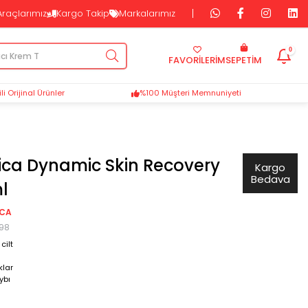
Araçlarımız
Kargo Takip
Markalarımız
0
FAVORİLERİM
SEPETIM
i Orijinal Ürünler
%100 Müşteri Memnuniyeti
ca Dynamic Skin Recovery
Kargo
Bedava
l
ICA
098
cilt
klar
ybı