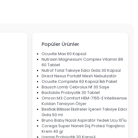
Popüler Ürünler
Ocuvite Max 60 Kapsül
Nutraxin Magnesium Complex Vitamin B6
60 Tablet
Nutrof Total Takviye Edici Gıda 30 Kapsül
Direct Nexus Portatif Mesh Nebulizatör
Ocuvite Complete 60 Kapsül İkili Paket
Bausch Lomb Cebrolux Nf 30 Saşe
Bactoblis Probiyotik 30 Tablet
Omron M3 Comfort HEM-7155-E Intellisense
Koldan Tansiyon Ölçer
Bestlak Bitkisel Ekstreler İçeren Takviye Edici
Gıda 50 ml
Bruno Baby Nazal Aspiratör Yedek Ucu 10'lu
Corega Super Naneli Diş Protezi Yapıştırıcı
Krem 40 gr
Ligone Probiyotik 30 Kapsül