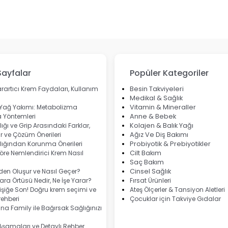
Sayfalar
Popüler Kategoriler
rartıcı Krem Faydaları, Kullanım
Besin Takviyeleri
Medikal & Sağlık
 Yağ Yakımı: Metabolizma
Vitamin & Mineraller
 Yöntemleri
Anne & Bebek
ığı ve Grip Arasındaki Farklar,
Kolajen & Balık Yağı
 ve Çözüm Önerileri
Ağız Ve Diş Bakımı
lığından Korunma Önerileri
Probiyotik & Prebiyotikler
göre Nemlendirici Krem Nasıl
Cilt Bakım
Saç Bakım
eden Oluşur ve Nasıl Geçer?
Cinsel Sağlık
ra Örtüsü Nedir, Ne İşe Yarar?
Fırsat Ürünleri
şiğe Son! Doğru krem seçimi ve
Ateş Ölçerler & Tansiyon Aletleri
ehberi
Çocuklar için Takviye Gıdalar
na Family ile Bağırsak Sağlığınızı
 Aşamaları ve Detaylı Rehber