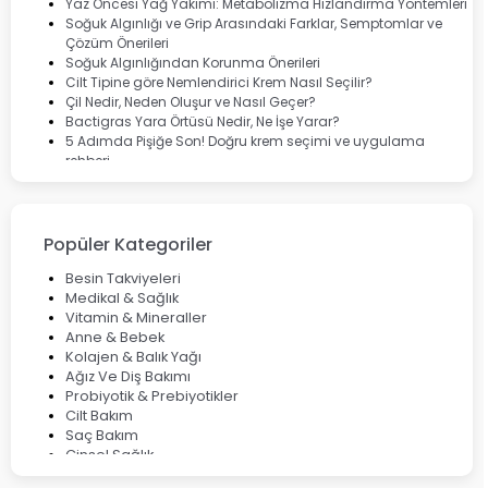
Marvis
Yaz Öncesi Yağ Yakımı: Metabolizma Hızlandırma Yöntemleri
Rcfarma
Soğuk Algınlığı ve Grip Arasındaki Farklar, Semptomlar ve
Çözüm Önerileri
Soğuk Algınlığından Korunma Önerileri
Cilt Tipine göre Nemlendirici Krem Nasıl Seçilir?
Çil Nedir, Neden Oluşur ve Nasıl Geçer?
Bactigras Yara Örtüsü Nedir, Ne İşe Yarar?
5 Adımda Pişiğe Son! Doğru krem seçimi ve uygulama
rehberi
Enterogermina Family ile Bağırsak Sağlığınızı Güçlendirin
Cilt Bakımı Aşamaları ve Detaylı Rehber
Saç Derisinde Kepek ve Egzama: Belirtileri, Nedenleri ve
Çözüm Yolları
Popüler Kategoriler
Bocavirüs Enfeksiyonu Hakkında Bilmeniz Gerekenler
Deep Flex Topraklama Matı Nedir? Detaylı Rehber
Besin Takviyeleri
Mumiyo Nedir? Faydaları ve Kullanım Alanları Nelerdir?
Medikal & Sağlık
Vitamin & Mineraller
Anne & Bebek
Kolajen & Balık Yağı
Ağız Ve Diş Bakımı
Probiyotik & Prebiyotikler
Cilt Bakım
Saç Bakım
Cinsel Sağlık
Fırsat Ürünleri