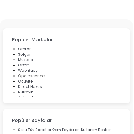
Popüler Markalar
Omron
Solgar
Mustela
Orzax
Wee Baby
Opalescence
Ocuvite
Direct Nexus
Nutraxin
Aptamil
Bepanthol
Bioxcin
Okey
Lansinoh
Popüler Sayfalar
Cebrolux
Dermoskin
Sesu Tüy Sarartıcı Krem Faydaları, Kullanım Rehberi