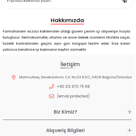
Hakkımızda
Farmahanem eczacı köklerinden aldığı güveni çevrim içi alışverişin hızıyla
buluşturur. Dermokozmetik, vitamin ve anne-bebek ürünlerini titizlikle seçer,
tazelik kontrolünden geçirir, aynı gün kargoya teslim eder. Size kalan
yalnızca kendinize iyi bakmanın keyfini sürmektir
İletişim
Mahmutbey, Devekaldırımı Cd. No:33 B D:C, 34218 Bağcılar/İstanbul
+90 212 970 75 68
[email protected]
Biz Kimiz?
Alışveriş Bilgileri