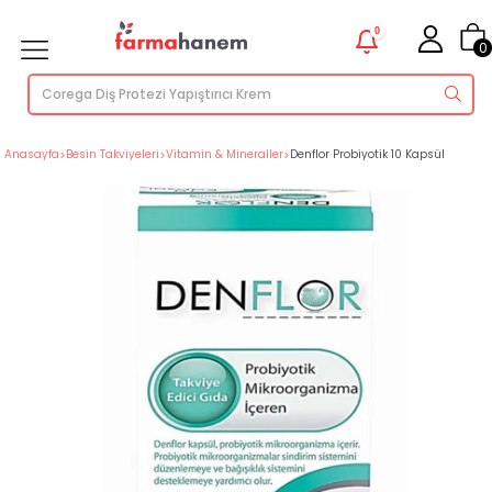
0
0
Anasayfa
>
Besin Takviyeleri
>
Vitamin & Mineraller
>
Denflor Probiyotik 10 Kapsül