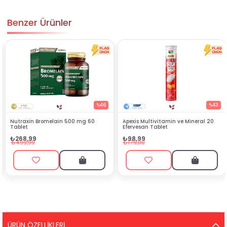
Benzer Ürünler
%46
%43
Nutraxin Bromelain 500 mg 60
Apexis Multivitamin ve Mineral 20
Tablet
Efervesan Tablet
₺268,99
₺98,99
₺499,99
₺175,00
ÜRÜN ÖZELLIKLERI