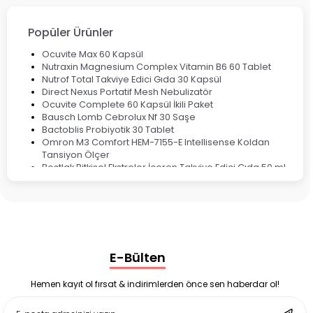
Ateş Ölçerler & Tansiyon Aletleri
Çocuklar için Takviye Gıdalar
Popüler Ürünler
Ocuvite Max 60 Kapsül
Nutraxin Magnesium Complex Vitamin B6 60 Tablet
Nutrof Total Takviye Edici Gıda 30 Kapsül
Direct Nexus Portatif Mesh Nebulizatör
Ocuvite Complete 60 Kapsül İkili Paket
Bausch Lomb Cebrolux Nf 30 Saşe
Bactoblis Probiyotik 30 Tablet
Omron M3 Comfort HEM-7155-E Intellisense Koldan
Tansiyon Ölçer
Bestlak Bitkisel Ekstreler İçeren Takviye Edici Gıda 50 ml
Bruno Baby Nazal Aspiratör Yedek Ucu 10'lu
Corega Super Naneli Diş Protezi Yapıştırıcı Krem 40 gr
Ligone Probiyotik 30 Kapsül
Black Berry Geciktirici Sprey 25 ml
Nutrof Total Takviye Edici Gıda 30 Kapsül
Supradyn Energy Focus 30 Tablet
E-Bülten
Enterogermina Family 5 ml 20 Flakon
Deep Flex Stres Azaltıcı ve Enerji Dengeleyici Topraklama
Matı Set 40x60 cm
Hemen kayıt ol fırsat & indirimlerden önce sen haberdar ol!
Deep Flex Stres Azaltıcı ve Enerji Dengeleyici Topraklama
Matı Set 25x35 cm