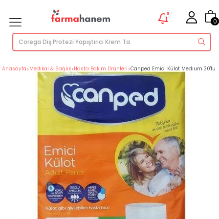
0
0
Anasayfa
>
Medikal & Sağlık
>
Hasta Bakım Ürünleri
>
Canped Emici Külot Medıum 30'lu