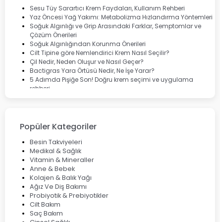
Dermoskin
Sesu Tüy Sarartıcı Krem Faydaları, Kullanım Rehberi
Marvis
Yaz Öncesi Yağ Yakımı: Metabolizma Hızlandırma Yöntemleri
Rcfarma
Soğuk Algınlığı ve Grip Arasındaki Farklar, Semptomlar ve
Çözüm Önerileri
Soğuk Algınlığından Korunma Önerileri
Cilt Tipine göre Nemlendirici Krem Nasıl Seçilir?
Çil Nedir, Neden Oluşur ve Nasıl Geçer?
Bactigras Yara Örtüsü Nedir, Ne İşe Yarar?
5 Adımda Pişiğe Son! Doğru krem seçimi ve uygulama
rehberi
Enterogermina Family ile Bağırsak Sağlığınızı Güçlendirin
Cilt Bakımı Aşamaları ve Detaylı Rehber
Saç Derisinde Kepek ve Egzama: Belirtileri, Nedenleri ve
Çözüm Yolları
Popüler Kategoriler
Bocavirüs Enfeksiyonu Hakkında Bilmeniz Gerekenler
Deep Flex Topraklama Matı Nedir? Detaylı Rehber
Besin Takviyeleri
Mumiyo Nedir? Faydaları ve Kullanım Alanları Nelerdir?
Medikal & Sağlık
Vitamin & Mineraller
Anne & Bebek
Kolajen & Balık Yağı
Ağız Ve Diş Bakımı
Probiyotik & Prebiyotikler
Cilt Bakım
Saç Bakım