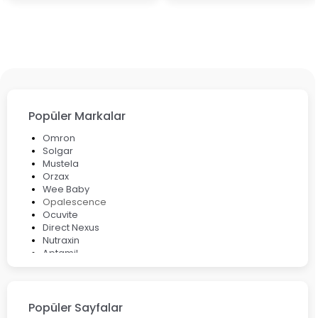
Popüler Markalar
Omron
Solgar
Mustela
Orzax
Wee Baby
Opalescence
Ocuvite
Direct Nexus
Nutraxin
Aptamil
Bepanthol
Bioxcin
Okey
Lansinoh
Popüler Sayfalar
Cebrolux