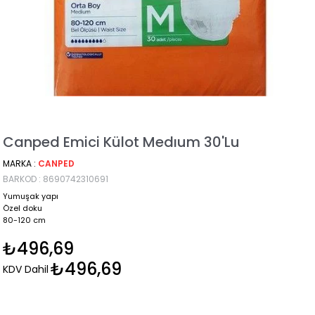
Canped Emici Külot Medıum 30'lu
MARKA
:
CANPED
BARKOD
:
8690742310691
Yumuşak yapı
Özel doku
80-120 cm
₺496,69
₺496,69
KDV Dahil