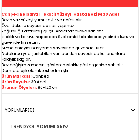
Canped Belbantlı Tekstil Yüzeyli Hasta Bezi M 30 Adet
Bezin yaz yüzeyi yumuşaktır ve nefes alır.
Özel dokusu sayesinde ses yapmaz.
Yoğunluğu arttırılmış güçlü emici tabakaya sahiptir.
Islaklık ve kokuyu hapseden özel emici tabakası sayesinde kuru ve
güvende hissettirir.
Sızma önleyici bariyerleri sayesinde güvende tutar.
Defalarca yapıştırılabilen yan bantları sayesinde kullananlara
kolaylık sağlar.
Bez değişim zamanını gösteren ıslaklık göstergesine sahiptir
Dermatolojik olarak test edilmiştir.
Ürün Markası:
Canped
Ürün Boyutu:
30 Adet
Ürünün Ölçüleri:
80-120 cm
YORUMLAR
(0)
TRENDYOL YORUMLARI