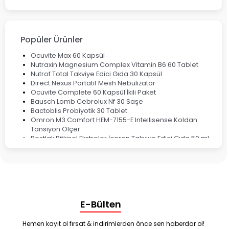
Cinsel Sağlık
Fırsat Ürünleri
Ateş Ölçerler & Tansiyon Aletleri
Çocuklar için Takviye Gıdalar
Popüler Ürünler
Ocuvite Max 60 Kapsül
Nutraxin Magnesium Complex Vitamin B6 60 Tablet
Nutrof Total Takviye Edici Gıda 30 Kapsül
Direct Nexus Portatif Mesh Nebulizatör
Ocuvite Complete 60 Kapsül İkili Paket
Bausch Lomb Cebrolux Nf 30 Saşe
Bactoblis Probiyotik 30 Tablet
Omron M3 Comfort HEM-7155-E Intellisense Koldan
Tansiyon Ölçer
Bestlak Bitkisel Ekstreler İçeren Takviye Edici Gıda 50 ml
Bruno Baby Nazal Aspiratör Yedek Ucu 10'lu
Corega Super Naneli Diş Protezi Yapıştırıcı Krem 40 gr
Ligone Probiyotik 30 Kapsül
Black Berry Geciktirici Sprey 25 ml
Nutrof Total Takviye Edici Gıda 30 Kapsül
Supradyn Energy Focus 30 Tablet
E-Bülten
Enterogermina Family 5 ml 20 Flakon
Deep Flex Stres Azaltıcı ve Enerji Dengeleyici Topraklama
Matı Set 40x60 cm
Hemen kayıt ol fırsat & indirimlerden önce sen haberdar ol!