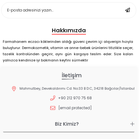
Deep Flex Stres Azaltıcı ve Enerji Dengeleyici Topraklama
Matı Set 25x35 cm
Hakkımızda
Farmahanem eczacı köklerinden aldığı güveni çevrim içi alışverişin hızıyla
buluşturur. Dermokozmetik, vitamin ve anne-bebek ürünlerini titizlikle seçer,
tazelik kontrolünden geçirir, aynı gün kargoya teslim eder. Size kalan
yalnızca kendinize iyi bakmanın keyfini sürmektir
İletişim
Mahmutbey, Devekaldırımı Cd. No:33 B D:C, 34218 Bağcılar/İstanbul
+90 212 970 75 68
[email protected]
Biz Kimiz?