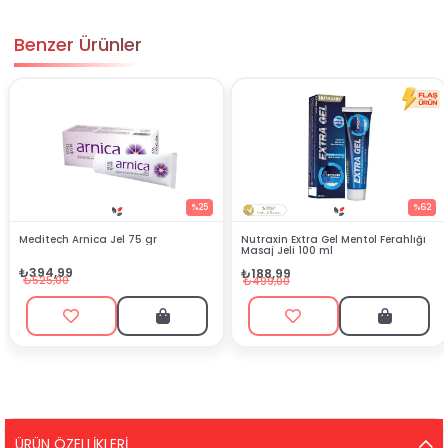
Benzer Ürünler
%25
%62
Meditech Arnica Jel 75 gr
Nutraxin Extra Gel Mentol Ferahlığı
Masaj Jeli 100 ml
₺394,99
₺188,99
₺525,00
₺499,00
ÜRÜN ÖZELLIKLERI