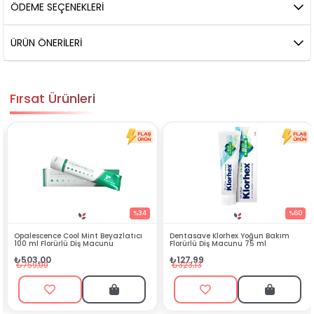
ÖDEME SEÇENEKLERI
ÜRÜN ÖNERILERI
Fırsat Ürünleri
%34
%60
ıcı
Dentasave Klorhex Yoğun Bakım
Black Berry Bitkisel Sprey 25 ml
Florürlü Diş Macunu 75 ml
₺90,99
₺127,99
₺199,90
₺323,13