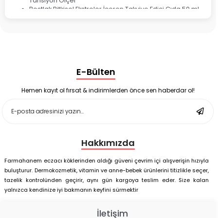
Tansiyon Ölçer
Bestlak Bitkisel Ekstreler İçeren Takviye Edici Gıda 50 ml
Bruno Baby Nazal Aspiratör Yedek Ucu 10'lu
Corega Super Naneli Diş Protezi Yapıştırıcı Krem 40 gr
Ligone Probiyotik 30 Kapsül
Black Berry Geciktirici Sprey 25 ml
Nutrof Total Takviye Edici Gıda 30 Kapsül
Supradyn Energy Focus 30 Tablet
E-Bülten
Enterogermina Family 5 ml 20 Flakon
Deep Flex Stres Azaltıcı ve Enerji Dengeleyici Topraklama
Matı Set 40x60 cm
Hemen kayıt ol fırsat & indirimlerden önce sen haberdar ol!
Deep Flex Stres Azaltıcı ve Enerji Dengeleyici Topraklama
Matı Set 25x35 cm
Hakkımızda
Farmahanem eczacı köklerinden aldığı güveni çevrim içi alışverişin hızıyla
buluşturur. Dermokozmetik, vitamin ve anne-bebek ürünlerini titizlikle seçer,
tazelik kontrolünden geçirir, aynı gün kargoya teslim eder. Size kalan
yalnızca kendinize iyi bakmanın keyfini sürmektir
İletişim