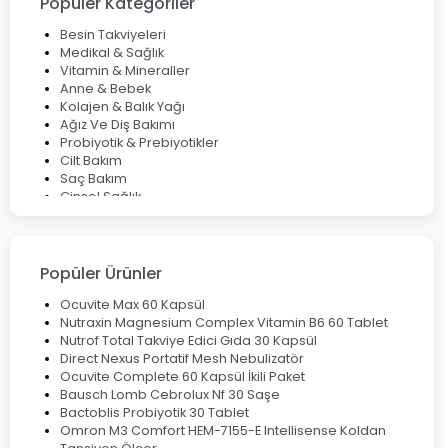
Popüler Kategoriler
Bocavirüs Enfeksiyonu Hakkında Bilmeniz Gerekenler
Deep Flex Topraklama Matı Nedir? Detaylı Rehber
Besin Takviyeleri
Mumiyo Nedir? Faydaları ve Kullanım Alanları Nelerdir?
Medikal & Sağlık
Vitamin & Mineraller
Anne & Bebek
Kolajen & Balık Yağı
Ağız Ve Diş Bakımı
Probiyotik & Prebiyotikler
Cilt Bakım
Saç Bakım
Cinsel Sağlık
Fırsat Ürünleri
Ateş Ölçerler & Tansiyon Aletleri
Çocuklar için Takviye Gıdalar
Popüler Ürünler
Ocuvite Max 60 Kapsül
Nutraxin Magnesium Complex Vitamin B6 60 Tablet
Nutrof Total Takviye Edici Gıda 30 Kapsül
Direct Nexus Portatif Mesh Nebulizatör
Ocuvite Complete 60 Kapsül İkili Paket
Bausch Lomb Cebrolux Nf 30 Saşe
Bactoblis Probiyotik 30 Tablet
Omron M3 Comfort HEM-7155-E Intellisense Koldan