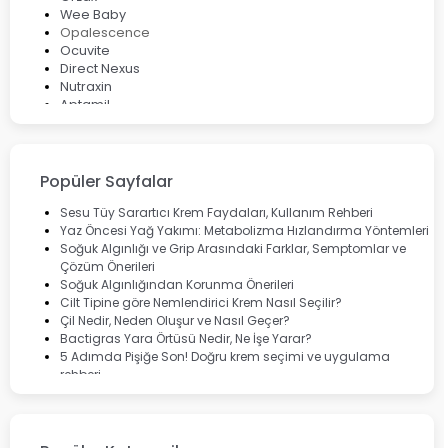
Wee Baby
Opalescence
Ocuvite
Direct Nexus
Nutraxin
Aptamil
Bepanthol
Bioxcin
Okey
Lansinoh
Popüler Sayfalar
Cebrolux
Dermoskin
Sesu Tüy Sarartıcı Krem Faydaları, Kullanım Rehberi
Marvis
Yaz Öncesi Yağ Yakımı: Metabolizma Hızlandırma Yöntemleri
Rcfarma
Soğuk Algınlığı ve Grip Arasındaki Farklar, Semptomlar ve
Çözüm Önerileri
Soğuk Algınlığından Korunma Önerileri
Cilt Tipine göre Nemlendirici Krem Nasıl Seçilir?
Çil Nedir, Neden Oluşur ve Nasıl Geçer?
Bactigras Yara Örtüsü Nedir, Ne İşe Yarar?
5 Adımda Pişiğe Son! Doğru krem seçimi ve uygulama
rehberi
Enterogermina Family ile Bağırsak Sağlığınızı Güçlendirin
Cilt Bakımı Aşamaları ve Detaylı Rehber
Saç Derisinde Kepek ve Egzama: Belirtileri, Nedenleri ve
Çözüm Yolları