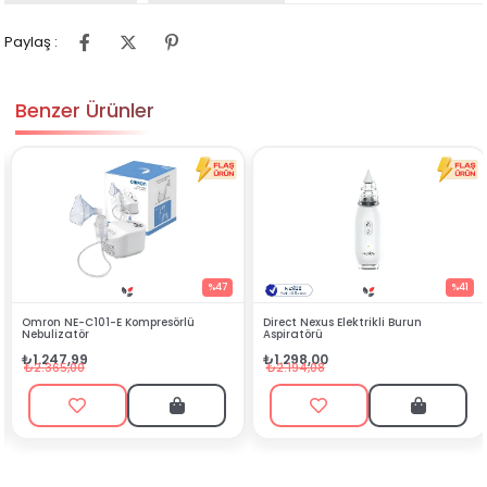
Paylaş :
Benzer Ürünler
KARGO BEDAVA
%47
%41
1-E Kompresörlü
Direct Nexus Elektrikli Burun
Direct Nexus P
Aspiratörü
Nebulizatör N
₺1.298,00
₺898,99
₺2.194,08
₺1.239,00