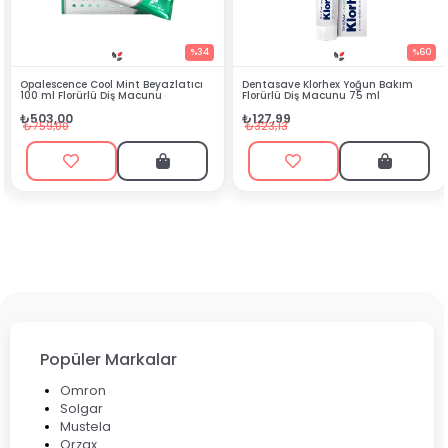
%34
%60
eyazlatıcı
Dentasave Klorhex Yoğun Bakım
Black Berry Bitkisel Sprey
unu
Florürlü Diş Macunu 75 ml
₺90,99
₺127,99
₺199,90
₺323,13
Popüler Markalar
Omron
Solgar
Mustela
Orzax