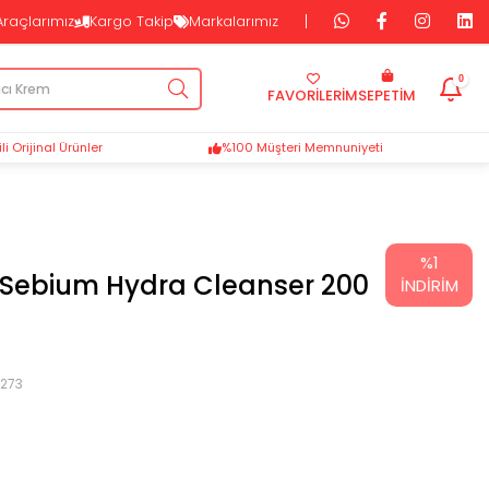
Araçlarımız
Kargo Takip
Markalarımız
0
FAVORİLERİM
SEPETIM
i Orijinal Ürünler
%100 Müşteri Memnuniyeti
%
1
Sebium Hydra Cleanser 200
İNDIRIM
9273