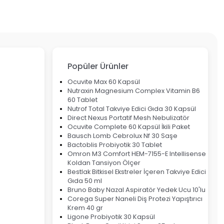
Popüler Ürünler
Ocuvite Max 60 Kapsül
Nutraxin Magnesium Complex Vitamin B6
60 Tablet
Nutrof Total Takviye Edici Gıda 30 Kapsül
Direct Nexus Portatif Mesh Nebulizatör
Ocuvite Complete 60 Kapsül İkili Paket
Bausch Lomb Cebrolux Nf 30 Saşe
Bactoblis Probiyotik 30 Tablet
Omron M3 Comfort HEM-7155-E Intellisense
Koldan Tansiyon Ölçer
Bestlak Bitkisel Ekstreler İçeren Takviye Edici
Gıda 50 ml
Bruno Baby Nazal Aspiratör Yedek Ucu 10'lu
Corega Super Naneli Diş Protezi Yapıştırıcı
Krem 40 gr
Ligone Probiyotik 30 Kapsül