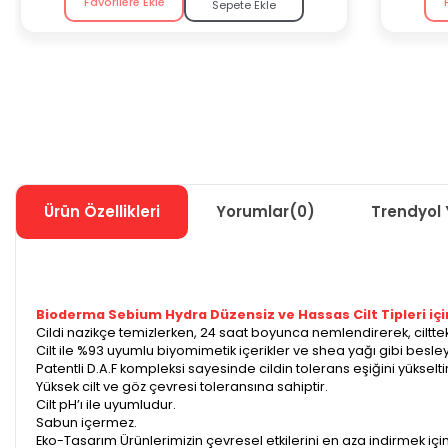
Favorilere Ekle
Sepete Ekle
Ürün Özellikleri
Yorumlar
(0)
Trendyol 
Bioderma Sebium Hydra Düzensiz ve Hassas Cilt Tipleri içi
Cildi nazikçe temizlerken, 24 saat boyunca nemlendirerek, ciltte
Cilt ile %93 uyumlu biyomimetik içerikler ve shea yağı gibi besleyi
Patentli D.A.F kompleksi sayesinde cildin tolerans eşiğini yükseltir
Yüksek cilt ve göz çevresi toleransına sahiptir.
Cilt pH’ı ile uyumludur.
Sabun içermez.
Eko-Tasarım Ürünlerimizin çevresel etkilerini en aza indirmek için