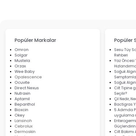
Popüler Markalar
Popüler 
Omron
Sesu Tüy Sa
Solgar
Rehberi
Mustela
Yaz Öncesi
Orzax
Hızlandırma
Wee Baby
Soğuk Algınl
Opalescence
Semptomlar
Ocuvite
Soğuk Algın
Direct Nexus
Cilt Tipine 
Nutraxin
Seçilir?
Aptamil
Çil Nedir, N
Bepanthol
Bactigras Ya
Bioxcin
5 Adımda Pi
Okey
uygulama r
Lansinoh
Enterogermi
Cebrolux
Güçlendirin
Dermoskin
Cilt Bakımı