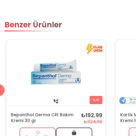
Benzer Ürünler
%41
₺192,99
Bepanthol Derma Cilt Bakım
Kartix
Kremi 30 gr
Kremi 
₺324,90