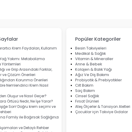
Sayfalar
Popüler Kategoriler
rartıcı Krem Faydaları, Kullanım
Besin Takviyeleri
Medikal & Sağlık
 Yağ Yakımı: Metabolizma
Vitamin & Mineraller
 Yöntemleri
Anne & Bebek
ığı ve Grip Arasındaki Farklar,
Kolajen & Balık Yağı
 ve Çözüm Önerileri
Ağız Ve Diş Bakımı
lığından Korunma Önerileri
Probiyotik & Prebiyotikler
göre Nemlendirici Krem Nasıl
Cilt Bakım
Saç Bakım
eden Oluşur ve Nasıl Geçer?
Cinsel Sağlık
ra Örtüsü Nedir, Ne İşe Yarar?
Fırsat Ürünleri
şiğe Son! Doğru krem seçimi ve
Ateş Ölçerler & Tansiyon Aletleri
ehberi
Çocuklar için Takviye Gıdalar
na Family ile Bağırsak Sağlığınızı
 Aşamaları ve Detaylı Rehber