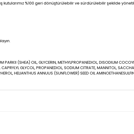
ş kutularımız %100 geri dönüştürülebilir ve sürdürülebilir şekilde yöne
layın.
PARKII (SHEA) OIL, GLYCERIN, METHYLPROPANEDIOL, DISODIUM COCOY
, CAPRYLYL GLYCOL, PROPANEDIOL, SODIUM CITRATE, MANNITOL, SACCHA
HEROL, HELIANTHUS ANNUUS (SUNFLOWER) SEED OIL AMINOETHANESULFIN