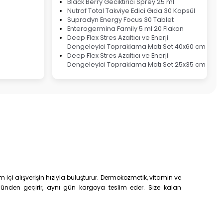
Black Berry Geciktirici Sprey 25 ml
Nutrof Total Takviye Edici Gıda 30 Kapsül
Supradyn Energy Focus 30 Tablet
Enterogermina Family 5 ml 20 Flakon
Deep Flex Stres Azaltıcı ve Enerji
Dengeleyici Topraklama Matı Set 40x60 cm
Deep Flex Stres Azaltıcı ve Enerji
Dengeleyici Topraklama Matı Set 25x35 cm
çi alışverişin hızıyla buluşturur. Dermokozmetik, vitamin ve
trolünden geçirir, aynı gün kargoya teslim eder. Size kalan