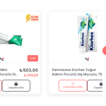
%34
₺503,00
Mint
Dentasave Klorhex Yoğun
lorürlü Diş
Bakım Florürlü Diş Macunu 75
₺759,00
ml
Favorilere Ekle
Sepete Ekle
Sepete E