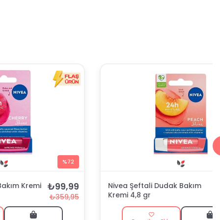
%72
₺99,99
Bakım Kremi
Nivea Şeftali Dudak Bakım
Kremi 4,8 gr
₺359,95