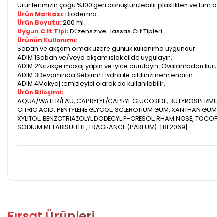
Ürünlerimizin çoğu %100 geri dönüştürülebilir plastikten ve tüm dı
Ürün Markası:
Bioderma
Ürün Boyutu:
200 ml
Uygun Cilt Tipi:
Düzensiz ve Hassas Cilt Tipleri
Ürünün Kullanımı:
Sabah ve akşam olmak üzere günlük kullanıma uygundur.
ADIM 1Sabah ve/veya akşam ıslak cilde uygulayın.
ADIM 2Nazikçe masaj yapın ve iyice durulayın. Ovalamadan kuru
ADIM 3Devamında Sébium Hydra ile cildinizi nemlendirin.
ADIM 4Makyaj temizleyici olarak da kullanılabilir.
Ürün Bileşimi:
AQUA/WATER/EAU, CAPRYLYL/CAPRYL GLUCOSIDE, BUTYROSPERMUM 
CITRIC ACID, PENTYLENE GLYCOL, SCLEROTIUM GUM, XANTHAN GUM
XYLITOL, BENZOTRIAZOLYL DODECYL P-CRESOL, RHAM NOSE, TOCOP
SODIUM METABISULFITE, FRAGRANCE (PARFUM). [BI 2069]
Fırsat Ürünleri