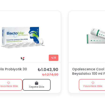
%18
₺1.043,90
is Probiyotik 30
Opalescence Cool 
Beyazlatıcı 100 ml F
₺1.274,90
Macunu
Favorilere Ekle
Favorilere Ekle
Sepete Ekle