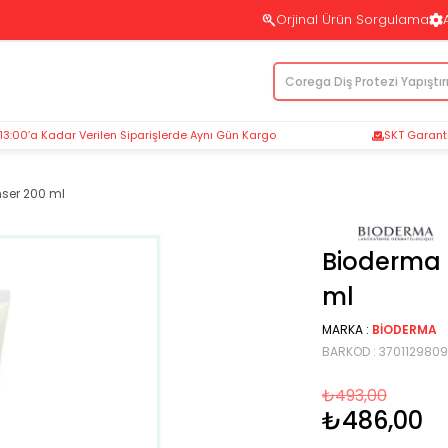
Orjinal Ürün Sorgulama
 13:00’a Kadar Verilen Siparişlerde Aynı Gün Kargo
SKT Garantil
ser 200 ml
Bioderma 
ml
MARKA
:
BIODERMA
BARKOD
:
370112980
₺493,00
₺486,00