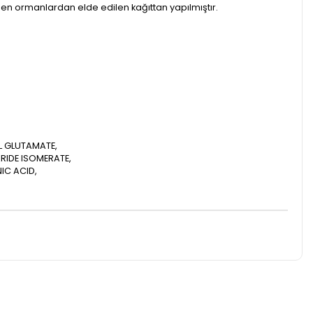
tilen ormanlardan elde edilen kağıttan yapılmıştır.
L GLUTAMATE,
RIDE ISOMERATE,
IC ACID,