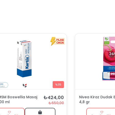
%35
₺424,00
 MSM Boswellia Masaj
Nivea Kiraz Dudak 
100 ml
4,8 gr
₺650,00