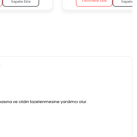
Favorilere Ekle
Sepete Ekle
Sepete E
i
masına ve cildin tazelenmesine yardımcı olur.