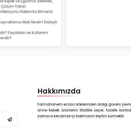
e Kepek ve Egzama: Belirtileri,
e Çözüm Yolları
nfeksiyonu Hakkında Bilmeniz
Topraklama Matı Nedir? Detaylı
ir? Faydaları ve Kullanım
lerdir?
Hakkımızda
Farmahanem eczacı köklerinden aldığı güveni çevrim i
anne-bebek ürünlerini titizlikle seçer, tazelik kon
yalnızca kendinize iyi bakmanın keyfini sürmektir