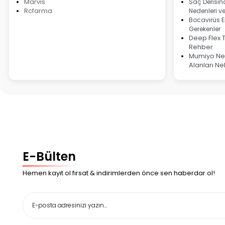
Marvis
Saç Derisind
Rcfarma
Nedenleri v
Bocavirüs E
Gerekenler
Deep Flex 
Rehber
Mumiyo Ned
Alanları Ne
E-Bülten
Hemen kayıt ol fırsat & indirimlerden önce sen haberdar ol!