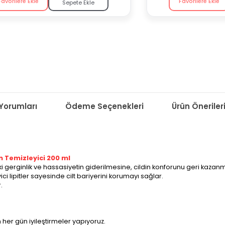
Favorilere Ekle
Favorilere Ekle
Sepete Ekle
Yorumları
Ödeme Seçenekleri
Ürün Öneriler
n Temizleyici 200 ml
ki gerginlik ve hassasiyetin giderilmesine, cildin konforunu geri kazan
ci lipitler sayesinde cilt bariyerini korumayı sağlar.
.
 her gün iyileştirmeler yapıyoruz.