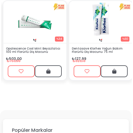
%34
%60
ol Mint Beyazlatıcı
Dentasave Klorhex Yoğun Bakım
Black Berry Bitk
ü Diş Macunu
Florürlü Diş Macunu 75 ml
₺90,99
₺127,99
₺199,90
₺323,13
Popüler Markalar