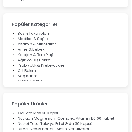
rehberi
Enterogermina Family ile Bağırsak Sağlığınızı Güçlendirin
Cilt Bakımı Aşamaları ve Detaylı Rehber
Saç Derisinde Kepek ve Egzama: Belirtileri, Nedenleri ve
Çözüm Yolları
Popüler Kategoriler
Bocavirüs Enfeksiyonu Hakkında Bilmeniz Gerekenler
Deep Flex Topraklama Matı Nedir? Detaylı Rehber
Besin Takviyeleri
Mumiyo Nedir? Faydaları ve Kullanım Alanları Nelerdir?
Medikal & Sağlık
Vitamin & Mineraller
Anne & Bebek
Kolajen & Balık Yağı
Ağız Ve Diş Bakımı
Probiyotik & Prebiyotikler
Cilt Bakım
Saç Bakım
Cinsel Sağlık
Fırsat Ürünleri
Ateş Ölçerler & Tansiyon Aletleri
Çocuklar için Takviye Gıdalar
Popüler Ürünler
Ocuvite Max 60 Kapsül
Nutraxin Magnesium Complex Vitamin B6 60 Tablet
Nutrof Total Takviye Edici Gıda 30 Kapsül
Direct Nexus Portatif Mesh Nebulizatör