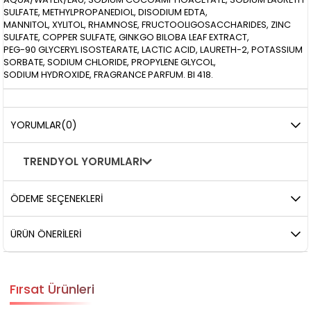
SULFATE, METHYLPROPANEDIOL, DISODIUM EDTA,
MANNITOL, XYLITOL, RHAMNOSE, FRUCTOOLIGOSACCHARIDES, ZINC
SULFATE, COPPER SULFATE, GINKGO BILOBA LEAF EXTRACT,
PEG-90 GLYCERYL ISOSTEARATE, LACTIC ACID, LAURETH-2, POTASSIUM
SORBATE, SODIUM CHLORIDE, PROPYLENE GLYCOL,
SODIUM HYDROXIDE, FRAGRANCE PARFUM. BI 418.
YORUMLAR
(0)
TRENDYOL YORUMLARI
ÖDEME SEÇENEKLERI
ÜRÜN ÖNERILERI
Fırsat Ürünleri