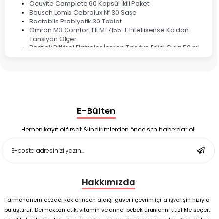
Ocuvite Complete 60 Kapsül İkili Paket
Bausch Lomb Cebrolux Nf 30 Saşe
Bactoblis Probiyotik 30 Tablet
Omron M3 Comfort HEM-7155-E Intellisense Koldan
Tansiyon Ölçer
Bestlak Bitkisel Ekstreler İçeren Takviye Edici Gıda 50 ml
Bruno Baby Nazal Aspiratör Yedek Ucu 10'lu
Corega Super Naneli Diş Protezi Yapıştırıcı Krem 40 gr
Ligone Probiyotik 30 Kapsül
Black Berry Geciktirici Sprey 25 ml
Nutrof Total Takviye Edici Gıda 30 Kapsül
Supradyn Energy Focus 30 Tablet
E-Bülten
Enterogermina Family 5 ml 20 Flakon
Deep Flex Stres Azaltıcı ve Enerji Dengeleyici Topraklama
Matı Set 40x60 cm
Hemen kayıt ol fırsat & indirimlerden önce sen haberdar ol!
Deep Flex Stres Azaltıcı ve Enerji Dengeleyici Topraklama
Matı Set 25x35 cm
Hakkımızda
Farmahanem eczacı köklerinden aldığı güveni çevrim içi alışverişin hızıyla
buluşturur. Dermokozmetik, vitamin ve anne-bebek ürünlerini titizlikle seçer,