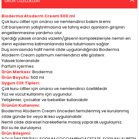
ÜRÜN ÖZELLIKLERI
Bioderma Atoderm Cream 500 ml
Çok kuru ciltler için onarıcı ve nemlendirici bakım kremi.
Cilt bariyerinin yatıştırılmasına ve tahriş edici ajanların girişinin
engellenmesine yardımcı olur.
İçerdiği yüksek oranda vazelin/gliserin kompleksleriyle nemin en
derin epidermis katmanlarında bile tutulmasını sağlar.
Duş sonrasında hafif nemli cilde uygulandığında Bioderma
Atoderm Cream optimum nemlendirici etki gösterir.
Yüksek toleranslıdır.
Parfüm içermez.
Ürün Markası:
Bioderma
Ürün Boyutu:
500 ml
Uygun Cilt Tipleri:
Çok kuru ciltler için onarıcı ve nemlendirici özelliktedir.
Yüz ve vücut kullanımı için uygundur.
Yetişkinler, çocuklar ve bebekler kullanabilir.
Ürünün Kullanımı:
Bioderma Atoderm Cream önceden temizlenmiş ve kurulanmış
cilde günde bir veya iki kez uygulanabilir.
Nemli cilde dairesel hareketlerle masaj yaparak uygulayınız.
Bol su ile durulayınız.
Ürün Bileşimi:
AQUA/WATER/EAU, SODIUM COCOAMPHOACETATE, SODIUM LAURETH