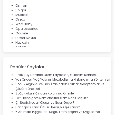
Omron
Solgar
Mustela
Orzax
Wee Baby
Opalescence
Ocuvite
Direct Nexus
Nutraxin
Aptamil
Bepanthol
Bioxcin
Okey
Lansinoh
Popüler Sayfalar
Cebrolux
Dermoskin
Sesu Tüy Sarartıcı Krem Faydaları, Kullanım Rehberi
Marvis
Yaz Öncesi Yağ Yakımı: Metabolizma Hızlandırma Yöntemleri
Rcfarma
Soğuk Algınlığı ve Grip Arasındaki Farklar, Semptomlar ve
Çözüm Önerileri
Soğuk Algınlığından Korunma Önerileri
Cilt Tipine göre Nemlendirici Krem Nasıl Seçilir?
Çil Nedir, Neden Oluşur ve Nasıl Geçer?
Bactigras Yara Örtüsü Nedir, Ne İşe Yarar?
5 Adımda Pişiğe Son! Doğru krem seçimi ve uygulama