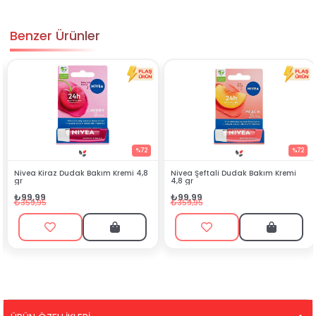
Benzer Ürünler
%72
%72
Kiraz Dudak Bakım Kremi 4,8
Nivea Şeftali Dudak Bakım Kremi
Meditec
4,8 gr
₺394,
9
₺99,99
₺525,0
5
₺359,95