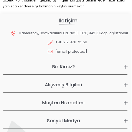
tazelik kontrolünden geçirir, aynı gün kargoya teslim eder. Size kalan
yalnızca kendinize iyi bakmanın keyfini sürmektir
İletişim
Mahmutbey, Devekaldırımı Cd. No:33 B D:C, 34218 Bağcılar/İstanbul
+90 212 970 75 68
[email protected]
Biz Kimiz?
Alışveriş Bilgileri
Müşteri Hizmetleri
Sosyal Medya