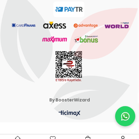
By BoosterWizard