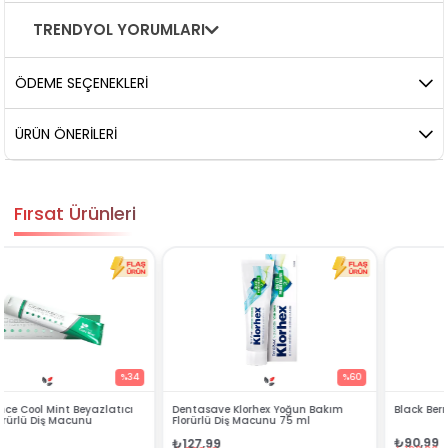
TRENDYOL YORUMLARI
ÖDEME SEÇENEKLERI
ÜRÜN ÖNERILERI
Fırsat Ürünleri
%60
%54
Dentasave Klorhex Yoğun Bakım
Black Berry Bitkisel Sprey 25 ml
Florürlü Diş Macunu 75 ml
₺90,99
₺127,99