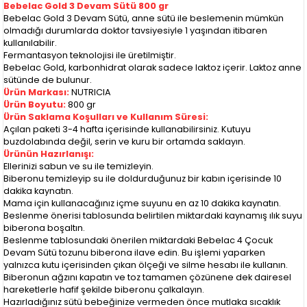
Bebelac Gold 3 Devam Sütü 800 gr
Bebelac Gold 3 Devam Sütü, anne sütü ile beslemenin mümkün
olmadığı durumlarda doktor tavsiyesiyle 1 yaşından itibaren
kullanılabilir.
​Fermantasyon teknolojisi ile üretilmiştir.​
​Bebelac Gold, karbonhidrat olarak sadece laktoz içerir. Laktoz anne
sütünde de bulunur.​
Ürün Markası:
NUTRICIA
Ürün Boyutu:
800 gr
Ürün Saklama Koşulları ve Kullanım Süresi:
Açılan paketi 3-4 hafta içerisinde kullanabilirsiniz. Kutuyu
buzdolabında değil, serin ve kuru bir ortamda saklayın.
Ürünün Hazırlanışı:
Ellerinizi sabun ve su ile temizleyin.
Biberonu temizleyip su ile doldurduğunuz bir kabın içerisinde 10
dakika kaynatın.
Mama için kullanacağınız içme suyunu en az 10 dakika kaynatın.
Beslenme önerisi tablosunda belirtilen miktardaki kaynamış ılık suyu
biberona boşaltın.
Beslenme tablosundaki önerilen miktardaki Bebelac 4 Çocuk
Devam Sütü tozunu biberona ilave edin. Bu işlemi yaparken
yalnızca kutu içerisinden çıkan ölçeği ve silme hesabı ile kullanın.
Biberonun ağzını kapatın ve toz tamamen çözünene dek dairesel
hareketlerle hafif şekilde biberonu çalkalayın.
Hazırladığınız sütü bebeğinize vermeden önce mutlaka sıcaklık