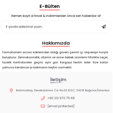
Supradyn Energy Focus 30 Tablet
E-Bülten
Enterogermina Family 5 ml 20 Flakon
Deep Flex Stres Azaltıcı ve Enerji Dengeleyici Topraklama
Matı Set 40x60 cm
Hemen kayıt ol fırsat & indirimlerden önce sen haberdar ol!
Deep Flex Stres Azaltıcı ve Enerji Dengeleyici Topraklama
Matı Set 25x35 cm
Hakkımızda
Farmahanem eczacı köklerinden aldığı güveni çevrim içi alışverişin hızıyla
buluşturur. Dermokozmetik, vitamin ve anne-bebek ürünlerini titizlikle seçer,
tazelik kontrolünden geçirir, aynı gün kargoya teslim eder. Size kalan
yalnızca kendinize iyi bakmanın keyfini sürmektir
İletişim
Mahmutbey, Devekaldırımı Cd. No:33 B D:C, 34218 Bağcılar/İstanbul
+90 212 970 75 68
[email protected]