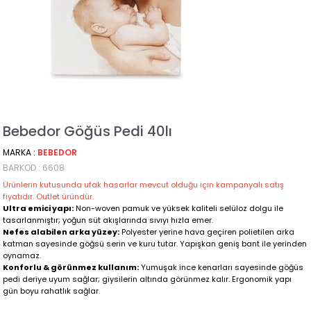
Bebedor Göğüs Pedi 40lı
MARKA
:
BEBEDOR
BARKOD
:
6608
Ürünlerin kutusunda ufak hasarlar mevcut olduğu için kampanyalı satış
fiyatıdır. Outlet üründür.
Ultra emici yapı:
Non-woven pamuk ve yüksek kaliteli selüloz dolgu ile
tasarlanmıştır; yoğun süt akışlarında sıvıyı hızla emer.
Nefes alabilen arka yüzey:
Polyester yerine hava geçiren polietilen arka
katman sayesinde göğsü serin ve kuru tutar. Yapışkan geniş bant ile yerinden
oynamaz.
Konforlu & görünmez kullanım:
Yumuşak ince kenarları sayesinde göğüs
pedi deriye uyum sağlar; giysilerin altında görünmez kalır. Ergonomik yapı
gün boyu rahatlık sağlar.