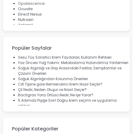
Opalescence
Ocuvite
Direct Nexus
Nutraxin
Aptamil
Bepanthol
Bioxcin
Okey
Lansinoh
Popüler Sayfalar
Cebrolux
Dermoskin
Sesu Tüy Sarartıcı Krem Faydaları, Kullanım Rehberi
Marvis
Yaz Öncesi Yağ Yakımı: Metabolizma Hızlandırma Yöntemleri
Rcfarma
Soğuk Algınlığı ve Grip Arasındaki Farklar, Semptomlar ve
Çözüm Önerileri
Soğuk Algınlığından Korunma Önerileri
Cilt Tipine göre Nemlendirici Krem Nasıl Seçilir?
Çil Nedir, Neden Oluşur ve Nasıl Geçer?
Bactigras Yara Örtüsü Nedir, Ne İşe Yarar?
5 Adımda Pişiğe Son! Doğru krem seçimi ve uygulama
rehberi
Enterogermina Family ile Bağırsak Sağlığınızı Güçlendirin
Cilt Bakımı Aşamaları ve Detaylı Rehber
Saç Derisinde Kepek ve Egzama: Belirtileri, Nedenleri ve
Çözüm Yolları
Popüler Kategoriler
Bocavirüs Enfeksiyonu Hakkında Bilmeniz Gerekenler