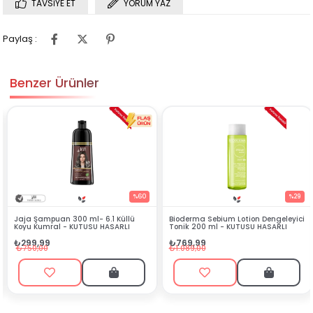
TAVSIYE ET
YORUM YAZ
Paylaş :
Benzer Ürünler
%60
%29
Şampuan 300 ml- 6.1 Küllü
Bioderma Sebium Lotion Dengeleyici
Day2D
 Kumral - KUTUSU HASARLI
Tonik 200 ml - KUTUSU HASARLI
Saşe 
9,99
₺769,99
₺884
,00
₺1.089,00
₺1.99