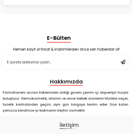
Bruno Baby Nazal Aspiratör Yedek Ucu 10'lu
Corega Super Naneli Diş Protezi Yapıştırıcı Krem 40 gr
Ligone Probiyotik 30 Kapsül
Black Berry Geciktirici Sprey 25 ml
Nutrof Total Takviye Edici Gıda 30 Kapsül
Supradyn Energy Focus 30 Tablet
E-Bülten
Enterogermina Family 5 ml 20 Flakon
Deep Flex Stres Azaltıcı ve Enerji Dengeleyici Topraklama
Matı Set 40x60 cm
Hemen kayıt ol fırsat & indirimlerden önce sen haberdar ol!
Deep Flex Stres Azaltıcı ve Enerji Dengeleyici Topraklama
Matı Set 25x35 cm
Hakkımızda
Farmahanem eczacı köklerinden aldığı güveni çevrim içi alışverişin hızıyla
buluşturur. Dermokozmetik, vitamin ve anne-bebek ürünlerini titizlikle seçer,
tazelik kontrolünden geçirir, aynı gün kargoya teslim eder. Size kalan
yalnızca kendinize iyi bakmanın keyfini sürmektir
İletişim