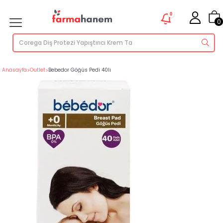
0
0
Anasayfa
>
Outlet
>
Bebedor Göğüs Pedi 40lı