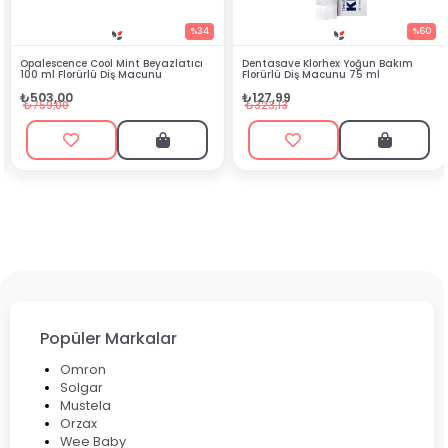
%34
%60
ol Mint Beyazlatıcı
Dentasave Klorhex Yoğun Bakım
Black Berry Bitk
ü Diş Macunu
Florürlü Diş Macunu 75 ml
₺90,99
₺127,99
₺199,90
₺323,13
Popüler Markalar
Omron
Solgar
Mustela
Orzax
Wee Baby