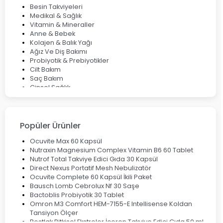
Deep Flex Topraklama Matı Nedir? Detaylı Rehber
Besin Takviyeleri
Mumiyo Nedir? Faydaları ve Kullanım Alanları Nelerdir?
Medikal & Sağlık
Vitamin & Mineraller
Anne & Bebek
Kolajen & Balık Yağı
Ağız Ve Diş Bakımı
Probiyotik & Prebiyotikler
Cilt Bakım
Saç Bakım
Cinsel Sağlık
Fırsat Ürünleri
Ateş Ölçerler & Tansiyon Aletleri
Çocuklar için Takviye Gıdalar
Popüler Ürünler
Ocuvite Max 60 Kapsül
Nutraxin Magnesium Complex Vitamin B6 60 Tablet
Nutrof Total Takviye Edici Gıda 30 Kapsül
Direct Nexus Portatif Mesh Nebulizatör
Ocuvite Complete 60 Kapsül İkili Paket
Bausch Lomb Cebrolux Nf 30 Saşe
Bactoblis Probiyotik 30 Tablet
Omron M3 Comfort HEM-7155-E Intellisense Koldan
Tansiyon Ölçer
Bestlak Bitkisel Ekstreler İçeren Takviye Edici Gıda 50 ml