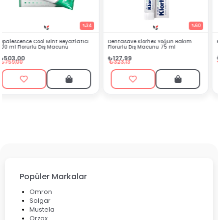
4
%60
%54
Dentasave Klorhex Yoğun Bakım
Black Berry Bitkisel Sprey 25 ml
Florürlü Diş Macunu 75 ml
₺90,99
₺127,99
₺199,90
₺323,13
Popüler Markalar
Omron
Solgar
Mustela
Orzax