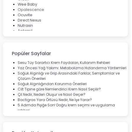
Wee Baby
Opalescence
Ocuvite
Direct Nexus
Nutraxin
Aptamil
Bepanthol
Bioxcin
Okey
Lansinoh
Popüler Sayfalar
Cebrolux
Dermoskin
Sesu Tüy Sarartıcı Krem Faydaları, Kullanım Rehberi
Marvis
Yaz Öncesi Yağ Yakımı: Metabolizma Hızlandırma Yöntemleri
Rcfarma
Soğuk Algınlığı ve Grip Arasındaki Farklar, Semptomlar ve
Çözüm Önerileri
Soğuk Algınlığından Korunma Önerileri
Cilt Tipine göre Nemlendirici Krem Nasıl Seçilir?
Çil Nedir, Neden Oluşur ve Nasıl Geçer?
Bactigras Yara Örtüsü Nedir, Ne İşe Yarar?
5 Adımda Pişiğe Son! Doğru krem seçimi ve uygulama
rehberi
Enterogermina Family ile Bağırsak Sağlığınızı Güçlendirin
Cilt Bakımı Aşamaları ve Detaylı Rehber
Saç Derisinde Kepek ve Egzama: Belirtileri, Nedenleri ve
Çözüm Yolları