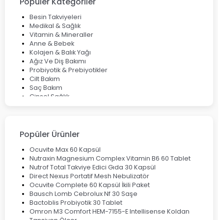
Popüler Kategoriler
Bocavirüs Enfeksiyonu Hakkında Bilmeniz Gerekenler
Deep Flex Topraklama Matı Nedir? Detaylı Rehber
Besin Takviyeleri
Mumiyo Nedir? Faydaları ve Kullanım Alanları Nelerdir?
Medikal & Sağlık
Vitamin & Mineraller
Anne & Bebek
Kolajen & Balık Yağı
Ağız Ve Diş Bakımı
Probiyotik & Prebiyotikler
Cilt Bakım
Saç Bakım
Cinsel Sağlık
Fırsat Ürünleri
Ateş Ölçerler & Tansiyon Aletleri
Çocuklar için Takviye Gıdalar
Popüler Ürünler
Ocuvite Max 60 Kapsül
Nutraxin Magnesium Complex Vitamin B6 60 Tablet
Nutrof Total Takviye Edici Gıda 30 Kapsül
Direct Nexus Portatif Mesh Nebulizatör
Ocuvite Complete 60 Kapsül İkili Paket
Bausch Lomb Cebrolux Nf 30 Saşe
Bactoblis Probiyotik 30 Tablet
Omron M3 Comfort HEM-7155-E Intellisense Koldan