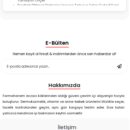
Tansiyon Ölçer
Bestlak Bitkisel Ekstreler İçeren Takviye Edici Gıda 50 ml
Bruno Baby Nazal Aspiratör Yedek Ucu 10'lu
Corega Super Naneli Diş Protezi Yapıştırıcı Krem 40 gr
Ligone Probiyotik 30 Kapsül
Black Berry Geciktirici Sprey 25 ml
Nutrof Total Takviye Edici Gıda 30 Kapsül
Supradyn Energy Focus 30 Tablet
E-Bülten
Enterogermina Family 5 ml 20 Flakon
Deep Flex Stres Azaltıcı ve Enerji Dengeleyici Topraklama
Matı Set 40x60 cm
Hemen kayıt ol fırsat & indirimlerden önce sen haberdar ol!
Deep Flex Stres Azaltıcı ve Enerji Dengeleyici Topraklama
Matı Set 25x35 cm
Hakkımızda
Farmahanem eczacı köklerinden aldığı güveni çevrim içi alışverişin hızıyla
buluşturur. Dermokozmetik, vitamin ve anne-bebek ürünlerini titizlikle seçer,
tazelik kontrolünden geçirir, aynı gün kargoya teslim eder. Size kalan
yalnızca kendinize iyi bakmanın keyfini sürmektir
İletişim