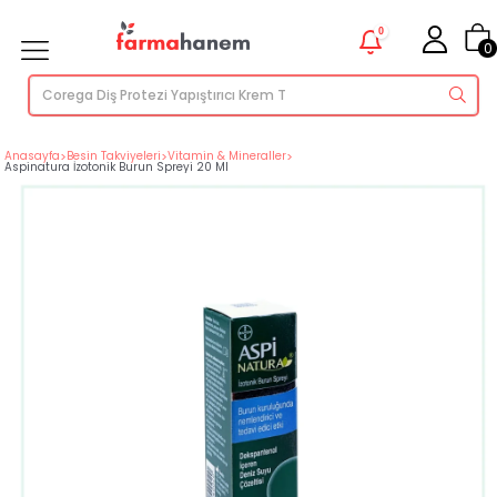
0
0
Anasayfa
>
Besin Takviyeleri
>
Vitamin & Mineraller
>
Aspinatura İzotonik Burun Spreyi 20 Ml