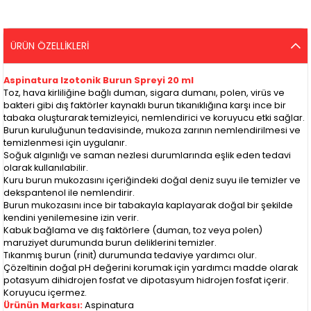
ÜRÜN ÖZELLIKLERI
Aspinatura Izotonik Burun Spreyi 20 ml
Toz, hava kirliliğine bağlı duman, sigara dumanı, polen, virüs ve
bakteri gibi dış faktörler kaynaklı burun tıkanıklığına karşı ince bir
tabaka oluşturarak temizleyici, nemlendirici ve koruyucu etki sağlar.
Burun kuruluğunun tedavisinde, mukoza zarının nemlendirilmesi ve
temizlenmesi için uygulanır.
Soğuk algınlığı ve saman nezlesi durumlarında eşlik eden tedavi
olarak kullanılabilir.
Kuru burun mukozasını içeriğindeki doğal deniz suyu ile temizler ve
dekspantenol ile nemlendirir.
Burun mukozasını ince bir tabakayla kaplayarak doğal bir şekilde
kendini yenilemesine izin verir.
Kabuk bağlama ve dış faktörlere (duman, toz veya polen)
maruziyet durumunda burun deliklerini temizler.
Tıkanmış burun (rinit) durumunda tedaviye yardımcı olur.
Çözeltinin doğal pH değerini korumak için yardımcı madde olarak
potasyum dihidrojen fosfat ve dipotasyum hidrojen fosfat içerir.
Koruyucu içermez.
Ürünün Markası:
Aspinatura