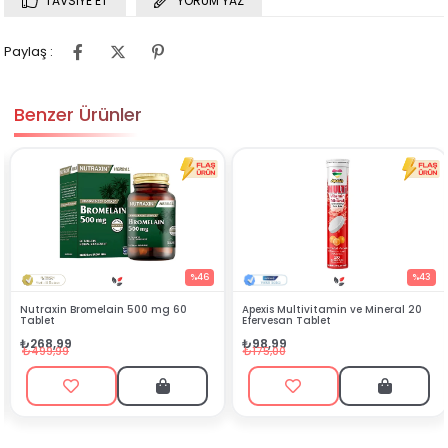
TAVSIYE ET
YORUM YAZ
Paylaş :
Benzer Ürünler
%46
%43
Apexis Multivitamin ve Mineral 20
Silenzio Sprey 30 ml
Efervesan Tablet
₺144,90
₺98,99
₺449,00
₺175,00