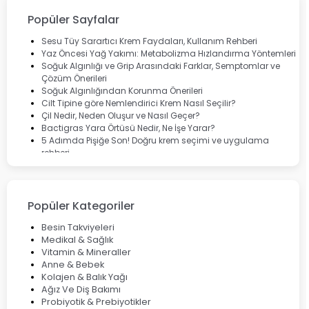
Okey
Lansinoh
Popüler Sayfalar
Cebrolux
Dermoskin
Sesu Tüy Sarartıcı Krem Faydaları, Kullanım Rehberi
Marvis
Yaz Öncesi Yağ Yakımı: Metabolizma Hızlandırma Yöntemleri
Rcfarma
Soğuk Algınlığı ve Grip Arasındaki Farklar, Semptomlar ve
Çözüm Önerileri
Soğuk Algınlığından Korunma Önerileri
Cilt Tipine göre Nemlendirici Krem Nasıl Seçilir?
Çil Nedir, Neden Oluşur ve Nasıl Geçer?
Bactigras Yara Örtüsü Nedir, Ne İşe Yarar?
5 Adımda Pişiğe Son! Doğru krem seçimi ve uygulama
rehberi
Enterogermina Family ile Bağırsak Sağlığınızı Güçlendirin
Cilt Bakımı Aşamaları ve Detaylı Rehber
Saç Derisinde Kepek ve Egzama: Belirtileri, Nedenleri ve
Çözüm Yolları
Popüler Kategoriler
Bocavirüs Enfeksiyonu Hakkında Bilmeniz Gerekenler
Deep Flex Topraklama Matı Nedir? Detaylı Rehber
Besin Takviyeleri
Mumiyo Nedir? Faydaları ve Kullanım Alanları Nelerdir?
Medikal & Sağlık
Vitamin & Mineraller
Anne & Bebek
Kolajen & Balık Yağı
Ağız Ve Diş Bakımı
Probiyotik & Prebiyotikler