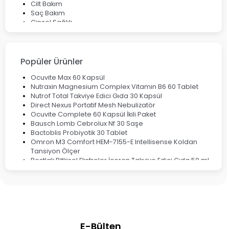
Cilt Bakım
Saç Bakım
Cinsel Sağlık
Fırsat Ürünleri
Ateş Ölçerler & Tansiyon Aletleri
Çocuklar için Takviye Gıdalar
Popüler Ürünler
Ocuvite Max 60 Kapsül
Nutraxin Magnesium Complex Vitamin B6 60 Tablet
Nutrof Total Takviye Edici Gıda 30 Kapsül
Direct Nexus Portatif Mesh Nebulizatör
Ocuvite Complete 60 Kapsül İkili Paket
Bausch Lomb Cebrolux Nf 30 Saşe
Bactoblis Probiyotik 30 Tablet
Omron M3 Comfort HEM-7155-E Intellisense Koldan
Tansiyon Ölçer
Bestlak Bitkisel Ekstreler İçeren Takviye Edici Gıda 50 ml
Bruno Baby Nazal Aspiratör Yedek Ucu 10'lu
Corega Super Naneli Diş Protezi Yapıştırıcı Krem 40 gr
Ligone Probiyotik 30 Kapsül
Black Berry Geciktirici Sprey 25 ml
Nutrof Total Takviye Edici Gıda 30 Kapsül
Supradyn Energy Focus 30 Tablet
E-Bülten
Enterogermina Family 5 ml 20 Flakon