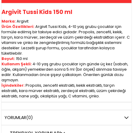
Argivit Tussi Kids 150 ml
Marka:
Argivit
Ürün Özellikleri:
Argivit Tussi Kids, 4-10 yaş grubu çocuklar için
formüle edilmiş bir takviye edici gıdadır. Propolis, zencefil, kekik,
tarçın, kara mürver, zerdeçal ve üzüm çekirdeği ekstraktları içerir. C
vitamini ve çinko ile zenginleştirilmiş formülü bağışıklık sistemini
destekler. Lezzetli şurup formu, çocuklar tarafından kolayca
tüketilebilir.
Boyut:
150 ml
Kullanım Şekli:
4-10 yaş grubu çocuklar için günde üç kez (sabah,
öğle, akşam) yemeklerden sonra 5 ml (bir ölçek) alınması tavsiye
edilir. Kullanmadan önce şişeyi çalkalayın. Önerilen günlük dozu
aşmayın.
İçindekiler:
Propolis, zencefil ekstraktı, kekik ekstraktı, tarçın
ekstraktı, kara mürver ekstraktı, zerdeçal ekstraktı, üzüm çekirdeği
ekstraktı, nane yağı, okaliptüs yağı, C vitamini, çinko.
YORUMLAR
(0)