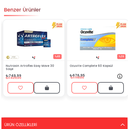
Benzer Ürünler
%48
%39
n Artroflex Easy Move 30
Ocuvite Complete 60 Kapsül
NBT Life
₺676,95
₺1.088
99
₺1.118,00
₺1.449
,99
ÜRÜN ÖZELLIKLERI