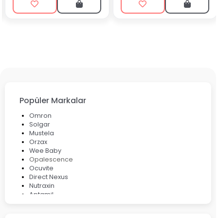
Popüler Markalar
Omron
Solgar
Mustela
Orzax
Wee Baby
Opalescence
Ocuvite
Direct Nexus
Nutraxin
Aptamil
Bepanthol
Bioxcin