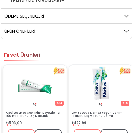
TRENDYOL YORUMLARI
ÖDEME SEÇENEKLERI
ÜRÜN ÖNERILERI
Fırsat Ürünleri
%34
%60
nt Beyazlatıcı
Dentasave Klorhex Yoğun Bakım
Black Berry Bitkisel 
 Macunu
Florürlü Diş Macunu 75 ml
₺90,99
₺127,99
₺199,90
₺323,13