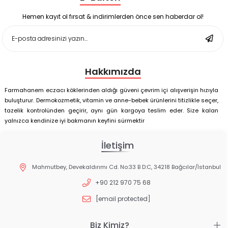
Deep Flex Stres Azaltıcı ve Enerji Dengeleyici Topraklama
Matı Set 40x60 cm
Hemen kayıt ol fırsat & indirimlerden önce sen haberdar ol!
Deep Flex Stres Azaltıcı ve Enerji Dengeleyici Topraklama
Matı Set 25x35 cm
Hakkımızda
Farmahanem eczacı köklerinden aldığı güveni çevrim içi alışverişin hızıyla
buluşturur. Dermokozmetik, vitamin ve anne-bebek ürünlerini titizlikle seçer,
tazelik kontrolünden geçirir, aynı gün kargoya teslim eder. Size kalan
yalnızca kendinize iyi bakmanın keyfini sürmektir
İletişim
Mahmutbey, Devekaldırımı Cd. No:33 B D:C, 34218 Bağcılar/İstanbul
+90 212 970 75 68
[email protected]
Biz Kimiz?