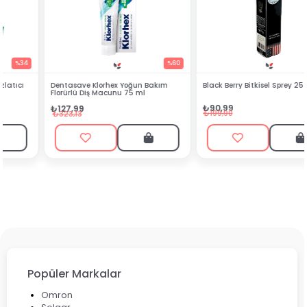
%60
%54
Dentasave Klorhex Yoğun Bakım
Black Berry Bitkisel Sprey 25 ml
Florürlü Diş Macunu 75 ml
₺90,99
₺127,99
₺199,90
₺323,13
Popüler Markalar
Omron