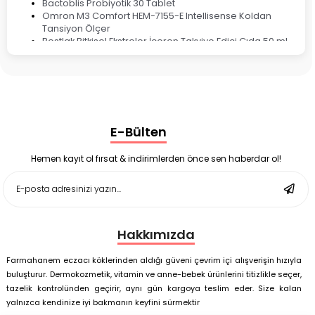
Bactoblis Probiyotik 30 Tablet
Omron M3 Comfort HEM-7155-E Intellisense Koldan
Tansiyon Ölçer
Bestlak Bitkisel Ekstreler İçeren Takviye Edici Gıda 50 ml
Bruno Baby Nazal Aspiratör Yedek Ucu 10'lu
Corega Super Naneli Diş Protezi Yapıştırıcı Krem 40 gr
Ligone Probiyotik 30 Kapsül
Black Berry Geciktirici Sprey 25 ml
Nutrof Total Takviye Edici Gıda 30 Kapsül
Supradyn Energy Focus 30 Tablet
E-Bülten
Enterogermina Family 5 ml 20 Flakon
Deep Flex Stres Azaltıcı ve Enerji Dengeleyici Topraklama
Matı Set 40x60 cm
Hemen kayıt ol fırsat & indirimlerden önce sen haberdar ol!
Deep Flex Stres Azaltıcı ve Enerji Dengeleyici Topraklama
Matı Set 25x35 cm
Hakkımızda
Farmahanem eczacı köklerinden aldığı güveni çevrim içi alışverişin hızıyla
buluşturur. Dermokozmetik, vitamin ve anne-bebek ürünlerini titizlikle seçer,
tazelik kontrolünden geçirir, aynı gün kargoya teslim eder. Size kalan
yalnızca kendinize iyi bakmanın keyfini sürmektir