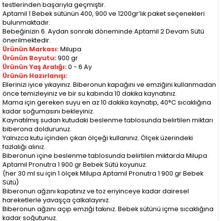
testlerinden başarıyla geçmiştir.
Aptamil 1 Bebek sütünün 400, 900 ve 1200gr’lık paket seçenekleri
bulunmaktadır.
Bebeğinizin 6. Aydan sonraki döneminde Aptamil 2 Devam Sütü
önerilmektedir.
Ürünün Markası:
Milupa
Ürünün Boyutu:
900 gr
Ürünün Yaş Aralığı:
0 - 6 Ay
Ürünün Hazırlanışı:
Ellerinizi iyice yıkayınız. Biberonun kapağını ve emziğini kullanmadan
önce temizleyiniz ve bir su kabında 10 dakika kaynatınız.
Mama için gereken suyu en az 10 dakika kaynatıp, 40°C sıcaklığına
kadar soğumasını bekleyiniz.
Kaynatılmış sudan kutudaki beslenme tablosunda belirtilen miktarı
biberona doldurunuz.
Yalnızca kutu içinden çıkan ölçeği kullanınız. Ölçek üzerindeki
fazlalığı alınız.
Biberonun içine beslenme tablosunda belirtilen miktarda Milupa
Aptamil Pronutra 1 900 gr Bebek Sütü koyunuz.
(her 30 ml su için 1 ölçek Milupa Aptamil Pronutra 1 900 gr Bebek
Sütü)
Biberonun ağzını kapatınız ve toz eriyinceye kadar dairesel
hareketlerle yavaşça çalkalayınız.
Biberonun ağzını açıp emziği takınız. Bebek sütünü içme sıcaklığına
kadar soğutunuz.