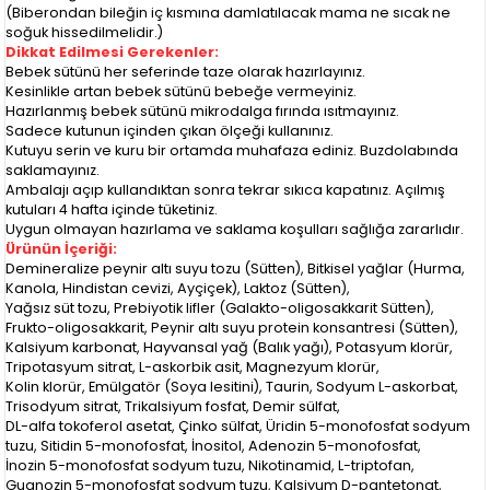
(Biberondan bileğin iç kısmına damlatılacak mama ne sıcak ne
soğuk hissedilmelidir.)
Dikkat Edilmesi Gerekenler:
Bebek sütünü her seferinde taze olarak hazırlayınız.
Kesinlikle artan bebek sütünü bebeğe vermeyiniz.
Hazırlanmış bebek sütünü mikrodalga fırında ısıtmayınız.
Sadece kutunun içinden çıkan ölçeği kullanınız.
Kutuyu serin ve kuru bir ortamda muhafaza ediniz. Buzdolabında
saklamayınız.
Ambalajı açıp kullandıktan sonra tekrar sıkıca kapatınız. Açılmış
kutuları 4 hafta içinde tüketiniz.
Uygun olmayan hazırlama ve saklama koşulları sağlığa zararlıdır.
Ürünün İçeriği:
Demineralize peynir altı suyu tozu (Sütten), Bitkisel yağlar (Hurma,
Kanola, Hindistan cevizi, Ayçiçek), Laktoz (Sütten),
Yağsız süt tozu, Prebiyotik lifler (Galakto-oligosakkarit Sütten),
Frukto-oligosakkarit, Peynir altı suyu protein konsantresi (Sütten),
Kalsiyum karbonat, Hayvansal yağ (Balık yağı), Potasyum klorür,
Tripotasyum sitrat, L-askorbik asit, Magnezyum klorür,
Kolin klorür, Emülgatör (Soya lesitini), Taurin, Sodyum L-askorbat,
Trisodyum sitrat, Trikalsiyum fosfat, Demir sülfat,
DL-alfa tokoferol asetat, Çinko sülfat, Üridin 5-monofosfat sodyum
tuzu, Sitidin 5-monofosfat, İnositol, Adenozin 5-monofosfat,
İnozin 5-monofosfat sodyum tuzu, Nikotinamid, L-triptofan,
Guanozin 5-monofosfat sodyum tuzu, Kalsiyum D-pantetonat,