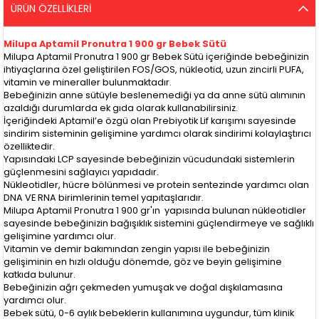
ÜRÜN ÖZELLIKLERI
Milupa Aptamil Pronutra 1 900 gr Bebek Sütü
Milupa Aptamil Pronutra 1 900 gr Bebek Sütü içeriğinde bebeğinizin
ihtiyaçlarına özel geliştirilen FOS/GOS, nükleotid, uzun zincirli PUFA,
vitamin ve mineraller bulunmaktadır.
Bebeğinizin anne sütüyle beslenemediği ya da anne sütü alımının
azaldığı durumlarda ek gıda olarak kullanabilirsiniz.
İçeriğindeki Aptamil’e özgü olan Prebiyotik Lif karışımı sayesinde
sindirim sisteminin gelişimine yardımcı olarak sindirimi kolaylaştırıcı
özelliktedir.
Yapısındaki LCP sayesinde bebeğinizin vücudundaki sistemlerin
güçlenmesini sağlayıcı yapıdadır.
Nükleotidler, hücre bölünmesi ve protein sentezinde yardımcı olan
DNA VE RNA birimlerinin temel yapıtaşlarıdır.
Milupa Aptamil Pronutra 1 900 gr'ın yapısında bulunan nükleotidler
sayesinde bebeğinizin bağışıklık sistemini güçlendirmeye ve sağlıklı
gelişimine yardımcı olur.
Vitamin ve demir bakımından zengin yapısı ile bebeğinizin
gelişiminin en hızlı olduğu dönemde, göz ve beyin gelişimine
katkıda bulunur.
Bebeğinizin ağrı çekmeden yumuşak ve doğal dışkılamasına
yardımcı olur.
Bebek sütü, 0-6 aylık bebeklerin kullanımına uygundur, tüm klinik