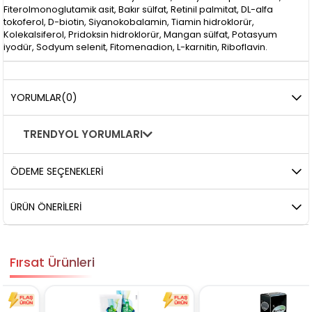
Fiterolmonoglutamik asit, Bakır sülfat, Retinil palmitat, DL-alfa
tokoferol, D-biotin, Siyanokobalamin, Tiamin hidroklorür,
Kolekalsiferol, Pridoksin hidroklorür, Mangan sülfat, Potasyum
iyodür, Sodyum selenit, Fitomenadion, L-karnitin, Riboflavin.
YORUMLAR
(0)
TRENDYOL YORUMLARI
ÖDEME SEÇENEKLERI
ÜRÜN ÖNERILERI
Fırsat Ürünleri