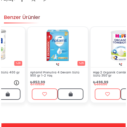
Benzer Ürünler
%25
%19
Aptamil Pronutra 4 Devam Sütü
Hipp 2 Organik Combiotik Devam
900 gr 1-2 Yaş
Sütü 350 gr
₺853,99
₺496,99
₺1.139,90
₺609,90