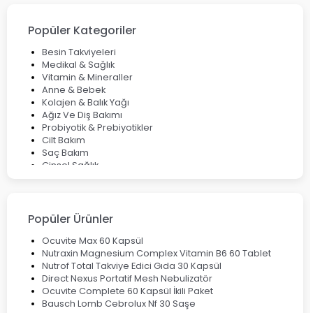
Cilt Bakımı Aşamaları ve Detaylı Rehber
Saç Derisinde Kepek ve Egzama: Belirtileri, Nedenleri ve
Çözüm Yolları
Popüler Kategoriler
Bocavirüs Enfeksiyonu Hakkında Bilmeniz Gerekenler
Deep Flex Topraklama Matı Nedir? Detaylı Rehber
Besin Takviyeleri
Mumiyo Nedir? Faydaları ve Kullanım Alanları Nelerdir?
Medikal & Sağlık
Vitamin & Mineraller
Anne & Bebek
Kolajen & Balık Yağı
Ağız Ve Diş Bakımı
Probiyotik & Prebiyotikler
Cilt Bakım
Saç Bakım
Cinsel Sağlık
Fırsat Ürünleri
Ateş Ölçerler & Tansiyon Aletleri
Çocuklar için Takviye Gıdalar
Popüler Ürünler
Ocuvite Max 60 Kapsül
Nutraxin Magnesium Complex Vitamin B6 60 Tablet
Nutrof Total Takviye Edici Gıda 30 Kapsül
Direct Nexus Portatif Mesh Nebulizatör
Ocuvite Complete 60 Kapsül İkili Paket
Bausch Lomb Cebrolux Nf 30 Saşe