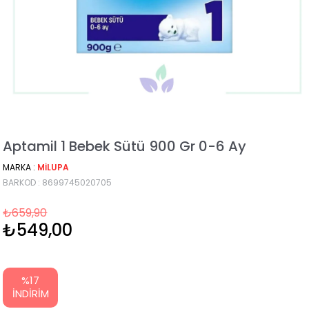
Aptamil 1 Bebek Sütü 900 Gr 0-6 Ay
MARKA
:
MILUPA
BARKOD
:
8699745020705
₺659,90
₺549,00
%
17
İNDIRIM