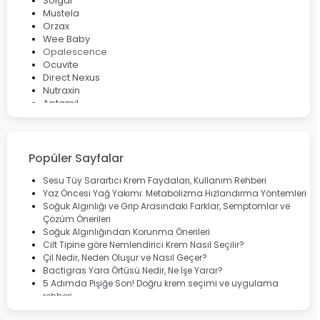
Solgar
Mustela
Orzax
Wee Baby
Opalescence
Ocuvite
Direct Nexus
Nutraxin
Aptamil
Bepanthol
Bioxcin
Okey
Lansinoh
Popüler Sayfalar
Cebrolux
Dermoskin
Sesu Tüy Sarartıcı Krem Faydaları, Kullanım Rehberi
Marvis
Yaz Öncesi Yağ Yakımı: Metabolizma Hızlandırma Yöntemleri
Rcfarma
Soğuk Algınlığı ve Grip Arasındaki Farklar, Semptomlar ve
Çözüm Önerileri
Soğuk Algınlığından Korunma Önerileri
Cilt Tipine göre Nemlendirici Krem Nasıl Seçilir?
Çil Nedir, Neden Oluşur ve Nasıl Geçer?
Bactigras Yara Örtüsü Nedir, Ne İşe Yarar?
5 Adımda Pişiğe Son! Doğru krem seçimi ve uygulama
rehberi
Enterogermina Family ile Bağırsak Sağlığınızı Güçlendirin