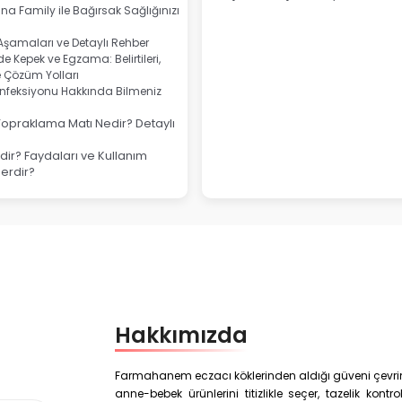
na Family ile Bağırsak Sağlığınızı
 Aşamaları ve Detaylı Rehber
e Kepek ve Egzama: Belirtileri,
e Çözüm Yolları
nfeksiyonu Hakkında Bilmeniz
Topraklama Matı Nedir? Detaylı
ir? Faydaları ve Kullanım
lerdir?
Hakkımızda
Farmahanem eczacı köklerinden aldığı güveni çevrim i
anne-bebek ürünlerini titizlikle seçer, tazelik kon