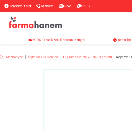
Hakkımızda
İletişim
Blog
S.S.S.
2000 TL ve Üzeri Ücretsiz Kargo
Hafta İçi
Anasayfa
Ağız Ve Diş Bakımı
Diş Macunları & Diş Fırçaları
Agarta D