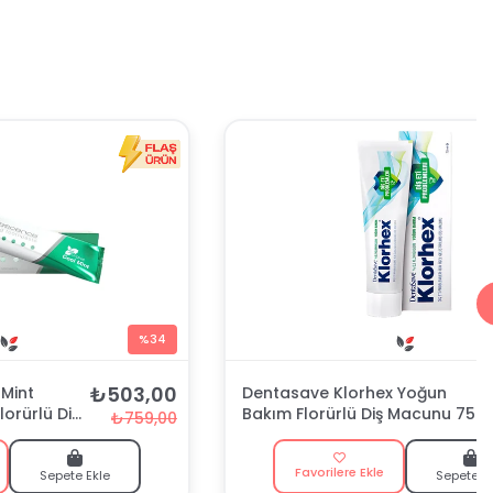
%34
₺503,00
Mint
Dentasave Klorhex Yoğun
lorürlü Diş
Bakım Florürlü Diş Macunu 75
₺759,00
ml
Favorilere Ekle
Sepete Ekle
Sepete E