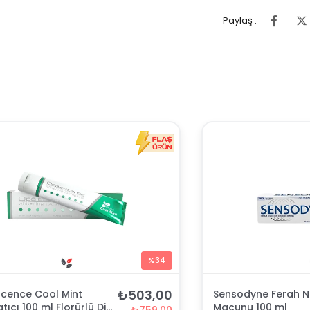
Paylaş :
%34
₺503,00
cence Cool Mint
Sensodyne Ferah N
tıcı 100 ml Florürlü Diş
Macunu 100 ml
₺759,00