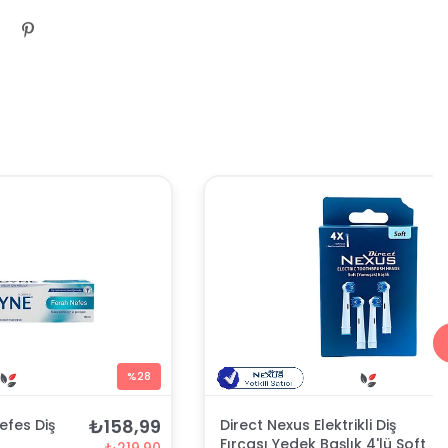
%28
₺158,99
efes Diş
Direct Nexus Elektrikli Diş
Fırçası Yedek Başlık 4'lü Soft
₺219,90