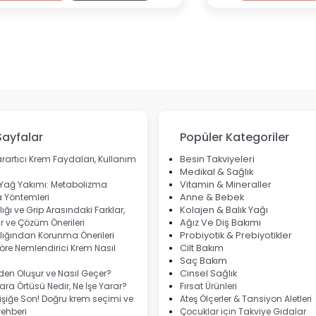
Sayfalar
Popüler Kategoriler
rartıcı Krem Faydaları, Kullanım
Besin Takviyeleri
Medikal & Sağlık
 Yağ Yakımı: Metabolizma
Vitamin & Mineraller
 Yöntemleri
Anne & Bebek
ığı ve Grip Arasındaki Farklar,
Kolajen & Balık Yağı
 ve Çözüm Önerileri
Ağız Ve Diş Bakımı
lığından Korunma Önerileri
Probiyotik & Prebiyotikler
göre Nemlendirici Krem Nasıl
Cilt Bakım
Saç Bakım
eden Oluşur ve Nasıl Geçer?
Cinsel Sağlık
ra Örtüsü Nedir, Ne İşe Yarar?
Fırsat Ürünleri
şiğe Son! Doğru krem seçimi ve
Ateş Ölçerler & Tansiyon Aletleri
ehberi
Çocuklar için Takviye Gıdalar