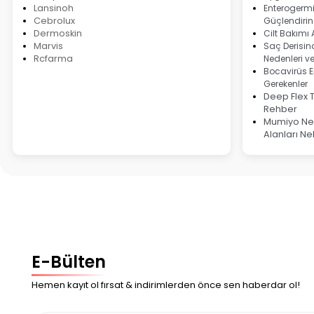
Lansinoh
Enterogermi
Cebrolux
Güçlendirin
Dermoskin
Cilt Bakımı
Marvis
Saç Derisind
Rcfarma
Nedenleri v
Bocavirüs E
Gerekenler
Deep Flex 
Rehber
Mumiyo Ned
Alanları Ne
E-Bülten
Hemen kayıt ol fırsat & indirimlerden önce sen haberdar ol!