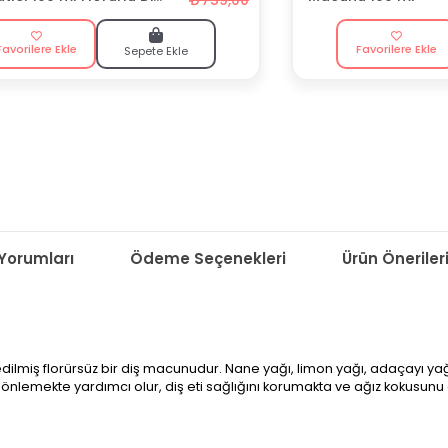
u
Favorilere Ekle
Favorilere Ekle
Sepete Ekle
Yorumları
Ödeme Seçenekleri
Ürün Öneriler
lmiş florürsüz bir diş macunudur. Nane yağı, limon yağı, adaçayı yağı, 
i önlemekte yardımcı olur, diş eti sağlığını korumakta ve ağız kokusun