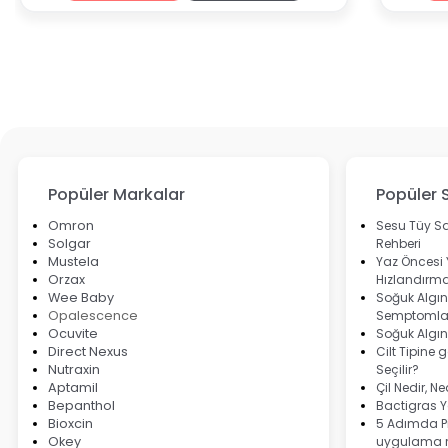
Popüler Markalar
Popüler 
Omron
Sesu Tüy Sa
Solgar
Rehberi
Mustela
Yaz Öncesi
Orzax
Hızlandırma
Wee Baby
Soğuk Algınl
Opalescence
Semptomlar
Ocuvite
Soğuk Algın
Direct Nexus
Cilt Tipine 
Nutraxin
Seçilir?
Aptamil
Çil Nedir, N
Bepanthol
Bactigras Ya
Bioxcin
5 Adımda Pi
Okey
uygulama r