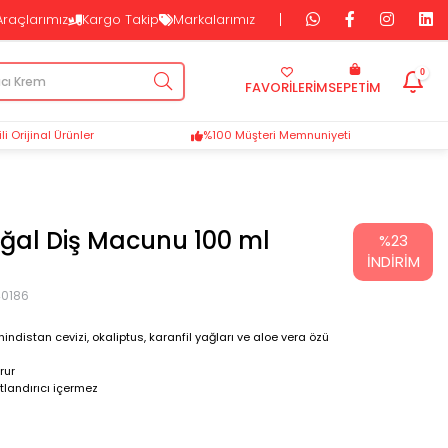
Araçlarımız
Kargo Takip
Markalarımız
0
FAVORİLERİM
SEPETIM
i Orijinal Ürünler
%100 Müşteri Memnuniyeti
ğal Diş Macunu 100 ml
%
23
İNDIRIM
0186
indistan cevizi, okaliptus, karanfil yağları ve aloe vera özü
rur
tlandırıcı içermez