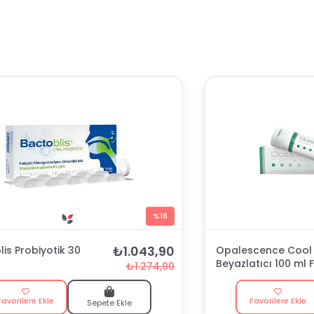
%18
₺1.043,90
is Probiyotik 30
Opalescence Cool 
Beyazlatıcı 100 ml F
₺1.274,90
Macunu
Favorilere Ekle
Favorilere Ekle
Sepete Ekle