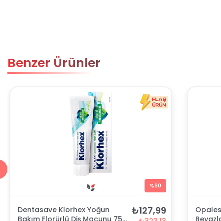
Benzer Ürünler
%60
₺127,99
Dentasave Klorhex Yoğun
Opales
Bakım Florürlü Diş Macunu 75
Beyazla
₺323,13