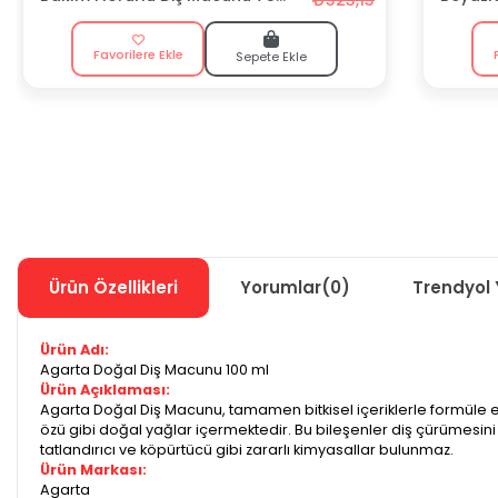
ml
Macun
Favorilere Ekle
Sepete Ekle
Ürün Özellikleri
Yorumlar
(0)
Trendyol 
Ürün Adı:
Agarta Doğal Diş Macunu 100 ml
Ürün Açıklaması:
Agarta Doğal Diş Macunu, tamamen bitkisel içeriklerle formüle edi
özü gibi doğal yağlar içermektedir. Bu bileşenler diş çürümesin
tatlandırıcı ve köpürtücü gibi zararlı kimyasallar bulunmaz.
Ürün Markası:
Agarta