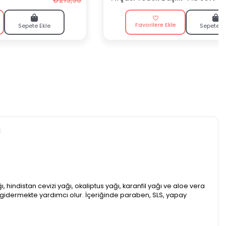
Favorilere Ekle
Sepete Ekle
Sepete E
i
hindistan cevizi yağı, okaliptus yağı, karanfil yağı ve aloe vera
u gidermekte yardımcı olur. İçeriğinde paraben, SLS, yapay