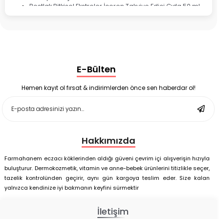
Bestlak Bitkisel Ekstreler İçeren Takviye Edici Gıda 50 ml
Bruno Baby Nazal Aspiratör Yedek Ucu 10'lu
Corega Super Naneli Diş Protezi Yapıştırıcı Krem 40 gr
Ligone Probiyotik 30 Kapsül
Black Berry Geciktirici Sprey 25 ml
Nutrof Total Takviye Edici Gıda 30 Kapsül
Supradyn Energy Focus 30 Tablet
E-Bülten
Enterogermina Family 5 ml 20 Flakon
Deep Flex Stres Azaltıcı ve Enerji Dengeleyici Topraklama
Matı Set 40x60 cm
Hemen kayıt ol fırsat & indirimlerden önce sen haberdar ol!
Deep Flex Stres Azaltıcı ve Enerji Dengeleyici Topraklama
Matı Set 25x35 cm
Hakkımızda
Farmahanem eczacı köklerinden aldığı güveni çevrim içi alışverişin hızıyla
buluşturur. Dermokozmetik, vitamin ve anne-bebek ürünlerini titizlikle seçer,
tazelik kontrolünden geçirir, aynı gün kargoya teslim eder. Size kalan
yalnızca kendinize iyi bakmanın keyfini sürmektir
İletişim