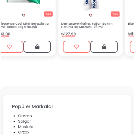
%60
%54
Dentasave Klorhex Yoğun Bakım
Black Berry Bitkisel Sprey 25 ml
Florürlü Diş Macunu 75 ml
₺90,99
₺127,99
₺199,90
₺323,13
Popüler Markalar
Omron
Solgar
Mustela
Orzax