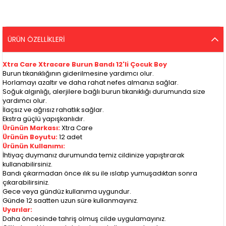
ÜRÜN ÖZELLIKLERI
Xtra Care Xtracare Burun Bandı 12'li Çocuk Boy
Burun tıkanıklığının giderilmesine yardımcı olur.
Horlamayı azaltır ve daha rahat nefes almanızı sağlar.
Soğuk algınlığı, alerjilere bağlı burun tıkanıklığı durumunda size
yardımcı olur.
İlaçsız ve ağrısız rahatlık sağlar.
Ekstra güçlü yapışkanlıdır.
Ürünün Markası:
Xtra Care
Ürünün Boyutu:
12 adet
Ürünün Kullanımı:
İhtiyaç duymanız durumunda temiz cildinize yapıştırarak
kullanabilirsiniz.
Bandı çıkarmadan önce ılık su ile ıslatıp yumuşadıktan sonra
çıkarabilirsiniz.
Gece veya gündüz kullanıma uygundur.
Günde 12 saatten uzun süre kullanmayınız.
Uyarılar:
Daha öncesinde tahriş olmuş cilde uygulamayınız.