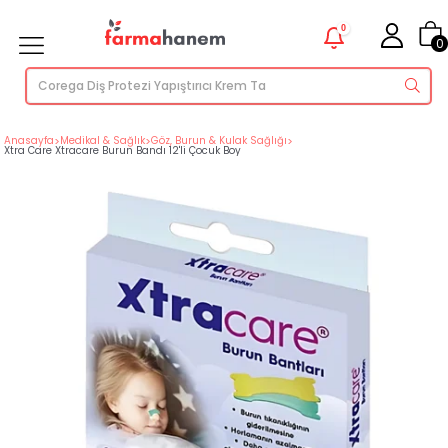
0
0
Anasayfa
>
Medikal & Sağlık
>
Göz, Burun & Kulak Sağlığı
>
Xtra Care Xtracare Burun Bandı 12'li Çocuk Boy