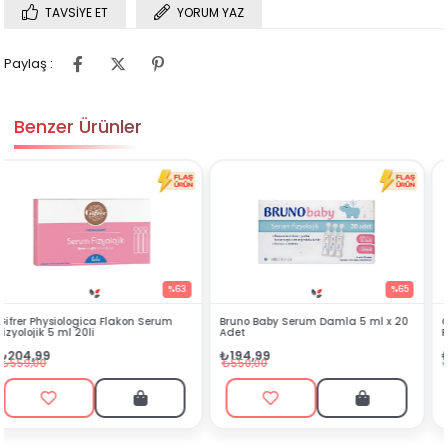
TAVSIYE ET
YORUM YAZ
Paylaş :
Benzer Ürünler
3
%65
%59
Bruno Baby Serum Damla 5 ml x 20
Gifrer Serum Fizyolojik 5 ml x 10
Adet
Flakon
₺194,99
₺142,99
₺550,00
₺349,00