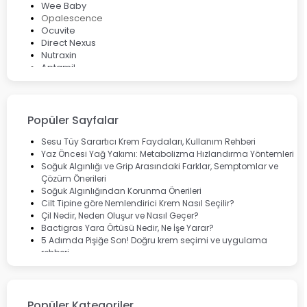
Wee Baby
Opalescence
Ocuvite
Direct Nexus
Nutraxin
Aptamil
Bepanthol
Bioxcin
Okey
Lansinoh
Popüler Sayfalar
Cebrolux
Dermoskin
Sesu Tüy Sarartıcı Krem Faydaları, Kullanım Rehberi
Marvis
Yaz Öncesi Yağ Yakımı: Metabolizma Hızlandırma Yöntemleri
Rcfarma
Soğuk Algınlığı ve Grip Arasındaki Farklar, Semptomlar ve
Çözüm Önerileri
Soğuk Algınlığından Korunma Önerileri
Cilt Tipine göre Nemlendirici Krem Nasıl Seçilir?
Çil Nedir, Neden Oluşur ve Nasıl Geçer?
Bactigras Yara Örtüsü Nedir, Ne İşe Yarar?
5 Adımda Pişiğe Son! Doğru krem seçimi ve uygulama
rehberi
Enterogermina Family ile Bağırsak Sağlığınızı Güçlendirin
Cilt Bakımı Aşamaları ve Detaylı Rehber
Saç Derisinde Kepek ve Egzama: Belirtileri, Nedenleri ve
Çözüm Yolları
Popüler Kategoriler