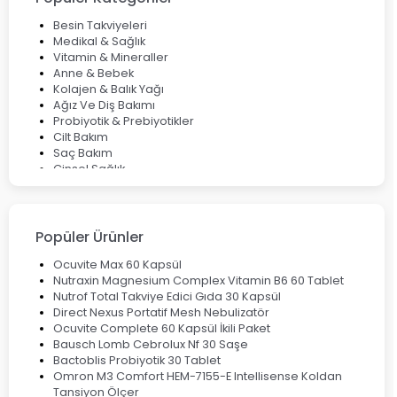
Bocavirüs Enfeksiyonu Hakkında Bilmeniz Gerekenler
Deep Flex Topraklama Matı Nedir? Detaylı Rehber
Besin Takviyeleri
Mumiyo Nedir? Faydaları ve Kullanım Alanları Nelerdir?
Medikal & Sağlık
Vitamin & Mineraller
Anne & Bebek
Kolajen & Balık Yağı
Ağız Ve Diş Bakımı
Probiyotik & Prebiyotikler
Cilt Bakım
Saç Bakım
Cinsel Sağlık
Fırsat Ürünleri
Ateş Ölçerler & Tansiyon Aletleri
Çocuklar için Takviye Gıdalar
Popüler Ürünler
Ocuvite Max 60 Kapsül
Nutraxin Magnesium Complex Vitamin B6 60 Tablet
Nutrof Total Takviye Edici Gıda 30 Kapsül
Direct Nexus Portatif Mesh Nebulizatör
Ocuvite Complete 60 Kapsül İkili Paket
Bausch Lomb Cebrolux Nf 30 Saşe
Bactoblis Probiyotik 30 Tablet
Omron M3 Comfort HEM-7155-E Intellisense Koldan
Tansiyon Ölçer