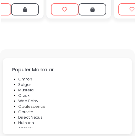
Popüler Markalar
Omron
Solgar
Mustela
Orzax
Wee Baby
Opalescence
Ocuvite
Direct Nexus
Nutraxin
Aptamil
Bepanthol