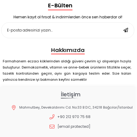
E-Bülten
Enterogermina Family 5 ml 20 Flakon
Deep Flex Stres Azaltıcı ve Enerji Dengeleyici Topraklama
Matı Set 40x60 cm
Hemen kayıt ol fırsat & indirimlerden önce sen haberdar ol!
Deep Flex Stres Azaltıcı ve Enerji Dengeleyici Topraklama
Matı Set 25x35 cm
Hakkımızda
Farmahanem eczacı köklerinden aldığı güveni çevrim içi alışverişin hızıyla
buluşturur. Dermokozmetik, vitamin ve anne-bebek ürünlerini titizlikle seçer,
tazelik kontrolünden geçirir, aynı gün kargoya teslim eder. Size kalan
yalnızca kendinize iyi bakmanın keyfini sürmektir
İletişim
Mahmutbey, Devekaldırımı Cd. No:33 B D:C, 34218 Bağcılar/İstanbul
+90 212 970 75 68
[email protected]