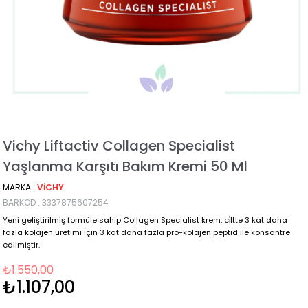
Vichy Liftactiv Collagen Specialist
Yaşlanma Karşıtı Bakım Kremi 50 Ml
MARKA
:
VICHY
BARKOD
:
3337875607254
Yeni geliştirilmiş formüle sahip Collagen Specialist krem, ci̇ltte 3 kat daha
fazla kolajen üretimi için 3 kat daha fazla pro-kolajen peptid ile konsantre
edilmiştir.
₺1.550,00
₺1.107,00