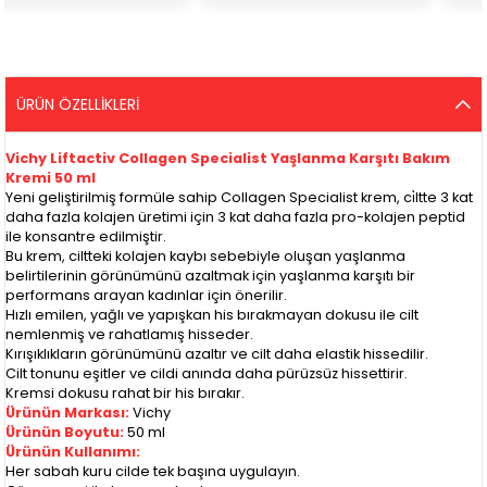
ÜRÜN ÖZELLIKLERI
Vichy Liftactiv Collagen Specialist Yaşlanma Karşıtı Bakım
Kremi 50 ml
Yeni geliştirilmiş formüle sahip Collagen Specialist krem, ci̇ltte 3 kat
daha fazla kolajen üretimi için 3 kat daha fazla pro-kolajen peptid
ile konsantre edilmiştir.
Bu krem, ciltteki kolajen kaybı sebebiyle oluşan yaşlanma
belirtilerinin görünümünü azaltmak için yaşlanma karşıtı bir
performans arayan kadınlar için önerilir.
Hızlı emilen, yağlı ve yapışkan his bırakmayan dokusu ile cilt
nemlenmiş ve rahatlamış hisseder.
Kırışıklıkların görünümünü azaltır ve cilt daha elastik hissedilir.
Cilt tonunu eşitler ve cildi anında daha pürüzsüz hissettirir.
Kremsi dokusu rahat bir his bırakır.
Ürünün Markası:
Vichy
Ürünün Boyutu:
50 ml
Ürünün Kullanımı:
Her sabah kuru cilde tek başına uygulayın.