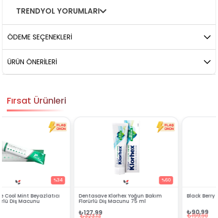
TRENDYOL YORUMLARI
ÖDEME SEÇENEKLERI
ÜRÜN ÖNERILERI
Fırsat Ürünleri
%60
%54
Dentasave Klorhex Yoğun Bakım
Black Berry Bitkisel Sprey 25 ml
Florürlü Diş Macunu 75 ml
₺90,99
₺127,99
₺199,90
₺323,13