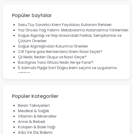
Bioxcin
Okey
Lansinoh
Popüler Sayfalar
Cebrolux
Dermoskin
Sesu Tüy Sarartıcı Krem Faydaları, Kullanım Rehberi
Marvis
Yaz Öncesi Yağ Yakımı: Metabolizma Hızlandırma Yöntemleri
Rcfarma
Soğuk Algınlığı ve Grip Arasındaki Farklar, Semptomlar ve
Çözüm Önerileri
Soğuk Algınlığından Korunma Önerileri
Cilt Tipine göre Nemlendirici Krem Nasıl Seçilir?
Çil Nedir, Neden Oluşur ve Nasıl Geçer?
Bactigras Yara Örtüsü Nedir, Ne İşe Yarar?
5 Adımda Pişiğe Son! Doğru krem seçimi ve uygulama
rehberi
Enterogermina Family ile Bağırsak Sağlığınızı Güçlendirin
Cilt Bakımı Aşamaları ve Detaylı Rehber
Saç Derisinde Kepek ve Egzama: Belirtileri, Nedenleri ve
Çözüm Yolları
Popüler Kategoriler
Bocavirüs Enfeksiyonu Hakkında Bilmeniz Gerekenler
Deep Flex Topraklama Matı Nedir? Detaylı Rehber
Besin Takviyeleri
Mumiyo Nedir? Faydaları ve Kullanım Alanları Nelerdir?
Medikal & Sağlık
Vitamin & Mineraller
Anne & Bebek
Kolajen & Balık Yağı
Ağız Ve Diş Bakımı