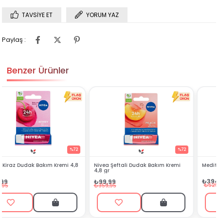
TAVSIYE ET
YORUM YAZ
Paylaş :
Benzer Ürünler
%72
%25
Nivea Şeftali Dudak Bakım Kremi
Meditech Arnica Jel 75 gr
4,8 gr
₺394,99
₺99,99
₺525,00
₺359,95