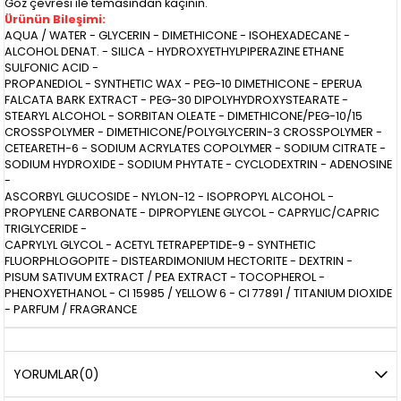
Göz çevresi ile temasından kaçının.
Ürünün Bileşimi:
AQUA / WATER - GLYCERIN - DIMETHICONE - ISOHEXADECANE -
ALCOHOL DENAT. - SILICA - HYDROXYETHYLPIPERAZINE ETHANE
SULFONIC ACID -
PROPANEDIOL - SYNTHETIC WAX - PEG-10 DIMETHICONE - EPERUA
FALCATA BARK EXTRACT - PEG-30 DIPOLYHYDROXYSTEARATE -
STEARYL ALCOHOL - SORBITAN OLEATE - DIMETHICONE/PEG-10/15
CROSSPOLYMER - DIMETHICONE/POLYGLYCERIN-3 CROSSPOLYMER -
CETEARETH-6 - SODIUM ACRYLATES COPOLYMER - SODIUM CITRATE -
SODIUM HYDROXIDE - SODIUM PHYTATE - CYCLODEXTRIN - ADENOSINE
-
ASCORBYL GLUCOSIDE - NYLON-12 - ISOPROPYL ALCOHOL -
PROPYLENE CARBONATE - DIPROPYLENE GLYCOL - CAPRYLIC/CAPRIC
TRIGLYCERIDE -
CAPRYLYL GLYCOL - ACETYL TETRAPEPTIDE-9 - SYNTHETIC
FLUORPHLOGOPITE - DISTEARDIMONIUM HECTORITE - DEXTRIN -
PISUM SATIVUM EXTRACT / PEA EXTRACT - TOCOPHEROL -
PHENOXYETHANOL - CI 15985 / YELLOW 6 - CI 77891 / TITANIUM DIOXIDE
- PARFUM / FRAGRANCE
YORUMLAR
(0)