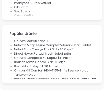
Probiyotik & Prebiyotikler
Cilt Bakım
Saç Bakım
Cinsel Sağlık
Fırsat Ürünleri
Ateş Ölçerler & Tansiyon Aletleri
Çocuklar için Takviye Gıdalar
Popüler Ürünler
Ocuvite Max 60 Kapsül
Nutraxin Magnesium Complex Vitamin B6 60 Tablet
Nutrof Total Takviye Edici Gıda 30 Kapsül
Direct Nexus Portatif Mesh Nebulizatör
Ocuvite Complete 60 Kapsül İkili Paket
Bausch Lomb Cebrolux Nf 30 Saşe
Bactoblis Probiyotik 30 Tablet
Omron M3 Comfort HEM-7155-E Intellisense Koldan
Tansiyon Ölçer
Bestlak Bitkisel Ekstreler İçeren Takviye Edici Gıda 50 ml
Bruno Baby Nazal Aspiratör Yedek Ucu 10'lu
Corega Super Naneli Diş Protezi Yapıştırıcı Krem 40 gr
Ligone Probiyotik 30 Kapsül
Black Berry Geciktirici Sprey 25 ml
Nutrof Total Takviye Edici Gıda 30 Kapsül
Supradyn Energy Focus 30 Tablet