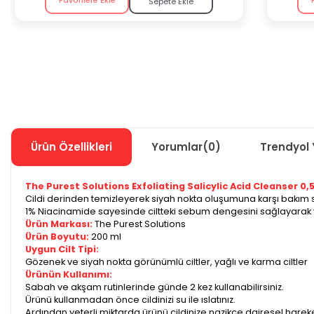
Sepete Ekle
Ürün Özellikleri
Yorumlar
(0)
Trendyol 
The Purest Solutions Exfoliating Salicylic Acid Cleanser 0,
Cildi derinden temizleyerek siyah nokta oluşumuna karşı bakım s
1% Niacinamide sayesinde ciltteki sebum dengesini sağlayarak
Ürün Markası:
The Purest Solutions
Ürün Boyutu:
200 ml
Uygun Cilt Tipi:
Gözenek ve siyah nokta görünümlü ciltler, yağlı ve karma ciltler
Ürünün Kullanımı:
Sabah ve akşam rutinlerinde günde 2 kez kullanabilirsiniz.
Ürünü kullanmadan önce cildinizi su ile ıslatınız.
Ardından yeterli miktarda ürünü cildinize nazikçe dairesel harek