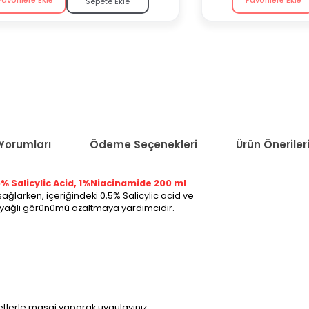
Sepete Ekle
Yorumları
Ödeme Seçenekleri
Ürün Öneriler
5% Salicylic Acid, 1%Niacinamide 200 ml
ağlarken, içeriğindeki 0,5% Salicylic acid ve
 yağlı görünümü azaltmaya yardımcıdır.
etlerle masaj yaparak uygulayınız.