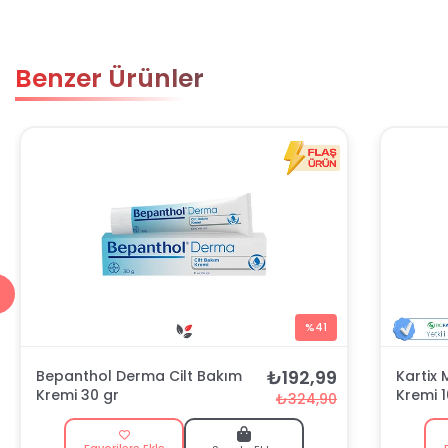
Benzer Ürünler
%41
₺192,99
Bepanthol Derma Cilt Bakım
Kartix
Kremi 30 gr
Kremi 
₺324,90
Favorilere Ekle