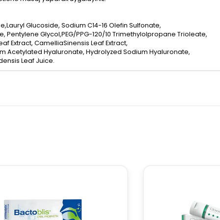
,Lauryl Glucoside, Sodium C14-16 Olefin Sulfonate,
 Pentylene Glycol,PEG/PPG-120/10 Trimethylolpropane Trioleate,
eaf Extract, CamelliaSinensis Leaf Extract,
m Acetylated Hyaluronate, Hydrolyzed Sodium Hyaluronate,
ensis Leaf Juice.