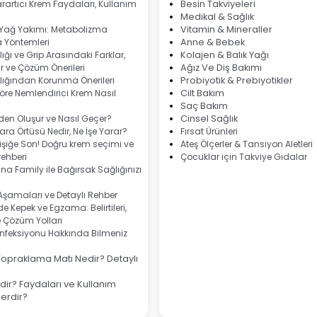
rartıcı Krem Faydaları, Kullanım
Besin Takviyeleri
Medikal & Sağlık
 Yağ Yakımı: Metabolizma
Vitamin & Mineraller
 Yöntemleri
Anne & Bebek
ığı ve Grip Arasındaki Farklar,
Kolajen & Balık Yağı
 ve Çözüm Önerileri
Ağız Ve Diş Bakımı
lığından Korunma Önerileri
Probiyotik & Prebiyotikler
göre Nemlendirici Krem Nasıl
Cilt Bakım
Saç Bakım
eden Oluşur ve Nasıl Geçer?
Cinsel Sağlık
ra Örtüsü Nedir, Ne İşe Yarar?
Fırsat Ürünleri
şiğe Son! Doğru krem seçimi ve
Ateş Ölçerler & Tansiyon Aletleri
ehberi
Çocuklar için Takviye Gıdalar
na Family ile Bağırsak Sağlığınızı
 Aşamaları ve Detaylı Rehber
e Kepek ve Egzama: Belirtileri,
e Çözüm Yolları
nfeksiyonu Hakkında Bilmeniz
Topraklama Matı Nedir? Detaylı
ir? Faydaları ve Kullanım
lerdir?