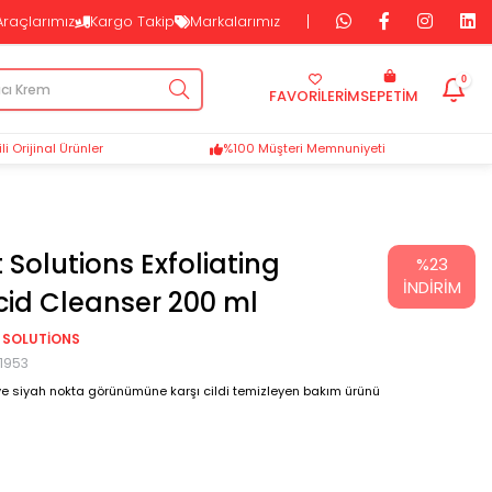
Araçlarımız
Kargo Takip
Markalarımız
0
FAVORİLERİM
SEPETIM
i Orijinal Ürünler
%100 Müşteri Memnuniyeti
 Solutions Exfoliating
%
23
İNDIRIM
Acid Cleanser 200 ml
 SOLUTIONS
1953
e ve siyah nokta görünümüne karşı cildi temizleyen bakım ürünü