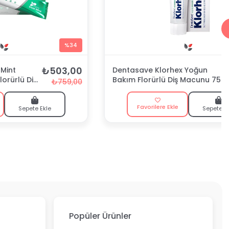
%34
₺503,00
Mint
Dentasave Klorhex Yoğun
lorürlü Diş
Bakım Florürlü Diş Macunu 75
₺759,00
ml
Favorilere Ekle
Sepete Ekle
Sepete E
Popüler Ürünler