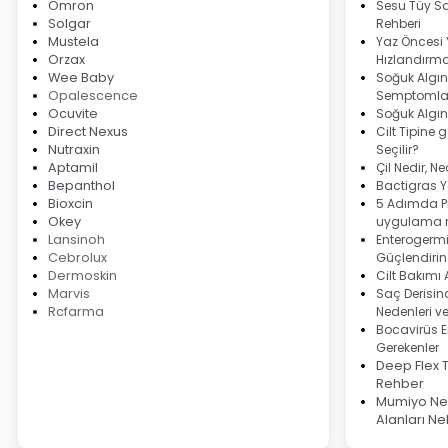
Omron
Sesu Tüy Sa
Solgar
Rehberi
Mustela
Yaz Öncesi
Orzax
Hızlandırma
Wee Baby
Soğuk Algınl
Opalescence
Semptomlar
Ocuvite
Soğuk Algın
Direct Nexus
Cilt Tipine 
Nutraxin
Seçilir?
Aptamil
Çil Nedir, N
Bepanthol
Bactigras Ya
Bioxcin
5 Adımda Pi
Okey
uygulama r
Lansinoh
Enterogermi
Cebrolux
Güçlendirin
Dermoskin
Cilt Bakımı
Marvis
Saç Derisind
Rcfarma
Nedenleri v
Bocavirüs E
Gerekenler
Deep Flex 
Rehber
Mumiyo Ned
Alanları Ne