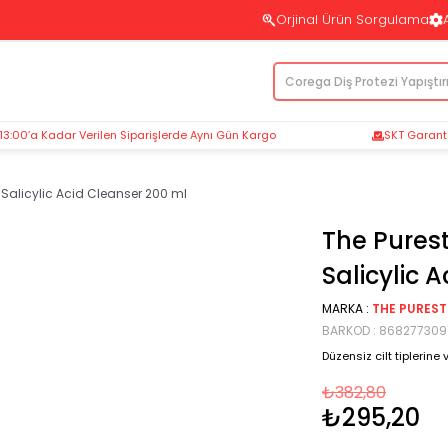
Orjinal Ürün Sorgulama
 13:00’a Kadar Verilen Siparişlerde Aynı Gün Kargo
SKT Garantil
g Salicylic Acid Cleanser 200 ml
The Purest
Salicylic 
MARKA
:
THE PUREST
BARKOD
:
868277309
Düzensiz cilt tiplerin
₺382,80
₺295,20