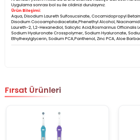
​Uygulama sonrası bol su ile cildinizi durulayınız.
Ürün Bileşimi:
Aqua, Disodium Laureth Sulfosucsinate, Cocamidopropyl Betaine
Disodium Cocoamphodiacetate,Phenethyl Alcohol, Niacinamide,
Laureth-2, 1,2-Hexanediol, Salicylic Acid,Rosmarinus Officinalis L
Sodium Hyaluronate Crosspolymer, Sodium Hyaluronate, Sodiu
Ethylhexylglycerin, Sodium PCA,Panthenol, Zinc PCA, Aloe Barbad
Fırsat Ürünleri