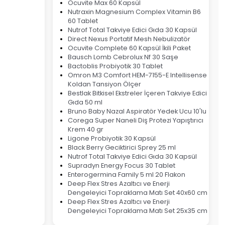
Ocuvite Max 60 Kapsül
Nutraxin Magnesium Complex Vitamin B6
60 Tablet
Nutrof Total Takviye Edici Gıda 30 Kapsül
Direct Nexus Portatif Mesh Nebulizatör
Ocuvite Complete 60 Kapsül İkili Paket
Bausch Lomb Cebrolux Nf 30 Saşe
Bactoblis Probiyotik 30 Tablet
Omron M3 Comfort HEM-7155-E Intellisense
Koldan Tansiyon Ölçer
Bestlak Bitkisel Ekstreler İçeren Takviye Edici
Gıda 50 ml
Bruno Baby Nazal Aspiratör Yedek Ucu 10'lu
Corega Super Naneli Diş Protezi Yapıştırıcı
Krem 40 gr
Ligone Probiyotik 30 Kapsül
Black Berry Geciktirici Sprey 25 ml
Nutrof Total Takviye Edici Gıda 30 Kapsül
Supradyn Energy Focus 30 Tablet
Enterogermina Family 5 ml 20 Flakon
Deep Flex Stres Azaltıcı ve Enerji
Dengeleyici Topraklama Matı Set 40x60 cm
Deep Flex Stres Azaltıcı ve Enerji
Dengeleyici Topraklama Matı Set 25x35 cm