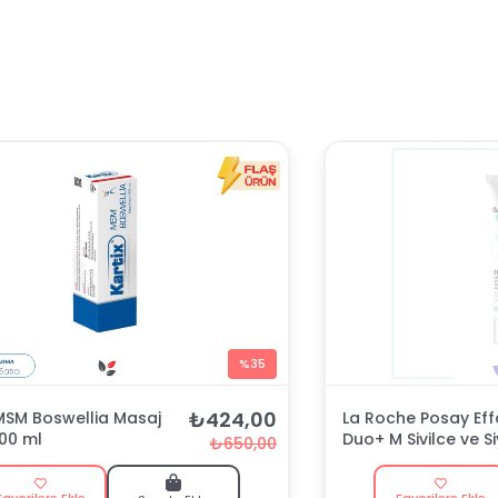
%35
₺424,00
 MSM Boswellia Masaj
La Roche Posay Eff
100 ml
Duo+ M Sivilce ve S
₺650,00
Nokta Kremi 40 ml
Favorilere Ekle
Favorilere Ekle