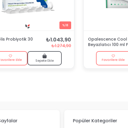
%18
₺1.043,90
is Probiyotik 30
Opalescence Cool 
Beyazlatıcı 100 ml F
₺1.274,90
Macunu
Favorilere Ekle
Favorilere Ekle
Sepete Ekle
Sayfalar
Popüler Kategoriler