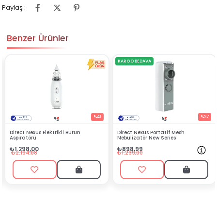
Paylaş :
Benzer Ürünler
KARGO BEDAVA
%41
%27
Direct Nexus Elektrikli Burun
Direct Nexus Portatif Mesh
Aspiratörü
Nebulizatör New Series
₺1.298,00
₺898,99
₺2.194,08
₺1.239,00