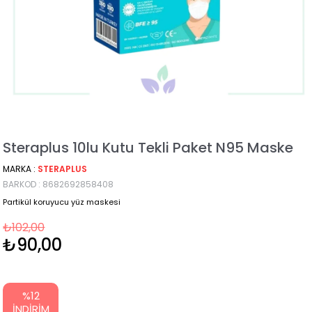
Steraplus 10lu Kutu Tekli Paket N95 Maske
MARKA
:
STERAPLUS
BARKOD
:
8682692858408
Partikül koruyucu yüz maskesi
₺102,00
₺90,00
%
12
İNDIRIM