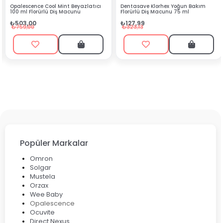
lescence Cool Mint Beyazlatıcı
Dentasave Klorhex Yoğun Bakım
Blac
 ml Florürlü Diş Macunu
Florürlü Diş Macunu 75 ml
₺90
03,00
₺127,99
₺19
59,00
₺323,13
Popüler Markalar
Omron
Solgar
Mustela
Orzax
Wee Baby
Opalescence
Ocuvite
Direct Nexus