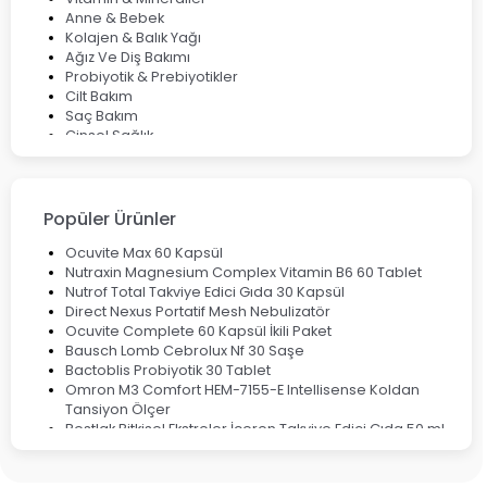
Anne & Bebek
Kolajen & Balık Yağı
Ağız Ve Diş Bakımı
Probiyotik & Prebiyotikler
Cilt Bakım
Saç Bakım
Cinsel Sağlık
Fırsat Ürünleri
Ateş Ölçerler & Tansiyon Aletleri
Çocuklar için Takviye Gıdalar
Popüler Ürünler
Ocuvite Max 60 Kapsül
Nutraxin Magnesium Complex Vitamin B6 60 Tablet
Nutrof Total Takviye Edici Gıda 30 Kapsül
Direct Nexus Portatif Mesh Nebulizatör
Ocuvite Complete 60 Kapsül İkili Paket
Bausch Lomb Cebrolux Nf 30 Saşe
Bactoblis Probiyotik 30 Tablet
Omron M3 Comfort HEM-7155-E Intellisense Koldan
Tansiyon Ölçer
Bestlak Bitkisel Ekstreler İçeren Takviye Edici Gıda 50 ml
Bruno Baby Nazal Aspiratör Yedek Ucu 10'lu
Corega Super Naneli Diş Protezi Yapıştırıcı Krem 40 gr