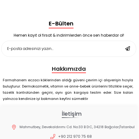
Ligone Probiyotik 30 Kapsül
Black Berry Geciktirici Sprey 25 ml
Nutrof Total Takviye Edici Gıda 30 Kapsül
Supradyn Energy Focus 30 Tablet
E-Bülten
Enterogermina Family 5 ml 20 Flakon
Deep Flex Stres Azaltıcı ve Enerji Dengeleyici Topraklama
Matı Set 40x60 cm
Hemen kayıt ol fırsat & indirimlerden önce sen haberdar ol!
Deep Flex Stres Azaltıcı ve Enerji Dengeleyici Topraklama
Matı Set 25x35 cm
Hakkımızda
Farmahanem eczacı köklerinden aldığı güveni çevrim içi alışverişin hızıyla
buluşturur. Dermokozmetik, vitamin ve anne-bebek ürünlerini titizlikle seçer,
tazelik kontrolünden geçirir, aynı gün kargoya teslim eder. Size kalan
yalnızca kendinize iyi bakmanın keyfini sürmektir
İletişim
Mahmutbey, Devekaldırımı Cd. No:33 B D:C, 34218 Bağcılar/İstanbul
+90 212 970 75 68