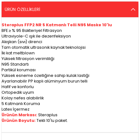
ÜRÜN ÖZELLIKLERI
Steraplus FFP2 NR 5 Katmanlı Telli N95 Maske 10'lu
BFE ≥ % 95 Bakteriyel Filtrasyon
Ultraviyole-C ışık ile dezenfeksiyon
Akışkan (sıvı) direnci
Tam otomatik ultrasonik kaynak teknolojisi
İki kat meltblown
Yüksek filtrasyon verimliliği
N95 Standartı
Partikül koruması
Yüksek esneme özelliğine sahip kulak lastiği
Ayarlanabilir PP kaplı alüminyum burun telli
Hafif ve konforlu
Ortopedik uyum
Kolay nefes alabilirlik
5 Katmanlı Koruma
Latex İçermez
Ürünün Markası:
Steraplus
Ürünün Boyutu:
Tekli 10'lu paket.