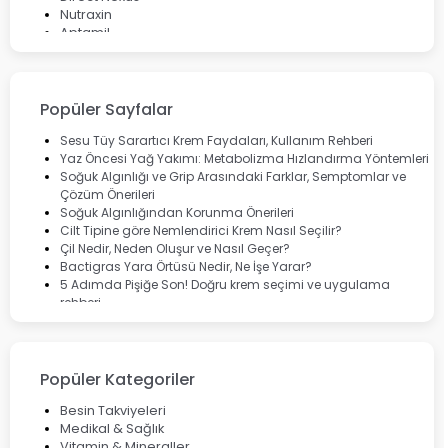
Nutraxin
Aptamil
Bepanthol
Bioxcin
Okey
Lansinoh
Popüler Sayfalar
Cebrolux
Dermoskin
Sesu Tüy Sarartıcı Krem Faydaları, Kullanım Rehberi
Marvis
Yaz Öncesi Yağ Yakımı: Metabolizma Hızlandırma Yöntemleri
Rcfarma
Soğuk Algınlığı ve Grip Arasındaki Farklar, Semptomlar ve
Çözüm Önerileri
Soğuk Algınlığından Korunma Önerileri
Cilt Tipine göre Nemlendirici Krem Nasıl Seçilir?
Çil Nedir, Neden Oluşur ve Nasıl Geçer?
Bactigras Yara Örtüsü Nedir, Ne İşe Yarar?
5 Adımda Pişiğe Son! Doğru krem seçimi ve uygulama
rehberi
Enterogermina Family ile Bağırsak Sağlığınızı Güçlendirin
Cilt Bakımı Aşamaları ve Detaylı Rehber
Saç Derisinde Kepek ve Egzama: Belirtileri, Nedenleri ve
Çözüm Yolları
Popüler Kategoriler
Bocavirüs Enfeksiyonu Hakkında Bilmeniz Gerekenler
Deep Flex Topraklama Matı Nedir? Detaylı Rehber
Besin Takviyeleri
Mumiyo Nedir? Faydaları ve Kullanım Alanları Nelerdir?
Medikal & Sağlık
Vitamin & Mineraller