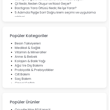
Çil Nedir, Neden Oluşur ve Nasıl Geçer?
Bactigras Yara Örtüsü Nedir, Ne İşe Yarar?
5 Adımda Pişiğe Son! Doğru krem seçimi ve uygulama
rehberi
Enterogermina Family ile Bağırsak Sağlığınızı Güçlendirin
Cilt Bakımı Aşamaları ve Detaylı Rehber
Saç Derisinde Kepek ve Egzama: Belirtileri, Nedenleri ve
Çözüm Yolları
Popüler Kategoriler
Bocavirüs Enfeksiyonu Hakkında Bilmeniz Gerekenler
Deep Flex Topraklama Matı Nedir? Detaylı Rehber
Besin Takviyeleri
Mumiyo Nedir? Faydaları ve Kullanım Alanları Nelerdir?
Medikal & Sağlık
Vitamin & Mineraller
Anne & Bebek
Kolajen & Balık Yağı
Ağız Ve Diş Bakımı
Probiyotik & Prebiyotikler
Cilt Bakım
Saç Bakım
Cinsel Sağlık
Fırsat Ürünleri
Ateş Ölçerler & Tansiyon Aletleri
Çocuklar için Takviye Gıdalar
Popüler Ürünler
Ocuvite Max 60 Kapsül