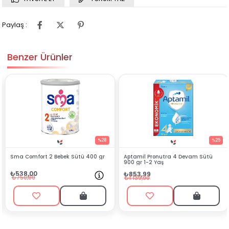
Paylaş :
Benzer Ürünler
%28
%25
0 gr
Aptamil Pronutra 4 Devam Sütü
Hipp 2 Organik Combiotik Dev
900 gr 1-2 Yaş
Sütü 350 gr
₺853,99
₺496,99
₺1.139,90
₺609,90