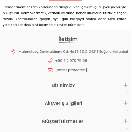
Farmahanem eczacı köklerinden aldığı güveni çevrim içi alışverişin hızıyla
buluşturur. Dermokozmetik, vitamin ve anne-bebek ürünlerini titizlikle seçer,
tazelik kontrolünden geçirir, aynı gün kargoya teslim eder. Size kalan
yalnızca kendinize iyi bakmanın keyfini sürmektir
İletişim
Mahmutbey, Devekaldırımı Cd. No:33 B D:C, 34218 Bağcılar/İstanbul
+90 212 970 75 68
[email protected]
Biz Kimiz?
Alışveriş Bilgileri
Müşteri Hizmetleri