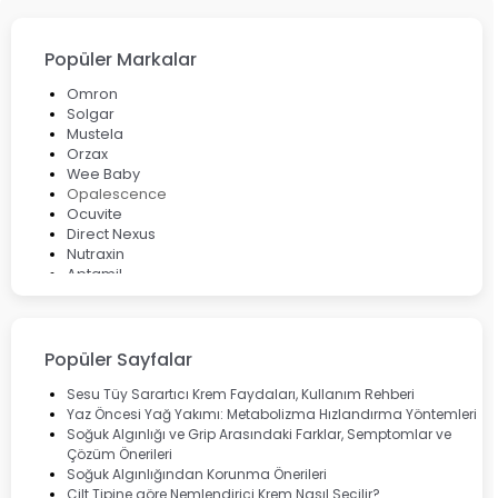
Popüler Markalar
Omron
Solgar
Mustela
Orzax
Wee Baby
Opalescence
Ocuvite
Direct Nexus
Nutraxin
Aptamil
Bepanthol
Bioxcin
Okey
Lansinoh
Popüler Sayfalar
Cebrolux
Dermoskin
Sesu Tüy Sarartıcı Krem Faydaları, Kullanım Rehberi
Marvis
Yaz Öncesi Yağ Yakımı: Metabolizma Hızlandırma Yöntemleri
Rcfarma
Soğuk Algınlığı ve Grip Arasındaki Farklar, Semptomlar ve
Çözüm Önerileri
Soğuk Algınlığından Korunma Önerileri
Cilt Tipine göre Nemlendirici Krem Nasıl Seçilir?