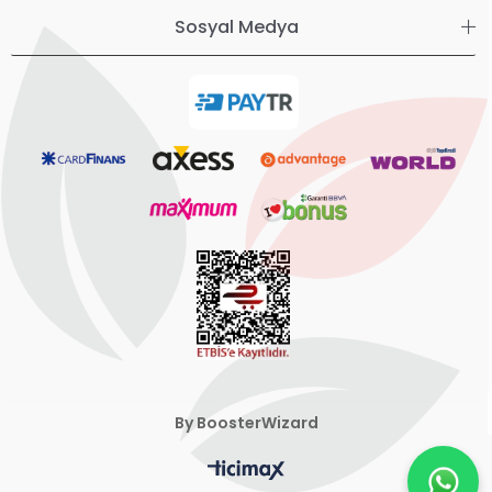
Sosyal Medya
By BoosterWizard