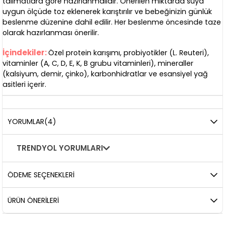
talimatlara göre hazırlanmalıdır. Önerilen miktarda suya
uygun ölçüde toz eklenerek karıştırılır ve bebeğinizin günlük
beslenme düzenine dahil edilir. Her beslenme öncesinde taze
olarak hazırlanması önerilir.
İçindekiler:
Özel protein karışımı, probiyotikler (L. Reuteri),
vitaminler (A, C, D, E, K, B grubu vitaminleri), mineraller
(kalsiyum, demir, çinko), karbonhidratlar ve esansiyel yağ
asitleri içerir.
YORUMLAR
(4)
TRENDYOL YORUMLARI
ÖDEME SEÇENEKLERI
ÜRÜN ÖNERILERI