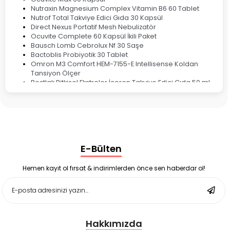
Nutraxin Magnesium Complex Vitamin B6 60 Tablet
Nutrof Total Takviye Edici Gıda 30 Kapsül
Direct Nexus Portatif Mesh Nebulizatör
Ocuvite Complete 60 Kapsül İkili Paket
Bausch Lomb Cebrolux Nf 30 Saşe
Bactoblis Probiyotik 30 Tablet
Omron M3 Comfort HEM-7155-E Intellisense Koldan
Tansiyon Ölçer
Bestlak Bitkisel Ekstreler İçeren Takviye Edici Gıda 50 ml
Bruno Baby Nazal Aspiratör Yedek Ucu 10'lu
Corega Super Naneli Diş Protezi Yapıştırıcı Krem 40 gr
Ligone Probiyotik 30 Kapsül
Black Berry Geciktirici Sprey 25 ml
Nutrof Total Takviye Edici Gıda 30 Kapsül
Supradyn Energy Focus 30 Tablet
E-Bülten
Enterogermina Family 5 ml 20 Flakon
Deep Flex Stres Azaltıcı ve Enerji Dengeleyici Topraklama
Matı Set 40x60 cm
Hemen kayıt ol fırsat & indirimlerden önce sen haberdar ol!
Deep Flex Stres Azaltıcı ve Enerji Dengeleyici Topraklama
Matı Set 25x35 cm
Hakkımızda