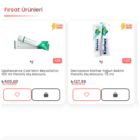
Fırsat Ürünleri
34
%60
%
ı
Dentasave Klorhex Yoğun Bakım
Black Berry Bitkisel Sprey 25 ml
Florürlü Diş Macunu 75 ml
₺90,99
₺127,99
₺199,90
₺323,13