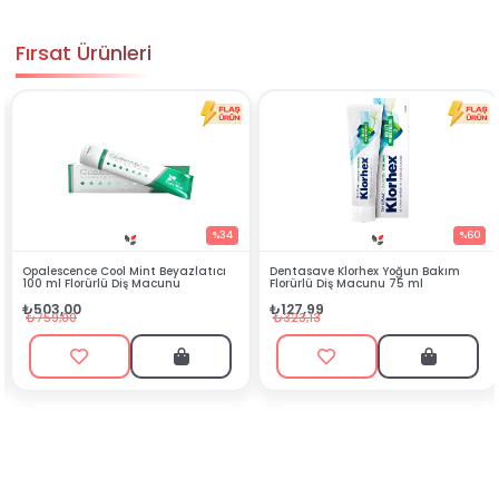
Fırsat Ürünleri
%34
%60
 Mint Beyazlatıcı
Dentasave Klorhex Yoğun Bakım
Black Berry Bitkis
Diş Macunu
Florürlü Diş Macunu 75 ml
₺90,99
₺127,99
₺199,90
₺323,13