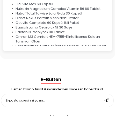
Ocuvite Max 60 Kapsül
Nutraxin Magnesium Complex Vitamin B6 60 Tablet
Nutrof Total Takviye Edici Gıda 30 Kapsül
Direct Nexus Portatif Mesh Nebulizatör
Ocuvite Complete 60 Kapsül İkili Paket
Bausch Lomb Cebrolux Nf 30 Saşe
Bactoblis Probiyotik 30 Tablet
Omron M3 Comfort HEM-7155-E Intellisense Koldan
Tansiyon Ölçer
Bestlak Bitkisel Ekstreler İçeren Takviye Edici Gıda 50 ml
Bruno Baby Nazal Aspiratör Yedek Ucu 10'lu
Corega Super Naneli Diş Protezi Yapıştırıcı Krem 40 gr
Ligone Probiyotik 30 Kapsül
Black Berry Geciktirici Sprey 25 ml
Nutrof Total Takviye Edici Gıda 30 Kapsül
Supradyn Energy Focus 30 Tablet
E-Bülten
Enterogermina Family 5 ml 20 Flakon
Deep Flex Stres Azaltıcı ve Enerji Dengeleyici Topraklama
Matı Set 40x60 cm
Hemen kayıt ol fırsat & indirimlerden önce sen haberdar ol!
Deep Flex Stres Azaltıcı ve Enerji Dengeleyici Topraklama
Matı Set 25x35 cm