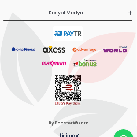
Sosyal Medya
By BoosterWizard