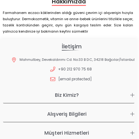
Hakkımızda
Farmahanem eczacı köklerinden aldığı güveni çevrim içi alışverişin hızıyla
buluşturur. Dermokozmetik, vitamin ve anne-bebek ürünlerini titizlikle seçer,
tazelik kontrolünden geçirir, aynı gün kargoya teslim eder. Size kalan
yalnızca kendinize iyi bakmanın keyfini sürmektir
İletişim
Mahmutbey, Devekaldırımı Cd. No:33 B D:C, 34218 Bağcılar/İstanbul
+90 212 970 75 68
[email protected]
Biz Kimiz?
Alışveriş Bilgileri
Müşteri Hizmetleri