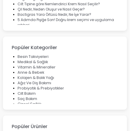
Cilt Tipine göre Nemlendirici Krem Nasıl Seçilir?
Çil Nedir, Neden Oluşur ve Nasıl Geçer?
Bactigras Yara Örtüsü Nedir, Ne İşe Yarar?
5 Adımda Pişiğe Son! Doğru krem seçimi ve uygulama
rehberi
Enterogermina Family ile Bağırsak Sağlığınızı Güçlendirin
Cilt Bakımı Aşamaları ve Detaylı Rehber
Saç Derisinde Kepek ve Egzama: Belirtileri, Nedenleri ve
Çözüm Yolları
Popüler Kategoriler
Bocavirüs Enfeksiyonu Hakkında Bilmeniz Gerekenler
Deep Flex Topraklama Matı Nedir? Detaylı Rehber
Besin Takviyeleri
Mumiyo Nedir? Faydaları ve Kullanım Alanları Nelerdir?
Medikal & Sağlık
Vitamin & Mineraller
Anne & Bebek
Kolajen & Balık Yağı
Ağız Ve Diş Bakımı
Probiyotik & Prebiyotikler
Cilt Bakım
Saç Bakım
Cinsel Sağlık
Fırsat Ürünleri
Ateş Ölçerler & Tansiyon Aletleri
Çocuklar için Takviye Gıdalar
Popüler Ürünler