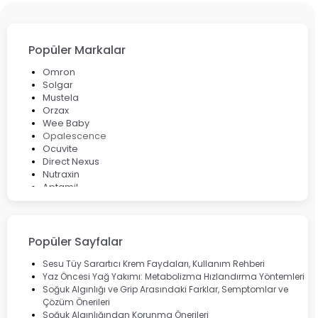
Popüler Markalar
Omron
Solgar
Mustela
Orzax
Wee Baby
Opalescence
Ocuvite
Direct Nexus
Nutraxin
Aptamil
Bepanthol
Bioxcin
Okey
Lansinoh
Popüler Sayfalar
Cebrolux
Dermoskin
Sesu Tüy Sarartıcı Krem Faydaları, Kullanım Rehberi
Marvis
Yaz Öncesi Yağ Yakımı: Metabolizma Hızlandırma Yöntemleri
Rcfarma
Soğuk Algınlığı ve Grip Arasındaki Farklar, Semptomlar ve
Çözüm Önerileri
Soğuk Algınlığından Korunma Önerileri