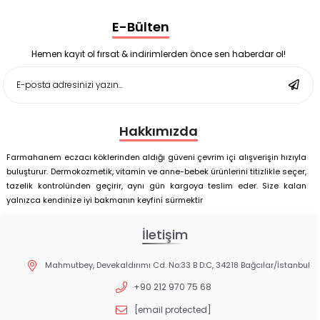
Supradyn Energy Focus 30 Tablet
E-Bülten
Enterogermina Family 5 ml 20 Flakon
Deep Flex Stres Azaltıcı ve Enerji Dengeleyici Topraklama
Matı Set 40x60 cm
Hemen kayıt ol fırsat & indirimlerden önce sen haberdar ol!
Deep Flex Stres Azaltıcı ve Enerji Dengeleyici Topraklama
Matı Set 25x35 cm
Hakkımızda
Farmahanem eczacı köklerinden aldığı güveni çevrim içi alışverişin hızıyla
buluşturur. Dermokozmetik, vitamin ve anne-bebek ürünlerini titizlikle seçer,
tazelik kontrolünden geçirir, aynı gün kargoya teslim eder. Size kalan
yalnızca kendinize iyi bakmanın keyfini sürmektir
İletişim
Mahmutbey, Devekaldırımı Cd. No:33 B D:C, 34218 Bağcılar/İstanbul
+90 212 970 75 68
[email protected]