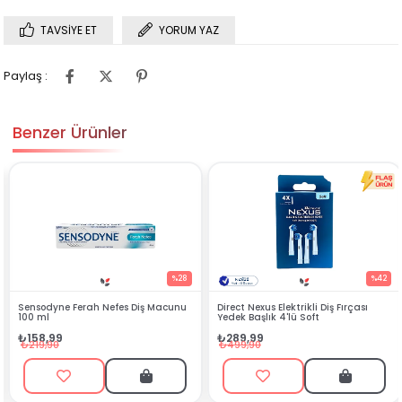
TAVSIYE ET
YORUM YAZ
Paylaş :
Benzer Ürünler
%28
%42
acunu
Direct Nexus Elektrikli Diş Fırçası
Direct NEXUS Ağız Bakım Seti 
Yedek Başlık 4'lü Soft
Set
₺289,99
₺1.699,90
₺499,90
₺1.800,00