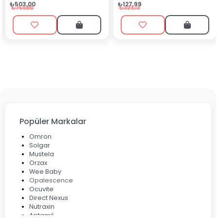
₺90,99
₺127,99
₺199,90
₺323,13
Popüler Markalar
Omron
Solgar
Mustela
Orzax
Wee Baby
Opalescence
Ocuvite
Direct Nexus
Nutraxin
Aptamil