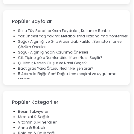
Bepanthol
Bioxcin
Okey
Lansinoh
Popüler Sayfalar
Cebrolux
Dermoskin
Sesu Tüy Sarartıcı Krem Faydaları, Kullanım Rehberi
Marvis
Yaz Öncesi Yağ Yakımı: Metabolizma Hızlandırma Yöntemleri
Rcfarma
Soğuk Algınlığı ve Grip Arasındaki Farklar, Semptomlar ve
Çözüm Önerileri
Soğuk Algınlığından Korunma Önerileri
Cilt Tipine göre Nemlendirici Krem Nasıl Seçilir?
Çil Nedir, Neden Oluşur ve Nasıl Geçer?
Bactigras Yara Örtüsü Nedir, Ne İşe Yarar?
5 Adımda Pişiğe Son! Doğru krem seçimi ve uygulama
rehberi
Enterogermina Family ile Bağırsak Sağlığınızı Güçlendirin
Cilt Bakımı Aşamaları ve Detaylı Rehber
Saç Derisinde Kepek ve Egzama: Belirtileri, Nedenleri ve
Çözüm Yolları
Popüler Kategoriler
Bocavirüs Enfeksiyonu Hakkında Bilmeniz Gerekenler
Deep Flex Topraklama Matı Nedir? Detaylı Rehber
Besin Takviyeleri
Mumiyo Nedir? Faydaları ve Kullanım Alanları Nelerdir?
Medikal & Sağlık
Vitamin & Mineraller
Anne & Bebek
Kolajen & Balık Yağı