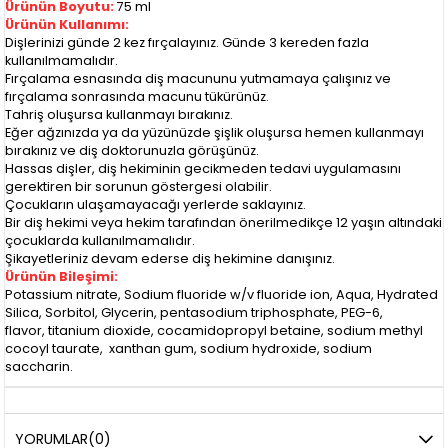
Ürünün Boyutu:
75 ml
Ürünün Kullanımı:
Dişlerinizi günde 2 kez fırçalayınız. Günde 3 kereden fazla
kullanılmamalıdır.
Fırçalama esnasında diş macununu yutmamaya çalışınız ve
fırçalama sonrasında macunu tükürünüz.
Tahriş oluşursa kullanmayı bırakınız.
Eğer ağzınızda ya da yüzünüzde şişlik oluşursa hemen kullanmayı
bırakınız ve diş doktorunuzla görüşünüz.
Hassas dişler, diş hekiminin gecikmeden tedavi uygulamasını
gerektiren bir sorunun göstergesi olabilir.
Çocukların ulaşamayacağı yerlerde saklayınız.
Bir diş hekimi veya hekim tarafından önerilmedikçe 12 yaşın altındaki
çocuklarda kullanılmamalıdır.
Şikayetleriniz devam ederse diş hekimine danışınız.
Ürünün Bileşimi:
Potassium nitrate, Sodium fluoride w/v fluoride ion, Aqua, Hydrated
Silica, Sorbitol, Glycerin, pentasodium triphosphate, PEG-6,
flavor, titanium dioxide, cocamidopropyl betaine, sodium methyl
cocoyl taurate, xanthan gum, sodium hydroxide, sodium
saccharin.
YORUMLAR
(0)