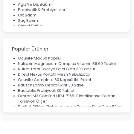
Ağız Ve Diş Bakımı
Probiyotik & Prebiyotikler
Cilt Bakım
Saç Bakım
Cinsel Sağlık
Fırsat Ürünleri
Ateş Ölçerler & Tansiyon Aletleri
Çocuklar için Takviye Gıdalar
Popüler Ürünler
Ocuvite Max 60 Kapsül
Nutraxin Magnesium Complex Vitamin B6 60 Tablet
Nutrof Total Takviye Edici Gıda 30 Kapsül
Direct Nexus Portatif Mesh Nebulizatör
Ocuvite Complete 60 Kapsül İkili Paket
Bausch Lomb Cebrolux Nf 30 Saşe
Bactoblis Probiyotik 30 Tablet
Omron M3 Comfort HEM-7155-E Intellisense Koldan
Tansiyon Ölçer
Bestlak Bitkisel Ekstreler İçeren Takviye Edici Gıda 50 ml
Bruno Baby Nazal Aspiratör Yedek Ucu 10'lu
Corega Super Naneli Diş Protezi Yapıştırıcı Krem 40 gr
Ligone Probiyotik 30 Kapsül
Black Berry Geciktirici Sprey 25 ml
Nutrof Total Takviye Edici Gıda 30 Kapsül