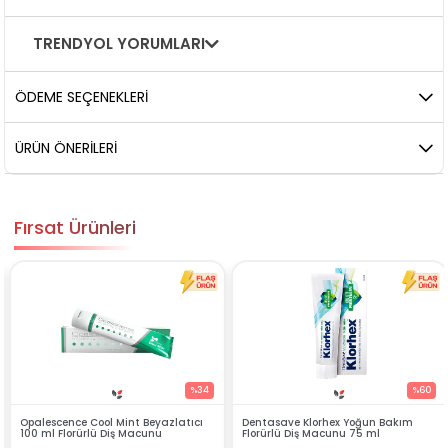
TRENDYOL YORUMLARI
ÖDEME SEÇENEKLERI
ÜRÜN ÖNERILERI
Fırsat Ürünleri
%34
%60
%
cı
Dentasave Klorhex Yoğun Bakım
Black Berry Bitkisel Sprey 25 ml
Florürlü Diş Macunu 75 ml