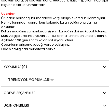
sodyum borat ve sodyum klorid; 960.0001 DYMED™ (poliaminopropil
biguanid) ile korunmaktadır.
Uyarılar :
Üründeki herhangi bir maddeye karşı alerjiniz varsa, kullanmayınız.
Her Kullanımdan sonra, lens kabında kalan solüsyonu daima
dökünüz.
Kullanmadığınız zamanlarda şişenin kapağını daima kapalı tutunuz.
Kutu ve şişe üzerinde yazan son kullanma tarihinden önce tüketiniz.
Açıldıktan 90 gün sonra kalan solüsyonu atınız.
Çocukların erişemeyeceği yerde saklayınız.
Oda sıcaklığında muhafaza ediniz.
YORUMLAR
(0)
TRENDYOL YORUMLARI
ÖDEME SEÇENEKLERI
ÜRÜN ÖNERILERI