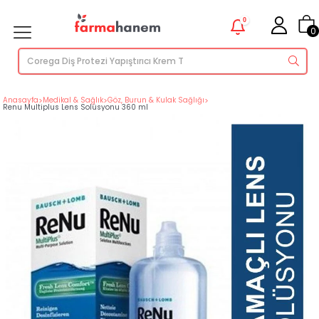
0
0
Anasayfa
>
Medikal & Sağlık
>
Göz, Burun & Kulak Sağlığı
>
Renu Multiplus Lens Solüsyonu 360 ml