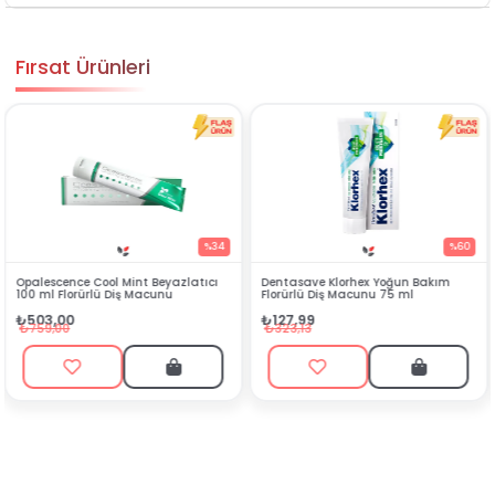
Fırsat Ürünleri
4
%60
%54
Dentasave Klorhex Yoğun Bakım
Black Berry Bitkisel Sprey 25 ml
Florürlü Diş Macunu 75 ml
₺90,99
₺127,99
₺199,90
₺323,13