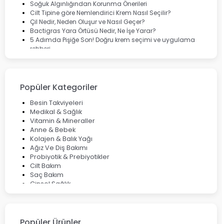
Soğuk Algınlığından Korunma Önerileri
Cilt Tipine göre Nemlendirici Krem Nasıl Seçilir?
Çil Nedir, Neden Oluşur ve Nasıl Geçer?
Bactigras Yara Örtüsü Nedir, Ne İşe Yarar?
5 Adımda Pişiğe Son! Doğru krem seçimi ve uygulama
rehberi
Enterogermina Family ile Bağırsak Sağlığınızı Güçlendirin
Cilt Bakımı Aşamaları ve Detaylı Rehber
Saç Derisinde Kepek ve Egzama: Belirtileri, Nedenleri ve
Çözüm Yolları
Popüler Kategoriler
Bocavirüs Enfeksiyonu Hakkında Bilmeniz Gerekenler
Deep Flex Topraklama Matı Nedir? Detaylı Rehber
Besin Takviyeleri
Mumiyo Nedir? Faydaları ve Kullanım Alanları Nelerdir?
Medikal & Sağlık
Vitamin & Mineraller
Anne & Bebek
Kolajen & Balık Yağı
Ağız Ve Diş Bakımı
Probiyotik & Prebiyotikler
Cilt Bakım
Saç Bakım
Cinsel Sağlık
Fırsat Ürünleri
Ateş Ölçerler & Tansiyon Aletleri
Çocuklar için Takviye Gıdalar
Popüler Ürünler