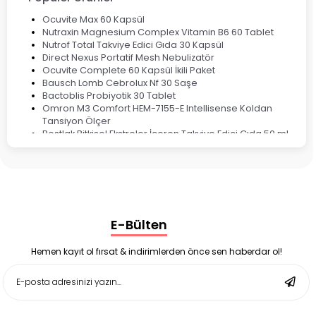
Ocuvite Max 60 Kapsül
Nutraxin Magnesium Complex Vitamin B6 60 Tablet
Nutrof Total Takviye Edici Gıda 30 Kapsül
Direct Nexus Portatif Mesh Nebulizatör
Ocuvite Complete 60 Kapsül İkili Paket
Bausch Lomb Cebrolux Nf 30 Saşe
Bactoblis Probiyotik 30 Tablet
Omron M3 Comfort HEM-7155-E Intellisense Koldan
Tansiyon Ölçer
Bestlak Bitkisel Ekstreler İçeren Takviye Edici Gıda 50 ml
Bruno Baby Nazal Aspiratör Yedek Ucu 10'lu
Corega Super Naneli Diş Protezi Yapıştırıcı Krem 40 gr
Ligone Probiyotik 30 Kapsül
Black Berry Geciktirici Sprey 25 ml
Nutrof Total Takviye Edici Gıda 30 Kapsül
Supradyn Energy Focus 30 Tablet
E-Bülten
Enterogermina Family 5 ml 20 Flakon
Deep Flex Stres Azaltıcı ve Enerji Dengeleyici Topraklama
Matı Set 40x60 cm
Hemen kayıt ol fırsat & indirimlerden önce sen haberdar ol!
Deep Flex Stres Azaltıcı ve Enerji Dengeleyici Topraklama
Matı Set 25x35 cm