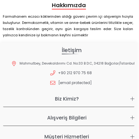
Hakkımızda
Farmahanem eczacı köklerinden aldığı güveni çevrim içi alışverişin hızıyla
buluşturur. Dermokozmetik, vitamin ve anne-bebek ürünlerini titizlikle seçer,
tazelik kontrolünden geçirir, aynı gün kargoya teslim eder. Size kalan
yalnızca kendinize iyi bakmanın keyfini sürmektir
İletişim
Mahmutbey, Devekaldırımı Cd. No:33 B D:C, 34218 Bağcılar/İstanbul
+90 212 970 75 68
[email protected]
Biz Kimiz?
Alışveriş Bilgileri
Müşteri Hizmetleri