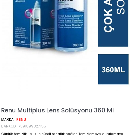
Renu Multiplus Lens Solüsyonu 360 Ml
MARKA
:
RENU
BARKOD
:
7391899827155
Günlük temizlik ile uzun süreli rahatlık sağlar. Temizlemeye, durulamaya,