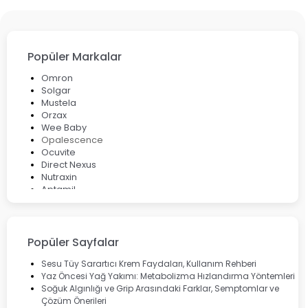
Popüler Markalar
Omron
Solgar
Mustela
Orzax
Wee Baby
Opalescence
Ocuvite
Direct Nexus
Nutraxin
Aptamil
Bepanthol
Bioxcin
Okey
Lansinoh
Popüler Sayfalar
Cebrolux
Dermoskin
Sesu Tüy Sarartıcı Krem Faydaları, Kullanım Rehberi
Marvis
Yaz Öncesi Yağ Yakımı: Metabolizma Hızlandırma Yöntemleri
Rcfarma
Soğuk Algınlığı ve Grip Arasındaki Farklar, Semptomlar ve
Çözüm Önerileri