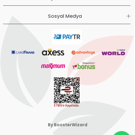
Sosyal Medya
By BoosterWizard