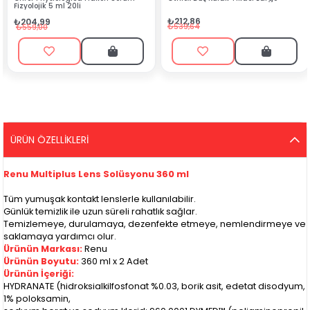
Adet
₺212,86
₺194,99
₺539,64
₺550,00
ÜRÜN ÖZELLIKLERI
Renu Multiplus Lens Solüsyonu 360 ml
Tüm yumuşak kontakt lenslerle kullanılabilir.
Günlük temizlik ile uzun süreli rahatlık sağlar.
Temizlemeye, durulamaya, dezenfekte etmeye, nemlendirmeye ve
saklamaya yardımcı olur.
Ürünün Markası:
Renu
Ürünün Boyutu:
360 ml x 2 Adet
Ürünün İçeriği:
HYDRANATE (hidroksialkilfosfonat %0.03, borik asit, edetat disodyum,
1% poloksamin,