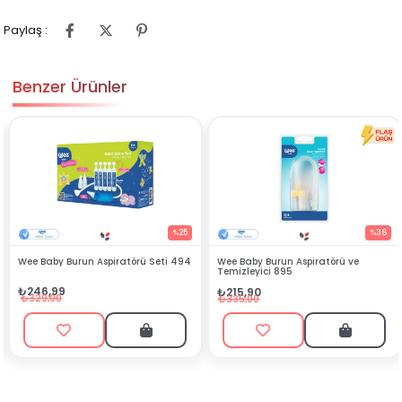
Paylaş :
Benzer Ürünler
%25
%36
Wee Baby Burun Aspiratörü Seti 494
Wee Baby Burun Aspiratörü ve
Temizleyici 895
₺246,99
₺215,90
₺329,00
₺335,00