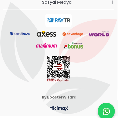
Sosyal Medya
By BoosterWizard