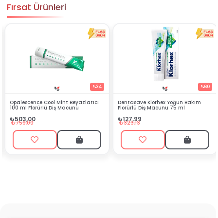
Fırsat Ürünleri
%34
%60
scence Cool Mint Beyazlatıcı
Dentasave Klorhex Yoğun Bakım
Black 
l Florürlü Diş Macunu
Florürlü Diş Macunu 75 ml
₺90,
3,00
₺127,99
₺199,
9,00
₺323,13