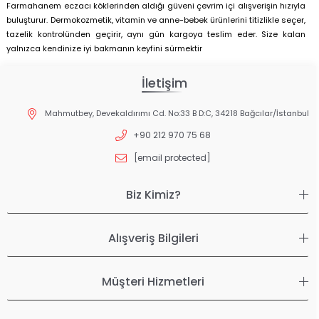
Farmahanem eczacı köklerinden aldığı güveni çevrim içi alışverişin hızıyla
buluşturur. Dermokozmetik, vitamin ve anne-bebek ürünlerini titizlikle seçer,
tazelik kontrolünden geçirir, aynı gün kargoya teslim eder. Size kalan
yalnızca kendinize iyi bakmanın keyfini sürmektir
İletişim
Mahmutbey, Devekaldırımı Cd. No:33 B D:C, 34218 Bağcılar/İstanbul
+90 212 970 75 68
[email protected]
Biz Kimiz?
Alışveriş Bilgileri
Müşteri Hizmetleri