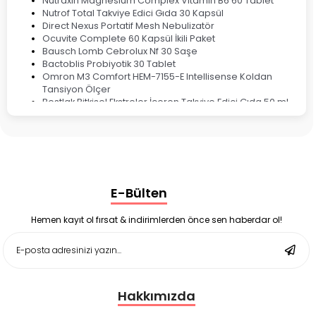
Nutraxin Magnesium Complex Vitamin B6 60 Tablet
Nutrof Total Takviye Edici Gıda 30 Kapsül
Direct Nexus Portatif Mesh Nebulizatör
Ocuvite Complete 60 Kapsül İkili Paket
Bausch Lomb Cebrolux Nf 30 Saşe
Bactoblis Probiyotik 30 Tablet
Omron M3 Comfort HEM-7155-E Intellisense Koldan
Tansiyon Ölçer
Bestlak Bitkisel Ekstreler İçeren Takviye Edici Gıda 50 ml
Bruno Baby Nazal Aspiratör Yedek Ucu 10'lu
Corega Super Naneli Diş Protezi Yapıştırıcı Krem 40 gr
Ligone Probiyotik 30 Kapsül
Black Berry Geciktirici Sprey 25 ml
Nutrof Total Takviye Edici Gıda 30 Kapsül
Supradyn Energy Focus 30 Tablet
E-Bülten
Enterogermina Family 5 ml 20 Flakon
Deep Flex Stres Azaltıcı ve Enerji Dengeleyici Topraklama
Matı Set 40x60 cm
Hemen kayıt ol fırsat & indirimlerden önce sen haberdar ol!
Deep Flex Stres Azaltıcı ve Enerji Dengeleyici Topraklama
Matı Set 25x35 cm
Hakkımızda