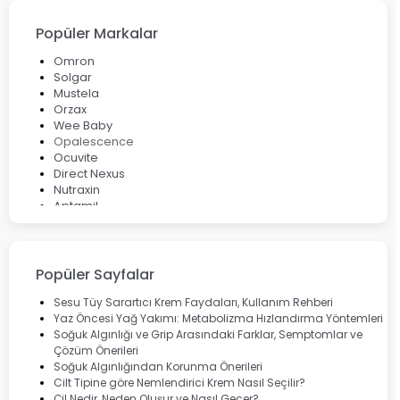
Popüler Markalar
Omron
Solgar
Mustela
Orzax
Wee Baby
Opalescence
Ocuvite
Direct Nexus
Nutraxin
Aptamil
Bepanthol
Bioxcin
Okey
Lansinoh
Popüler Sayfalar
Cebrolux
Dermoskin
Sesu Tüy Sarartıcı Krem Faydaları, Kullanım Rehberi
Marvis
Yaz Öncesi Yağ Yakımı: Metabolizma Hızlandırma Yöntemleri
Rcfarma
Soğuk Algınlığı ve Grip Arasındaki Farklar, Semptomlar ve
Çözüm Önerileri
Soğuk Algınlığından Korunma Önerileri
Cilt Tipine göre Nemlendirici Krem Nasıl Seçilir?
Çil Nedir, Neden Oluşur ve Nasıl Geçer?