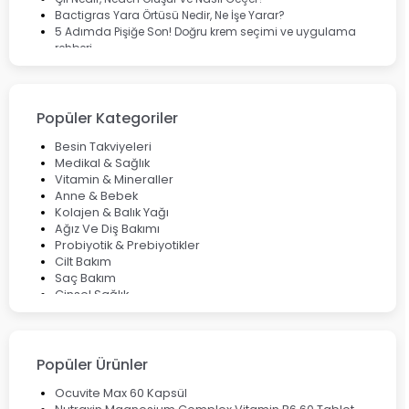
Bactigras Yara Örtüsü Nedir, Ne İşe Yarar?
5 Adımda Pişiğe Son! Doğru krem seçimi ve uygulama
rehberi
Enterogermina Family ile Bağırsak Sağlığınızı Güçlendirin
Cilt Bakımı Aşamaları ve Detaylı Rehber
Saç Derisinde Kepek ve Egzama: Belirtileri, Nedenleri ve
Çözüm Yolları
Popüler Kategoriler
Bocavirüs Enfeksiyonu Hakkında Bilmeniz Gerekenler
Deep Flex Topraklama Matı Nedir? Detaylı Rehber
Besin Takviyeleri
Mumiyo Nedir? Faydaları ve Kullanım Alanları Nelerdir?
Medikal & Sağlık
Vitamin & Mineraller
Anne & Bebek
Kolajen & Balık Yağı
Ağız Ve Diş Bakımı
Probiyotik & Prebiyotikler
Cilt Bakım
Saç Bakım
Cinsel Sağlık
Fırsat Ürünleri
Ateş Ölçerler & Tansiyon Aletleri
Çocuklar için Takviye Gıdalar
Popüler Ürünler
Ocuvite Max 60 Kapsül