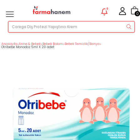
0
0
Anasayfa
>
Anne & Bebek
>
Bebek Bakım
>
Bebek Temizlik/Banyo
>
Otribebe Monodoz 5ml X 20 adet