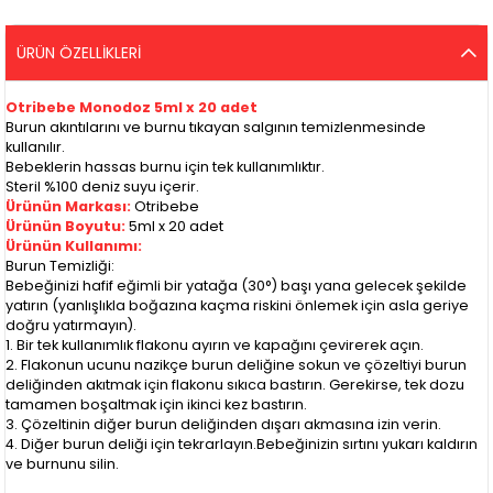
ÜRÜN ÖZELLIKLERI
Otribebe Monodoz 5ml x 20 adet
Burun akıntılarını ve burnu tıkayan salgının temizlenmesinde
kullanılır.
Bebeklerin hassas burnu için tek kullanımlıktır.
Steril %100 deniz suyu içerir.
Ürünün Markası:
Otribebe
Ürünün Boyutu:
5ml x 20 adet
Ürünün Kullanımı:
Burun Temizliği:
Bebeğinizi hafif eğimli bir yatağa (30°) başı yana gelecek şekilde
yatırın (yanlışlıkla boğazına kaçma riskini önlemek için asla geriye
doğru yatırmayın).
1. Bir tek kullanımlık flakonu ayırın ve kapağını çevirerek açın.
2. Flakonun ucunu nazikçe burun deliğine sokun ve çözeltiyi burun
deliğinden akıtmak için flakonu sıkıca bastırın. Gerekirse, tek dozu
tamamen boşaltmak için ikinci kez bastırın.
3. Çözeltinin diğer burun deliğinden dışarı akmasına izin verin.
4. Diğer burun deliği için tekrarlayın.Bebeğinizin sırtını yukarı kaldırın
ve burnunu silin.