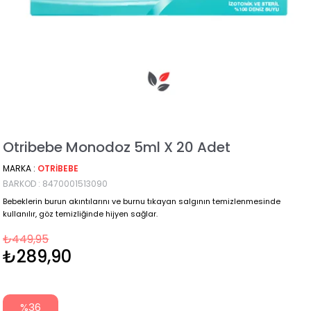
Otribebe Monodoz 5ml X 20 Adet
MARKA
:
OTRIBEBE
BARKOD
:
8470001513090
Bebeklerin burun akıntılarını ve burnu tıkayan salgının temizlenmesinde
kullanılır, göz temizliğinde hijyen sağlar.
₺449,95
₺289,90
%
36