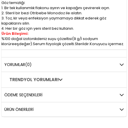
Göz temizliği:
1. Bir tek kullanımlık flakonu ayırın ve kapağını çevirerek açın.
2. Steril bir bezi Otribebe Monodoz ile ıslatın.
3. Toz, kir veya enfeksiyon yaymamaya dikkat ederek göz
kapaklarını silin.
4. Her bir göz için yeni steril bez kullanın.
Ürün Bileşimi:
%100 doğal izotonikdeniz suyu çözeltisi(9 g/l sodyum
klorüreeşdeğer).Serum fizyolojik çözelti.Sterildir.Koruyucu içermez.
YORUMLAR
(0)
TRENDYOL YORUMLARI
ÖDEME SEÇENEKLERI
ÜRÜN ÖNERILERI