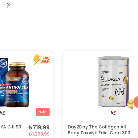
%45
₺719,99
YA C II 90
Day2Day The Collagen All
Body Takviye Edici Gıda 300
₺1.299,99