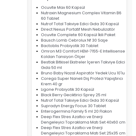
Ocuvite Max 60 Kapsül
Nutraxin Magnesium Complex Vitamin B6
60 Tablet
Nutrof Total Takviye Edici Gıda 30 Kapsül
Direct Nexus Portatif Mesh Nebulizatör
Ocuvite Complete 60 Kapsül İkili Paket
Bausch Lomb Cebrolux Nf 30 Saşe
Bactoblis Probiyotik 30 Tablet
Omron M3 Comfort HEM-7155-E Intellisense
Koldan Tansiyon Ölçer
Bestlak Bitkisel Ekstreler İçeren Takviye Edici
Gıda 50 ml
Bruno Baby Nazal Aspiratör Yedek Ucu 10'lu
Corega Super Naneli Diş Protezi Yapıştırıcı
Krem 40 gr
Ligone Probiyotik 30 Kapsül
Black Berry Geciktirici Sprey 25 ml
Nutrof Total Takviye Edici Gıda 30 Kapsül
Supradyn Energy Focus 30 Tablet
Enterogermina Family 5 ml 20 Flakon
Deep Flex Stres Azaltıcı ve Enerji
Dengeleyici Topraklama Matı Set 40x60 cm
Deep Flex Stres Azaltıcı ve Enerji
Dengeleyici Topraklama Matı Set 25x35 cm