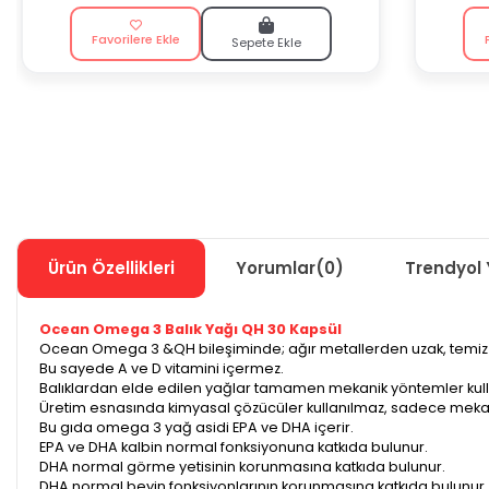
Favorilere Ekle
Sepete Ekle
Ürün Özellikleri
Yorumlar
(0)
Trendyol 
Ocean Omega 3 Balık Yağı QH 30 Kapsül
Ocean Omega 3 &QH bileşiminde; ağır metallerden uzak, temiz ve
Bu sayede A ve D vitamini içermez.
Balıklardan elde edilen yağlar tamamen mekanik yöntemler kullanıl
Üretim esnasında kimyasal çözücüler kullanılmaz, sadece mekani
Bu gıda omega 3 yağ asidi EPA ve DHA içerir.
EPA ve DHA kalbin normal fonksiyonuna katkıda bulunur.
DHA normal görme yetisinin korunmasına katkıda bulunur.
DHA normal beyin fonksiyonlarının korunmasına katkıda bulunur.