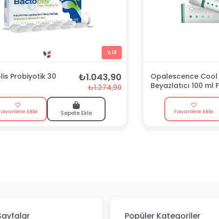
%18
₺1.043,90
is Probiyotik 30
Opalescence Cool 
Beyazlatıcı 100 ml F
₺1.274,90
Macunu
Favorilere Ekle
Favorilere Ekle
Sepete Ekle
Sayfalar
Popüler Kategoriler