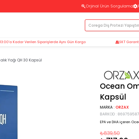
Orjinal Ürün Sorgulama
 13:00’a Kadar Verilen Siparişlerde Aynı Gün Kargo
SKT Garantil
lık Yağı QH 30 Kapsül
Ocean Ome
Kapsül
MARKA
:
ORZAX
BARKOD
:
86975958
EPA ve DHA içeren Oce
₺839,50