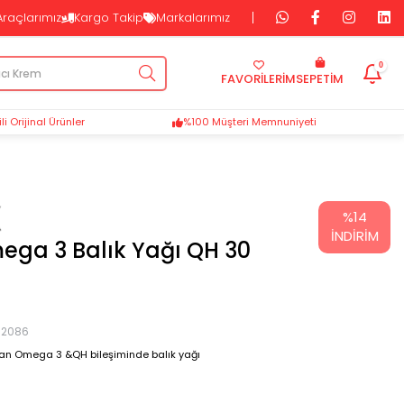
Araçlarımız
Kargo Takip
Markalarımız
0
FAVORİLERİM
SEPETIM
i Orijinal Ürünler
%100 Müşteri Memnuniyeti
%
14
İNDIRIM
ga 3 Balık Yağı QH 30
72086
an Omega 3 &QH bileşiminde balık yağı