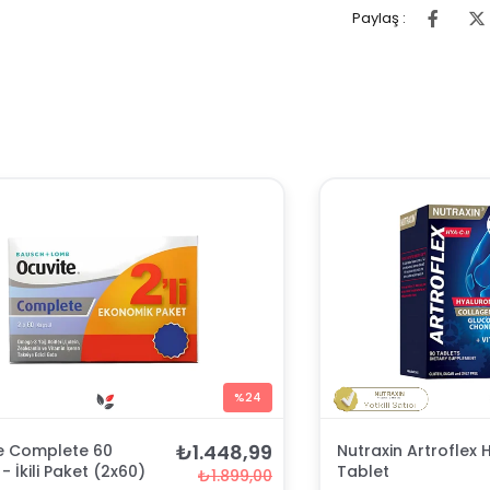
Paylaş :
%24
₺1.448,99
e Complete 60
Nutraxin Artroflex H
- İkili Paket (2x60)
Tablet
₺1.899,00