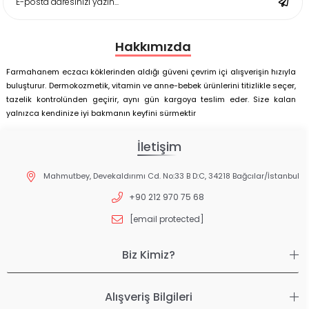
Hakkımızda
Farmahanem eczacı köklerinden aldığı güveni çevrim içi alışverişin hızıyla
buluşturur. Dermokozmetik, vitamin ve anne-bebek ürünlerini titizlikle seçer,
tazelik kontrolünden geçirir, aynı gün kargoya teslim eder. Size kalan
yalnızca kendinize iyi bakmanın keyfini sürmektir
İletişim
Mahmutbey, Devekaldırımı Cd. No:33 B D:C, 34218 Bağcılar/İstanbul
+90 212 970 75 68
[email protected]
Biz Kimiz?
Alışveriş Bilgileri