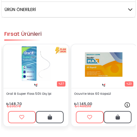
ÜRÜN ÖNERILERI
Fırsat Ürünleri
%37
%23
Oral B Super Floss 50li Diş İpi
Ocuvite Max 60 Kapsül
₺148,70
₺1.145,00
₺235,78
₺1.488,00