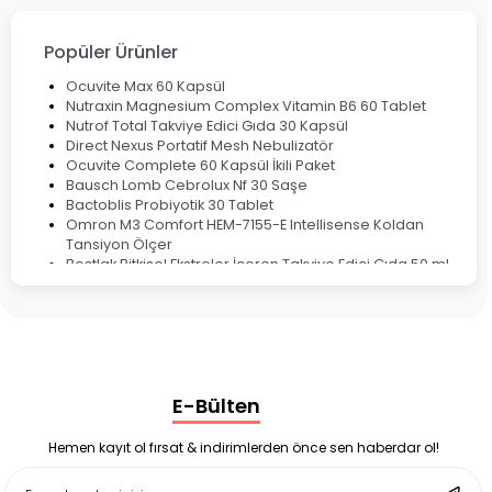
Ateş Ölçerler & Tansiyon Aletleri
Çocuklar için Takviye Gıdalar
Popüler Ürünler
Ocuvite Max 60 Kapsül
Nutraxin Magnesium Complex Vitamin B6 60 Tablet
Nutrof Total Takviye Edici Gıda 30 Kapsül
Direct Nexus Portatif Mesh Nebulizatör
Ocuvite Complete 60 Kapsül İkili Paket
Bausch Lomb Cebrolux Nf 30 Saşe
Bactoblis Probiyotik 30 Tablet
Omron M3 Comfort HEM-7155-E Intellisense Koldan
Tansiyon Ölçer
Bestlak Bitkisel Ekstreler İçeren Takviye Edici Gıda 50 ml
Bruno Baby Nazal Aspiratör Yedek Ucu 10'lu
Corega Super Naneli Diş Protezi Yapıştırıcı Krem 40 gr
Ligone Probiyotik 30 Kapsül
Black Berry Geciktirici Sprey 25 ml
Nutrof Total Takviye Edici Gıda 30 Kapsül
Supradyn Energy Focus 30 Tablet
E-Bülten
Enterogermina Family 5 ml 20 Flakon
Deep Flex Stres Azaltıcı ve Enerji Dengeleyici Topraklama
Matı Set 40x60 cm
Hemen kayıt ol fırsat & indirimlerden önce sen haberdar ol!
Deep Flex Stres Azaltıcı ve Enerji Dengeleyici Topraklama
Matı Set 25x35 cm