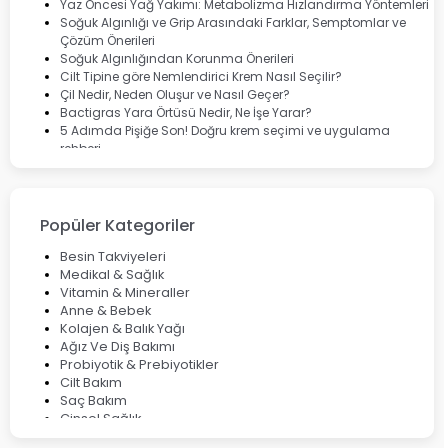
Marvis
Yaz Öncesi Yağ Yakımı: Metabolizma Hızlandırma Yöntemleri
Rcfarma
Soğuk Algınlığı ve Grip Arasındaki Farklar, Semptomlar ve
Çözüm Önerileri
Soğuk Algınlığından Korunma Önerileri
Cilt Tipine göre Nemlendirici Krem Nasıl Seçilir?
Çil Nedir, Neden Oluşur ve Nasıl Geçer?
Bactigras Yara Örtüsü Nedir, Ne İşe Yarar?
5 Adımda Pişiğe Son! Doğru krem seçimi ve uygulama
rehberi
Enterogermina Family ile Bağırsak Sağlığınızı Güçlendirin
Cilt Bakımı Aşamaları ve Detaylı Rehber
Saç Derisinde Kepek ve Egzama: Belirtileri, Nedenleri ve
Çözüm Yolları
Popüler Kategoriler
Bocavirüs Enfeksiyonu Hakkında Bilmeniz Gerekenler
Deep Flex Topraklama Matı Nedir? Detaylı Rehber
Besin Takviyeleri
Mumiyo Nedir? Faydaları ve Kullanım Alanları Nelerdir?
Medikal & Sağlık
Vitamin & Mineraller
Anne & Bebek
Kolajen & Balık Yağı
Ağız Ve Diş Bakımı
Probiyotik & Prebiyotikler
Cilt Bakım
Saç Bakım
Cinsel Sağlık
Fırsat Ürünleri