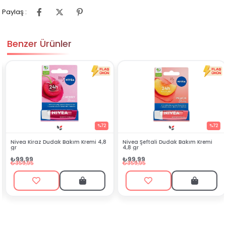
Paylaş :
Benzer Ürünler
%72
%72
Nivea Kiraz Dudak Bakım Kremi 4,8
Nivea Şeftali Dudak Bakım Kremi
gr
4,8 gr
₺99,99
₺99,99
₺359,95
₺359,95