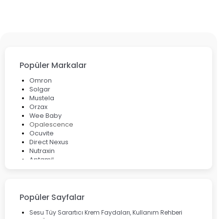
Popüler Markalar
Omron
Solgar
Mustela
Orzax
Wee Baby
Opalescence
Ocuvite
Direct Nexus
Nutraxin
Aptamil
Bepanthol
Bioxcin
Okey
Lansinoh
Popüler Sayfalar
Cebrolux
Dermoskin
Sesu Tüy Sarartıcı Krem Faydaları, Kullanım Rehberi