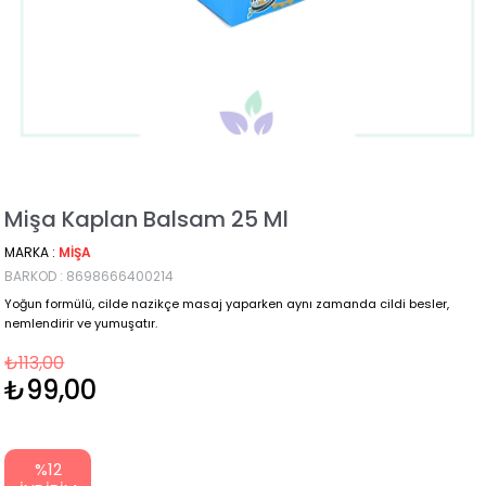
Mişa Kaplan Balsam 25 Ml
MARKA
:
MIŞA
BARKOD
:
8698666400214
Yoğun formülü, cilde nazikçe masaj yaparken aynı zamanda cildi besler,
nemlendirir ve yumuşatır.
₺113,00
₺99,00
%
12