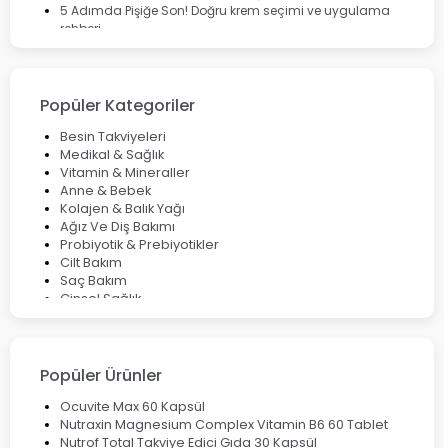
5 Adımda Pişiğe Son! Doğru krem seçimi ve uygulama
rehberi
Enterogermina Family ile Bağırsak Sağlığınızı Güçlendirin
Cilt Bakımı Aşamaları ve Detaylı Rehber
Saç Derisinde Kepek ve Egzama: Belirtileri, Nedenleri ve
Çözüm Yolları
Popüler Kategoriler
Bocavirüs Enfeksiyonu Hakkında Bilmeniz Gerekenler
Deep Flex Topraklama Matı Nedir? Detaylı Rehber
Besin Takviyeleri
Mumiyo Nedir? Faydaları ve Kullanım Alanları Nelerdir?
Medikal & Sağlık
Vitamin & Mineraller
Anne & Bebek
Kolajen & Balık Yağı
Ağız Ve Diş Bakımı
Probiyotik & Prebiyotikler
Cilt Bakım
Saç Bakım
Cinsel Sağlık
Fırsat Ürünleri
Ateş Ölçerler & Tansiyon Aletleri
Çocuklar için Takviye Gıdalar
Popüler Ürünler
Ocuvite Max 60 Kapsül
Nutraxin Magnesium Complex Vitamin B6 60 Tablet
Nutrof Total Takviye Edici Gıda 30 Kapsül