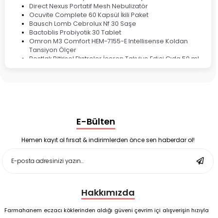
Direct Nexus Portatif Mesh Nebulizatör
Ocuvite Complete 60 Kapsül İkili Paket
Bausch Lomb Cebrolux Nf 30 Saşe
Bactoblis Probiyotik 30 Tablet
Omron M3 Comfort HEM-7155-E Intellisense Koldan
Tansiyon Ölçer
Bestlak Bitkisel Ekstreler İçeren Takviye Edici Gıda 50 ml
Bruno Baby Nazal Aspiratör Yedek Ucu 10'lu
Corega Super Naneli Diş Protezi Yapıştırıcı Krem 40 gr
Ligone Probiyotik 30 Kapsül
Black Berry Geciktirici Sprey 25 ml
Nutrof Total Takviye Edici Gıda 30 Kapsül
Supradyn Energy Focus 30 Tablet
E-Bülten
Enterogermina Family 5 ml 20 Flakon
Deep Flex Stres Azaltıcı ve Enerji Dengeleyici Topraklama
Matı Set 40x60 cm
Hemen kayıt ol fırsat & indirimlerden önce sen haberdar ol!
Deep Flex Stres Azaltıcı ve Enerji Dengeleyici Topraklama
Matı Set 25x35 cm
Hakkımızda
Farmahanem eczacı köklerinden aldığı güveni çevrim içi alışverişin hızıyla