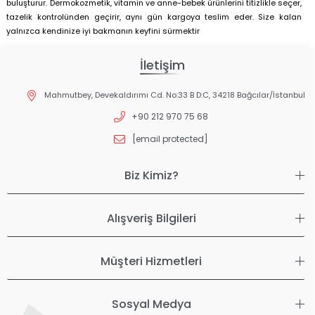
buluşturur. Dermokozmetik, vitamin ve anne-bebek ürünlerini titizlikle seçer,
tazelik kontrolünden geçirir, aynı gün kargoya teslim eder. Size kalan
yalnızca kendinize iyi bakmanın keyfini sürmektir
İletişim
Mahmutbey, Devekaldırımı Cd. No:33 B D:C, 34218 Bağcılar/İstanbul
+90 212 970 75 68
[email protected]
Biz Kimiz?
Alışveriş Bilgileri
Müşteri Hizmetleri
Sosyal Medya