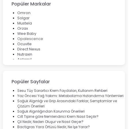
Popüler Markalar
Omron
Solgar
Mustela
Orzax
Wee Baby
Opalescence
Ocuvite
Direct Nexus
Nutraxin
Aptamil
Bepanthol
Bioxcin
Okey
Lansinoh
Popüler Sayfalar
Cebrolux
Dermoskin
Sesu Tüy Sarartıcı Krem Faydaları, Kullanım Rehberi
Marvis
Yaz Öncesi Yağ Yakımı: Metabolizma Hızlandırma Yöntemleri
Rcfarma
Soğuk Algınlığı ve Grip Arasındaki Farklar, Semptomlar ve
Çözüm Önerileri
Soğuk Algınlığından Korunma Önerileri
Cilt Tipine göre Nemlendirici Krem Nasıl Seçilir?
Çil Nedir, Neden Oluşur ve Nasıl Geçer?
Bactigras Yara Örtüsü Nedir, Ne İşe Yarar?