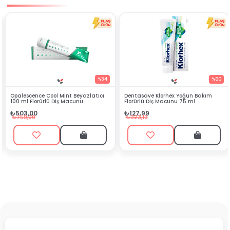
%34
%60
ol Mint Beyazlatıcı
Dentasave Klorhex Yoğun Bakım
Black Berry Bitk
ü Diş Macunu
Florürlü Diş Macunu 75 ml
₺90,99
₺127,99
₺199,90
₺323,13