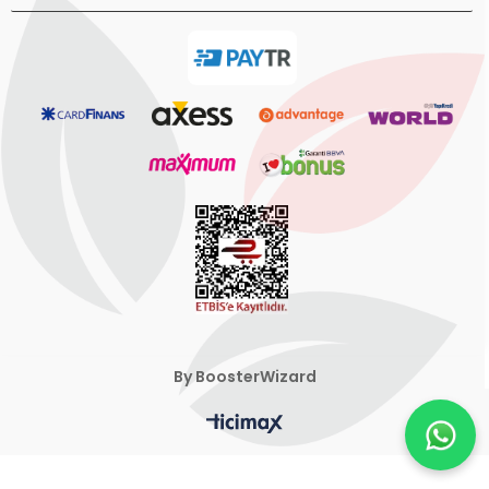
By BoosterWizard