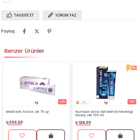
TAVSIYE ET
YORUM YAZ
Paylaş :
Benzer Ürünler
%25
%62
Meditech Arnica Jel 75 gr
Nutraxin Extra Gel Mentol Ferahlığı
Masaj Jeli 100 ml
₺394,99
₺188,99
₺525,00
₺499,00