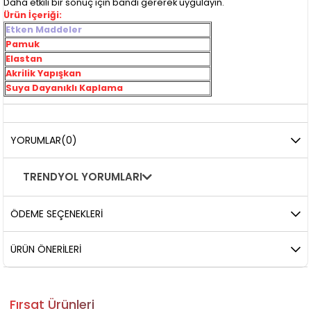
Daha etkili bir sonuç için bandı gererek uygulayın.
Ürün İçeriği:
Etken Maddeler
Pamuk
Elastan
Akrilik Yapışkan
Suya Dayanıklı Kaplama
YORUMLAR
(0)
TRENDYOL YORUMLARI
ÖDEME SEÇENEKLERI
ÜRÜN ÖNERILERI
Fırsat Ürünleri