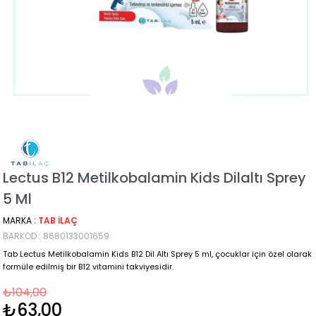
Lectus B12 Metilkobalamin Kids Dilaltı Sprey
5 Ml
MARKA
:
TAB İLAÇ
BARKOD
:
8680133001659
Tab Lectus Metilkobalamin Kids B12 Dil Altı Sprey 5 ml, çocuklar için özel olarak
formüle edilmiş bir B12 vitamini takviyesidir.
₺104,00
₺63,00