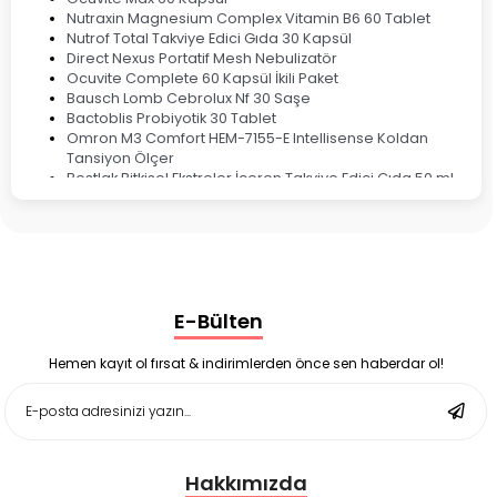
Nutraxin Magnesium Complex Vitamin B6 60 Tablet
Nutrof Total Takviye Edici Gıda 30 Kapsül
Direct Nexus Portatif Mesh Nebulizatör
Ocuvite Complete 60 Kapsül İkili Paket
Bausch Lomb Cebrolux Nf 30 Saşe
Bactoblis Probiyotik 30 Tablet
Omron M3 Comfort HEM-7155-E Intellisense Koldan
Tansiyon Ölçer
Bestlak Bitkisel Ekstreler İçeren Takviye Edici Gıda 50 ml
Bruno Baby Nazal Aspiratör Yedek Ucu 10'lu
Corega Super Naneli Diş Protezi Yapıştırıcı Krem 40 gr
Ligone Probiyotik 30 Kapsül
Black Berry Geciktirici Sprey 25 ml
Nutrof Total Takviye Edici Gıda 30 Kapsül
Supradyn Energy Focus 30 Tablet
E-Bülten
Enterogermina Family 5 ml 20 Flakon
Deep Flex Stres Azaltıcı ve Enerji Dengeleyici Topraklama
Matı Set 40x60 cm
Hemen kayıt ol fırsat & indirimlerden önce sen haberdar ol!
Deep Flex Stres Azaltıcı ve Enerji Dengeleyici Topraklama
Matı Set 25x35 cm
Hakkımızda