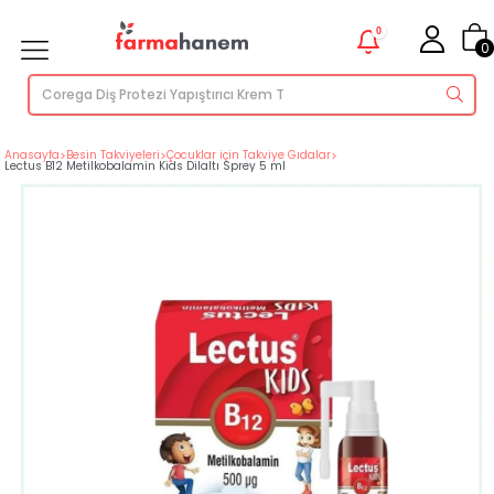
0
0
Anasayfa
>
Besin Takviyeleri
>
Çocuklar için Takviye Gıdalar
>
Lectus B12 Metilkobalamin Kids Dilaltı Sprey 5 ml