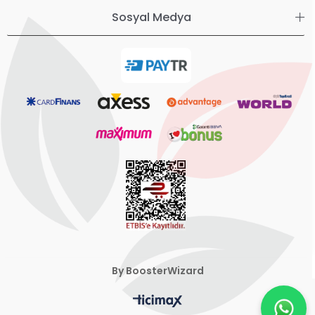
Sosyal Medya
By BoosterWizard