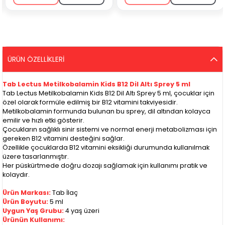
ÜRÜN ÖZELLIKLERI
Tab Lectus Metilkobalamin Kids B12 Dil Altı Sprey 5 ml
Tab Lectus Metilkobalamin Kids B12 Dil Altı Sprey 5 ml, çocuklar için
özel olarak formüle edilmiş bir B12 vitamini takviyesidir.
Metilkobalamin formunda bulunan bu sprey, dil altından kolayca
emilir ve hızlı etki gösterir.
Çocukların sağlıklı sinir sistemi ve normal enerji metabolizması için
gereken B12 vitamini desteğini sağlar.
Özellikle çocuklarda B12 vitamini eksikliği durumunda kullanılmak
üzere tasarlanmıştır.
Her püskürtmede doğru dozajı sağlamak için kullanımı pratik ve
kolaydır.
Ürün Markası:
Tab İlaç
Ürün Boyutu:
5 ml
Uygun Yaş Grubu:
4 yaş üzeri
Ürünün Kullanımı: