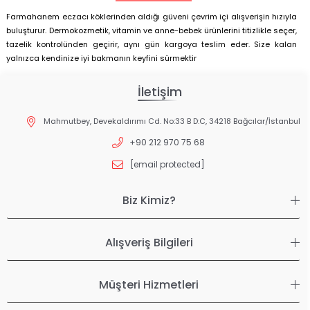
Farmahanem eczacı köklerinden aldığı güveni çevrim içi alışverişin hızıyla
buluşturur. Dermokozmetik, vitamin ve anne-bebek ürünlerini titizlikle seçer,
tazelik kontrolünden geçirir, aynı gün kargoya teslim eder. Size kalan
yalnızca kendinize iyi bakmanın keyfini sürmektir
İletişim
Mahmutbey, Devekaldırımı Cd. No:33 B D:C, 34218 Bağcılar/İstanbul
+90 212 970 75 68
[email protected]
Biz Kimiz?
Alışveriş Bilgileri
Müşteri Hizmetleri