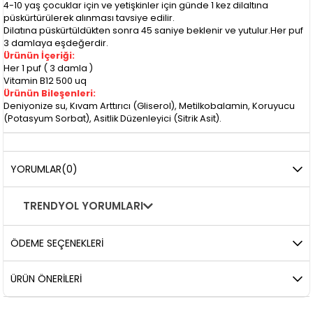
4-10 yaş çocuklar için ve yetişkinler için günde 1 kez dilaltına
püskürtürülerek alınması tavsiye edilir.
Dilatına püskürtüldükten sonra 45 saniye beklenir ve yutulur.Her puf
3 damlaya eşdeğerdir.
Ürünün İçeriği:
Her 1 puf ( 3 damla )
Vitamin B12 500 uq
Ürünün Bileşenleri:
Deniyonize su, Kıvam Arttırıcı (Gliserol), Metilkobalamin, Koruyucu
(Potasyum Sorbat), Asitlik Düzenleyici (Sitrik Asit).
YORUMLAR
(0)
TRENDYOL YORUMLARI
ÖDEME SEÇENEKLERI
ÜRÜN ÖNERILERI