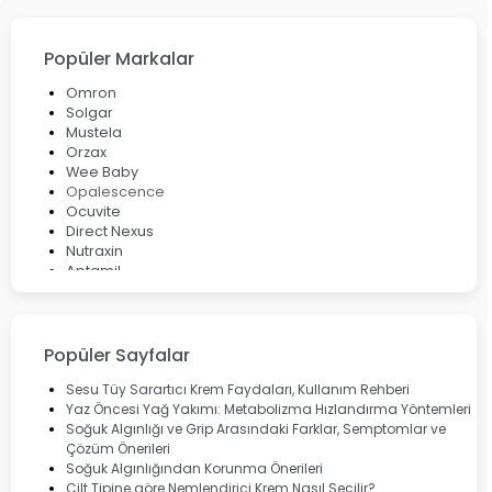
Popüler Markalar
Omron
Solgar
Mustela
Orzax
Wee Baby
Opalescence
Ocuvite
Direct Nexus
Nutraxin
Aptamil
Bepanthol
Bioxcin
Okey
Lansinoh
Popüler Sayfalar
Cebrolux
Dermoskin
Sesu Tüy Sarartıcı Krem Faydaları, Kullanım Rehberi
Marvis
Yaz Öncesi Yağ Yakımı: Metabolizma Hızlandırma Yöntemleri
Rcfarma
Soğuk Algınlığı ve Grip Arasındaki Farklar, Semptomlar ve
Çözüm Önerileri
Soğuk Algınlığından Korunma Önerileri
Cilt Tipine göre Nemlendirici Krem Nasıl Seçilir?