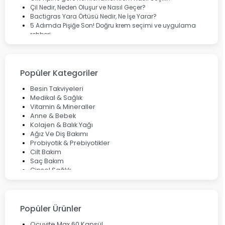
Çil Nedir, Neden Oluşur ve Nasıl Geçer?
Bactigras Yara Örtüsü Nedir, Ne İşe Yarar?
5 Adımda Pişiğe Son! Doğru krem seçimi ve uygulama
rehberi
Enterogermina Family ile Bağırsak Sağlığınızı Güçlendirin
Cilt Bakımı Aşamaları ve Detaylı Rehber
Saç Derisinde Kepek ve Egzama: Belirtileri, Nedenleri ve
Çözüm Yolları
Popüler Kategoriler
Bocavirüs Enfeksiyonu Hakkında Bilmeniz Gerekenler
Deep Flex Topraklama Matı Nedir? Detaylı Rehber
Besin Takviyeleri
Mumiyo Nedir? Faydaları ve Kullanım Alanları Nelerdir?
Medikal & Sağlık
Vitamin & Mineraller
Anne & Bebek
Kolajen & Balık Yağı
Ağız Ve Diş Bakımı
Probiyotik & Prebiyotikler
Cilt Bakım
Saç Bakım
Cinsel Sağlık
Fırsat Ürünleri
Ateş Ölçerler & Tansiyon Aletleri
Çocuklar için Takviye Gıdalar
Popüler Ürünler
Ocuvite Max 60 Kapsül