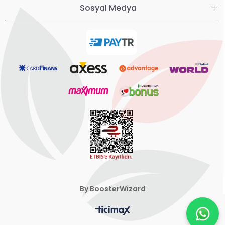
Sosyal Medya
By BoosterWizard