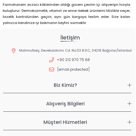
Farmahanem eczacı köklerinden aldığı güveni çevrim içi alışverişin hızıyla
buluşturur. Dermokozmetik, vitamin ve anne-bebek ürünlerini titizlikle seçer,
tazelik kontrolünden geçirir, aynı gün kargoya teslim eder. Size kalan
yalnızca kendinize iyi bakmanın keyfini sürmektir
İletişim
Mahmutbey, Devekaldırımı Cd. No:33 B D:C, 34218 Bağcılar/İstanbul
+90 212 970 75 68
[email protected]
Biz Kimiz?
Alışveriş Bilgileri
Müşteri Hizmetleri