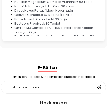
Nutraxin Magnesium Complex Vitamin B6 60 Tablet
Nutrof Total Takviye Edici Gıda 30 Kapsül
Direct Nexus Portatif Mesh Nebulizatör
Ocuvite Complete 60 Kapsül İkili Paket
Bausch Lomb Cebrolux Nf 30 Saşe
Bactoblis Probiyotik 30 Tablet
Omron M3 Comfort HEM-7155-E Intellisense Koldan
Tansiyon Ölçer
Bestlak Bitkisel Ekstreler İçeren Takviye Edici Gıda 50 ml
Bruno Baby Nazal Aspiratör Yedek Ucu 10'lu
Corega Super Naneli Diş Protezi Yapıştırıcı Krem 40 gr
Ligone Probiyotik 30 Kapsül
Black Berry Geciktirici Sprey 25 ml
Nutrof Total Takviye Edici Gıda 30 Kapsül
Supradyn Energy Focus 30 Tablet
E-Bülten
Enterogermina Family 5 ml 20 Flakon
Deep Flex Stres Azaltıcı ve Enerji Dengeleyici Topraklama
Matı Set 40x60 cm
Hemen kayıt ol fırsat & indirimlerden önce sen haberdar ol!
Deep Flex Stres Azaltıcı ve Enerji Dengeleyici Topraklama
Matı Set 25x35 cm
Hakkımızda