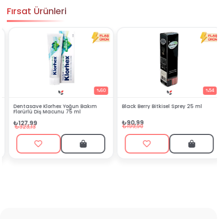
Fırsat Ürünleri
%60
%54
Dentasave Klorhex Yoğun Bakım
Black Berry Bitkisel Sprey 25 ml
Florürlü Diş Macunu 75 ml
₺90,99
₺127,99
₺199,90
₺323,13