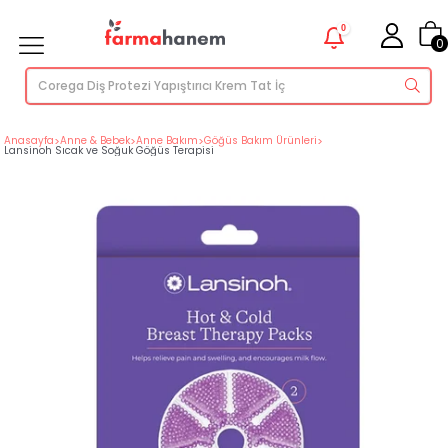
0
0
Anasayfa
>
Anne & Bebek
>
Anne Bakım
>
Göğüs Bakım Ürünleri
>
Lansinoh Sıcak ve Soğuk Göğüs Terapisi