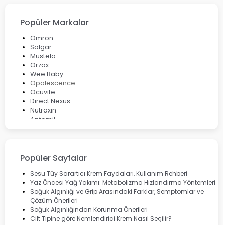
Popüler Markalar
Omron
Solgar
Mustela
Orzax
Wee Baby
Opalescence
Ocuvite
Direct Nexus
Nutraxin
Aptamil
Bepanthol
Bioxcin
Okey
Lansinoh
Popüler Sayfalar
Cebrolux
Dermoskin
Sesu Tüy Sarartıcı Krem Faydaları, Kullanım Rehberi
Marvis
Yaz Öncesi Yağ Yakımı: Metabolizma Hızlandırma Yöntemleri
Rcfarma
Soğuk Algınlığı ve Grip Arasındaki Farklar, Semptomlar ve
Çözüm Önerileri
Soğuk Algınlığından Korunma Önerileri
Cilt Tipine göre Nemlendirici Krem Nasıl Seçilir?