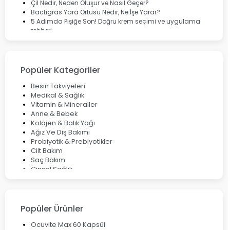
Çil Nedir, Neden Oluşur ve Nasıl Geçer?
Bactigras Yara Örtüsü Nedir, Ne İşe Yarar?
5 Adımda Pişiğe Son! Doğru krem seçimi ve uygulama
rehberi
Enterogermina Family ile Bağırsak Sağlığınızı Güçlendirin
Cilt Bakımı Aşamaları ve Detaylı Rehber
Saç Derisinde Kepek ve Egzama: Belirtileri, Nedenleri ve
Çözüm Yolları
Popüler Kategoriler
Bocavirüs Enfeksiyonu Hakkında Bilmeniz Gerekenler
Deep Flex Topraklama Matı Nedir? Detaylı Rehber
Besin Takviyeleri
Mumiyo Nedir? Faydaları ve Kullanım Alanları Nelerdir?
Medikal & Sağlık
Vitamin & Mineraller
Anne & Bebek
Kolajen & Balık Yağı
Ağız Ve Diş Bakımı
Probiyotik & Prebiyotikler
Cilt Bakım
Saç Bakım
Cinsel Sağlık
Fırsat Ürünleri
Ateş Ölçerler & Tansiyon Aletleri
Çocuklar için Takviye Gıdalar
Popüler Ürünler
Ocuvite Max 60 Kapsül