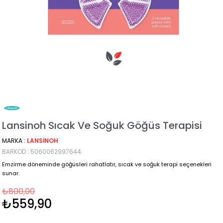
Lansinoh Sıcak Ve Soğuk Göğüs Terapisi
MARKA
:
LANSINOH
BARKOD
:
5060062997644
Emzirme döneminde göğüsleri rahatlatır, sıcak ve soğuk terapi seçenekleri
sunar.
₺800,00
₺559,90