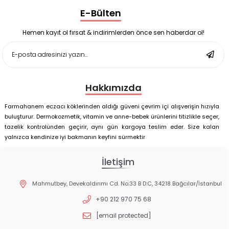
Supradyn Energy Focus 30 Tablet
E-Bülten
Enterogermina Family 5 ml 20 Flakon
Deep Flex Stres Azaltıcı ve Enerji Dengeleyici Topraklama
Matı Set 40x60 cm
Hemen kayıt ol fırsat & indirimlerden önce sen haberdar ol!
Deep Flex Stres Azaltıcı ve Enerji Dengeleyici Topraklama
Matı Set 25x35 cm
Hakkımızda
Farmahanem eczacı köklerinden aldığı güveni çevrim içi alışverişin hızıyla
buluşturur. Dermokozmetik, vitamin ve anne-bebek ürünlerini titizlikle seçer,
tazelik kontrolünden geçirir, aynı gün kargoya teslim eder. Size kalan
yalnızca kendinize iyi bakmanın keyfini sürmektir
İletişim
Mahmutbey, Devekaldırımı Cd. No:33 B D:C, 34218 Bağcılar/İstanbul
+90 212 970 75 68
[email protected]