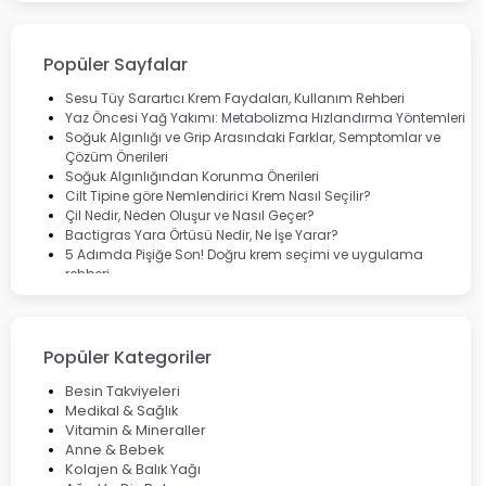
Bepanthol
Bioxcin
Okey
Lansinoh
Popüler Sayfalar
Cebrolux
Dermoskin
Sesu Tüy Sarartıcı Krem Faydaları, Kullanım Rehberi
Marvis
Yaz Öncesi Yağ Yakımı: Metabolizma Hızlandırma Yöntemleri
Rcfarma
Soğuk Algınlığı ve Grip Arasındaki Farklar, Semptomlar ve
Çözüm Önerileri
Soğuk Algınlığından Korunma Önerileri
Cilt Tipine göre Nemlendirici Krem Nasıl Seçilir?
Çil Nedir, Neden Oluşur ve Nasıl Geçer?
Bactigras Yara Örtüsü Nedir, Ne İşe Yarar?
5 Adımda Pişiğe Son! Doğru krem seçimi ve uygulama
rehberi
Enterogermina Family ile Bağırsak Sağlığınızı Güçlendirin
Cilt Bakımı Aşamaları ve Detaylı Rehber
Saç Derisinde Kepek ve Egzama: Belirtileri, Nedenleri ve
Çözüm Yolları
Popüler Kategoriler
Bocavirüs Enfeksiyonu Hakkında Bilmeniz Gerekenler
Deep Flex Topraklama Matı Nedir? Detaylı Rehber
Besin Takviyeleri
Mumiyo Nedir? Faydaları ve Kullanım Alanları Nelerdir?
Medikal & Sağlık
Vitamin & Mineraller
Anne & Bebek
Kolajen & Balık Yağı