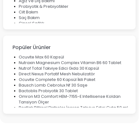
Ağız Ve Diş Bakımı
Probiyotik & Prebiyotikler
Cilt Bakım
Saç Bakım
Cinsel Sağlık
Fırsat Ürünleri
Ateş Ölçerler & Tansiyon Aletleri
Çocuklar için Takviye Gıdalar
Popüler Ürünler
Ocuvite Max 60 Kapsül
Nutraxin Magnesium Complex Vitamin B6 60 Tablet
Nutrof Total Takviye Edici Gıda 30 Kapsül
Direct Nexus Portatif Mesh Nebulizatör
Ocuvite Complete 60 Kapsül İkili Paket
Bausch Lomb Cebrolux Nf 30 Saşe
Bactoblis Probiyotik 30 Tablet
Omron M3 Comfort HEM-7155-E Intellisense Koldan
Tansiyon Ölçer
Bestlak Bitkisel Ekstreler İçeren Takviye Edici Gıda 50 ml
Bruno Baby Nazal Aspiratör Yedek Ucu 10'lu
Corega Super Naneli Diş Protezi Yapıştırıcı Krem 40 gr
Ligone Probiyotik 30 Kapsül
Black Berry Geciktirici Sprey 25 ml
Nutrof Total Takviye Edici Gıda 30 Kapsül