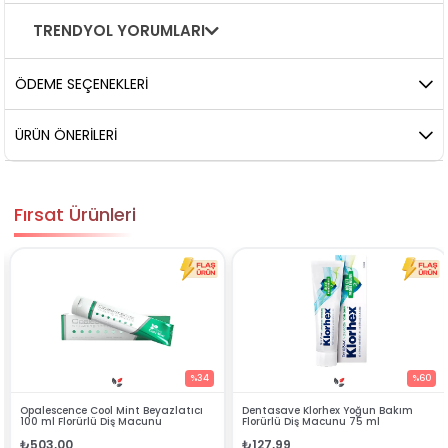
TRENDYOL YORUMLARI
ÖDEME SEÇENEKLERI
ÜRÜN ÖNERILERI
Fırsat Ürünleri
%34
%60
Beyazlatıcı
Dentasave Klorhex Yoğun Bakım
Black Berry Bitkisel Spr
cunu
Florürlü Diş Macunu 75 ml
₺90,99
₺127,99