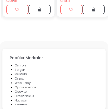
₺199,90
₺323,13
Popüler Markalar
Omron
Solgar
Mustela
Orzax
Wee Baby
Opalescence
Ocuvite
Direct Nexus
Nutraxin
Aptamil