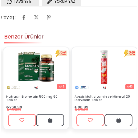
TAVSIYE ET
YORUM YAZ
Paylaş :
Benzer Ürünler
%46
%43
ain 500 mg 60
Apexis Multivitamin ve Mineral 20
Silenzio Sprey 30
Efervesan Tablet
₺144,90
₺98,99
₺449,00
₺175,00