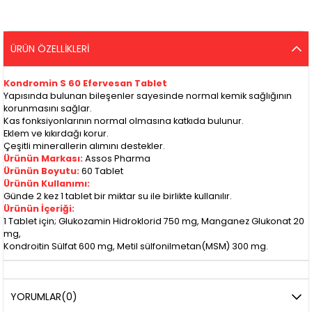
ÜRÜN ÖZELLIKLERI
Kondromin S 60 Efervesan Tablet
Yapısında bulunan bileşenler sayesinde normal kemik sağlığının
korunmasını sağlar.
Kas fonksiyonlarının normal olmasına katkıda bulunur.
Eklem ve kıkırdağı korur.
Çeşitli minerallerin alımını destekler.
Ürünün Markası:
Assos Pharma
Ürünün Boyutu:
60 Tablet
Ürünün Kullanımı:
Günde 2 kez 1 tablet bir miktar su ile birlikte kullanılır.
Ürünün İçeriği:
1 Tablet için; Glukozamin Hidroklorid 750 mg, Manganez Glukonat 20
mg,
Kondroitin Sülfat 600 mg, Metil sülfonilmetan(MSM) 300 mg.
YORUMLAR
(0)