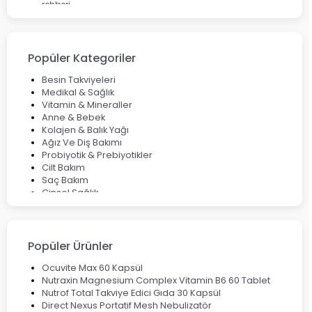
rehberi
Enterogermina Family ile Bağırsak Sağlığınızı Güçlendirin
Cilt Bakımı Aşamaları ve Detaylı Rehber
Saç Derisinde Kepek ve Egzama: Belirtileri, Nedenleri ve
Çözüm Yolları
Popüler Kategoriler
Bocavirüs Enfeksiyonu Hakkında Bilmeniz Gerekenler
Deep Flex Topraklama Matı Nedir? Detaylı Rehber
Besin Takviyeleri
Mumiyo Nedir? Faydaları ve Kullanım Alanları Nelerdir?
Medikal & Sağlık
Vitamin & Mineraller
Anne & Bebek
Kolajen & Balık Yağı
Ağız Ve Diş Bakımı
Probiyotik & Prebiyotikler
Cilt Bakım
Saç Bakım
Cinsel Sağlık
Fırsat Ürünleri
Ateş Ölçerler & Tansiyon Aletleri
Çocuklar için Takviye Gıdalar
Popüler Ürünler
Ocuvite Max 60 Kapsül
Nutraxin Magnesium Complex Vitamin B6 60 Tablet
Nutrof Total Takviye Edici Gıda 30 Kapsül
Direct Nexus Portatif Mesh Nebulizatör