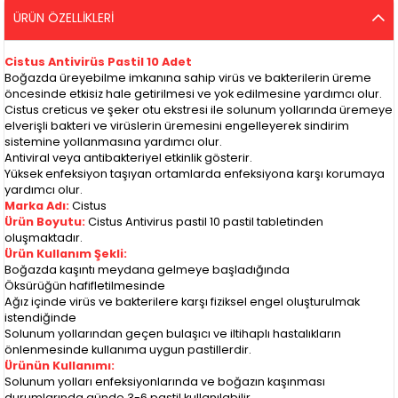
ÜRÜN ÖZELLIKLERI
Cistus Antivirüs Pastil 10 Adet
Boğazda üreyebilme imkanına sahip virüs ve bakterilerin üreme
öncesinde etkisiz hale getirilmesi ve yok edilmesine yardımcı olur.
Cistus creticus ve şeker otu ekstresi ile solunum yollarında üremeye
elverişli bakteri ve virüslerin üremesini engelleyerek sindirim
sistemine yollanmasına yardımcı olur.
Antiviral veya antibakteriyel etkinlik gösterir.
Yüksek enfeksiyon taşıyan ortamlarda enfeksiyona karşı korumaya
yardımcı olur.
Marka Adı:
Cistus
Ürün Boyutu:
Cistus Antivirus pastil 10 pastil tabletinden
oluşmaktadır.
Ürün Kullanım Şekli:
Boğazda kaşıntı meydana gelmeye başladığında
Öksürüğün hafifletilmesinde
Ağız içinde virüs ve bakterilere karşı fiziksel engel oluşturulmak
istendiğinde
Solunum yollarından geçen bulaşıcı ve iltihaplı hastalıkların
önlenmesinde kullanıma uygun pastillerdir.
Ürünün Kullanımı:
Solunum yolları enfeksiyonlarında ve boğazın kaşınması
durumlarında günde 3-6 pastil kullanılabilir.