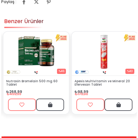
Paylaş :
Benzer Ürünler
%46
%43
Apexis Multivitamin ve Mineral 20
Silenzio Sprey 30 ml
Efervesan Tablet
₺144,90
₺98,99
₺449,00
₺175,00