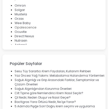
Omron
Solgar
Mustela
Orzax
Wee Baby
Opalescence
Ocuvite
Direct Nexus
Nutraxin
Aptamil
Bepanthol
Bioxcin
Okey
Lansinoh
Popüler Sayfalar
Cebrolux
Dermoskin
Sesu Tüy Sarartıcı Krem Faydaları, Kullanım Rehberi
Marvis
Yaz Öncesi Yağ Yakımı: Metabolizma Hızlandırma Yöntemleri
Rcfarma
Soğuk Algınlığı ve Grip Arasındaki Farklar, Semptomlar ve
Çözüm Önerileri
Soğuk Algınlığından Korunma Önerileri
Cilt Tipine göre Nemlendirici Krem Nasıl Seçilir?
Çil Nedir, Neden Oluşur ve Nasıl Geçer?
Bactigras Yara Örtüsü Nedir, Ne İşe Yarar?
5 Adımda Pişiğe Son! Doğru krem seçimi ve uygulama