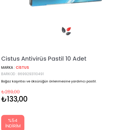
Cistus Antivirüs Pastil 10 Adet
MARKA
:
CISTUS
BARKOD
:
8699293110491
Boğaz kaşıntısı ve öksürüğün önlenmesine yardımcı pastil.
₺289,00
₺133,00
%
54
İNDIRIM