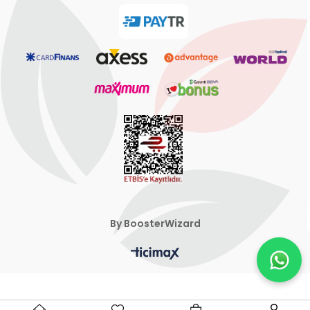
By BoosterWizard