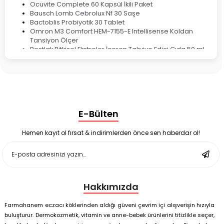
Ocuvite Complete 60 Kapsül İkili Paket
Bausch Lomb Cebrolux Nf 30 Saşe
Bactoblis Probiyotik 30 Tablet
Omron M3 Comfort HEM-7155-E Intellisense Koldan
Tansiyon Ölçer
Bestlak Bitkisel Ekstreler İçeren Takviye Edici Gıda 50 ml
Bruno Baby Nazal Aspiratör Yedek Ucu 10'lu
Corega Super Naneli Diş Protezi Yapıştırıcı Krem 40 gr
Ligone Probiyotik 30 Kapsül
Black Berry Geciktirici Sprey 25 ml
Nutrof Total Takviye Edici Gıda 30 Kapsül
Supradyn Energy Focus 30 Tablet
E-Bülten
Enterogermina Family 5 ml 20 Flakon
Deep Flex Stres Azaltıcı ve Enerji Dengeleyici Topraklama
Matı Set 40x60 cm
Hemen kayıt ol fırsat & indirimlerden önce sen haberdar ol!
Deep Flex Stres Azaltıcı ve Enerji Dengeleyici Topraklama
Matı Set 25x35 cm
Hakkımızda
Farmahanem eczacı köklerinden aldığı güveni çevrim içi alışverişin hızıyla
buluşturur. Dermokozmetik, vitamin ve anne-bebek ürünlerini titizlikle seçer,