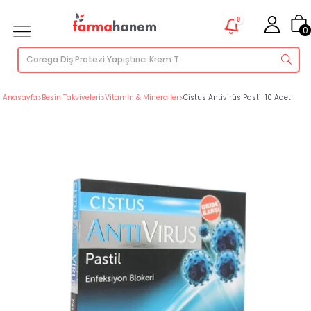
0
0
Anasayfa
>
Besin Takviyeleri
>
Vitamin & Mineraller
>
Cistus Antivirüs Pastil 10 Adet