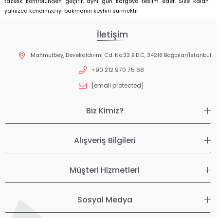
tazelik kontrolünden geçirir, aynı gün kargoya teslim eder. Size kalan
yalnızca kendinize iyi bakmanın keyfini sürmektir
İletişim
Mahmutbey, Devekaldırımı Cd. No:33 B D:C, 34218 Bağcılar/İstanbul
+90 212 970 75 68
[email protected]
Biz Kimiz?
Alışveriş Bilgileri
Müşteri Hizmetleri
Sosyal Medya