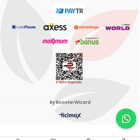
By BoosterWizard