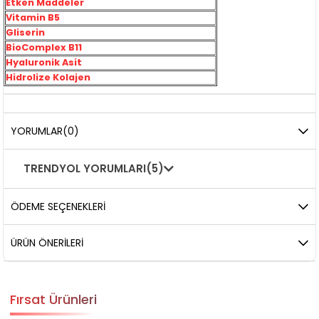
Etken Maddeler
Vitamin B5
Gliserin
BioComplex B11
Hyaluronik Asit
Hidrolize Kolajen
YORUMLAR
(0)
TRENDYOL YORUMLARI
(5)
ÖDEME SEÇENEKLERI
ÜRÜN ÖNERILERI
Fırsat Ürünleri