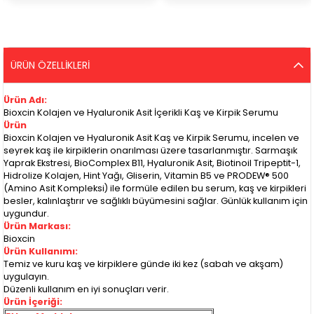
ÜRÜN ÖZELLIKLERI
Ürün Adı:
Bioxcin Kolajen ve Hyaluronik Asit İçerikli Kaş ve Kirpik Serumu
Ürün
Bioxcin Kolajen ve Hyaluronik Asit Kaş ve Kirpik Serumu, incelen ve
seyrek kaş ile kirpiklerin onarılması üzere tasarlanmıştır. Sarmaşık
Yaprak Ekstresi, BioComplex B11, Hyaluronik Asit, Biotinoil Tripeptit-1,
Hidrolize Kolajen, Hint Yağı, Gliserin, Vitamin B5 ve PRODEW® 500
(Amino Asit Kompleksi) ile formüle edilen bu serum, kaş ve kirpikleri
besler, kalınlaştırır ve sağlıklı büyümesini sağlar. Günlük kullanım için
uygundur.
Ürün Markası:
Bioxcin
Ürün Kullanımı:
Temiz ve kuru kaş ve kirpiklere günde iki kez (sabah ve akşam)
uygulayın.
Düzenli kullanım en iyi sonuçları verir.
Ürün İçeriği: