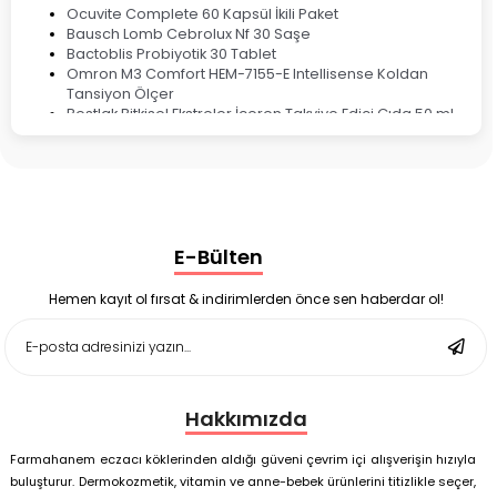
Ocuvite Complete 60 Kapsül İkili Paket
Bausch Lomb Cebrolux Nf 30 Saşe
Bactoblis Probiyotik 30 Tablet
Omron M3 Comfort HEM-7155-E Intellisense Koldan
Tansiyon Ölçer
Bestlak Bitkisel Ekstreler İçeren Takviye Edici Gıda 50 ml
Bruno Baby Nazal Aspiratör Yedek Ucu 10'lu
Corega Super Naneli Diş Protezi Yapıştırıcı Krem 40 gr
Ligone Probiyotik 30 Kapsül
Black Berry Geciktirici Sprey 25 ml
Nutrof Total Takviye Edici Gıda 30 Kapsül
Supradyn Energy Focus 30 Tablet
E-Bülten
Enterogermina Family 5 ml 20 Flakon
Deep Flex Stres Azaltıcı ve Enerji Dengeleyici Topraklama
Matı Set 40x60 cm
Hemen kayıt ol fırsat & indirimlerden önce sen haberdar ol!
Deep Flex Stres Azaltıcı ve Enerji Dengeleyici Topraklama
Matı Set 25x35 cm
Hakkımızda
Farmahanem eczacı köklerinden aldığı güveni çevrim içi alışverişin hızıyla
buluşturur. Dermokozmetik, vitamin ve anne-bebek ürünlerini titizlikle seçer,