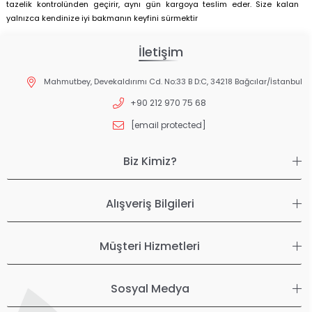
tazelik kontrolünden geçirir, aynı gün kargoya teslim eder. Size kalan
yalnızca kendinize iyi bakmanın keyfini sürmektir
İletişim
Mahmutbey, Devekaldırımı Cd. No:33 B D:C, 34218 Bağcılar/İstanbul
+90 212 970 75 68
[email protected]
Biz Kimiz?
Alışveriş Bilgileri
Müşteri Hizmetleri
Sosyal Medya