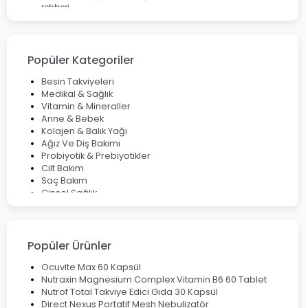
rehberi
Enterogermina Family ile Bağırsak Sağlığınızı Güçlendirin
Cilt Bakımı Aşamaları ve Detaylı Rehber
Saç Derisinde Kepek ve Egzama: Belirtileri, Nedenleri ve
Çözüm Yolları
Popüler Kategoriler
Bocavirüs Enfeksiyonu Hakkında Bilmeniz Gerekenler
Deep Flex Topraklama Matı Nedir? Detaylı Rehber
Besin Takviyeleri
Mumiyo Nedir? Faydaları ve Kullanım Alanları Nelerdir?
Medikal & Sağlık
Vitamin & Mineraller
Anne & Bebek
Kolajen & Balık Yağı
Ağız Ve Diş Bakımı
Probiyotik & Prebiyotikler
Cilt Bakım
Saç Bakım
Cinsel Sağlık
Fırsat Ürünleri
Ateş Ölçerler & Tansiyon Aletleri
Çocuklar için Takviye Gıdalar
Popüler Ürünler
Ocuvite Max 60 Kapsül
Nutraxin Magnesium Complex Vitamin B6 60 Tablet
Nutrof Total Takviye Edici Gıda 30 Kapsül
Direct Nexus Portatif Mesh Nebulizatör