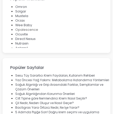
Omron
Solgar
Mustela
Orzax
Wee Baby
Opalescence
Ocuvite
Direct Nexus
Nutraxin
Aptamil
Bepanthol
Bioxcin
Okey
Lansinoh
Popüler Sayfalar
Cebrolux
Dermoskin
Sesu Tüy Sarartıcı Krem Faydaları, Kullanım Rehberi
Marvis
Yaz Öncesi Yağ Yakımı: Metabolizma Hızlandırma Yöntemleri
Rcfarma
Soğuk Algınlığı ve Grip Arasındaki Farklar, Semptomlar ve
Çözüm Önerileri
Soğuk Algınlığından Korunma Önerileri
Cilt Tipine göre Nemlendirici Krem Nasıl Seçilir?
Çil Nedir, Neden Oluşur ve Nasıl Geçer?
Bactigras Yara Örtüsü Nedir, Ne İşe Yarar?
5 Adımda Pişiğe Son! Doğru krem seçimi ve uygulama