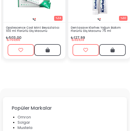
%34
%60
azlatıcı
Dentasave Klorhex Yoğun Bakım
Black Berry Bitkisel Sprey 2
Florürlü Diş Macunu 75 ml
₺90,99
₺127,99
₺199,90
₺323,13
Popüler Markalar
Omron
Solgar
Mustela