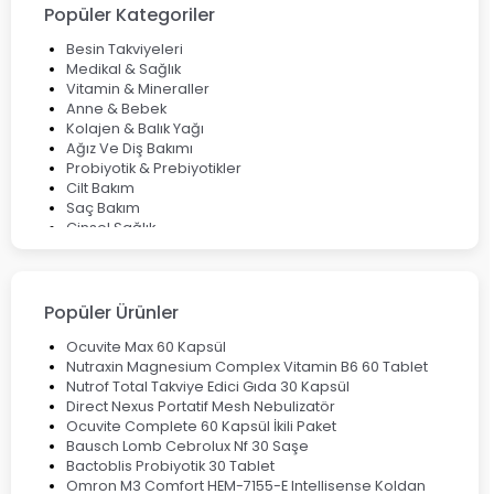
Çözüm Yolları
Popüler Kategoriler
Bocavirüs Enfeksiyonu Hakkında Bilmeniz Gerekenler
Deep Flex Topraklama Matı Nedir? Detaylı Rehber
Besin Takviyeleri
Mumiyo Nedir? Faydaları ve Kullanım Alanları Nelerdir?
Medikal & Sağlık
Vitamin & Mineraller
Anne & Bebek
Kolajen & Balık Yağı
Ağız Ve Diş Bakımı
Probiyotik & Prebiyotikler
Cilt Bakım
Saç Bakım
Cinsel Sağlık
Fırsat Ürünleri
Ateş Ölçerler & Tansiyon Aletleri
Çocuklar için Takviye Gıdalar
Popüler Ürünler
Ocuvite Max 60 Kapsül
Nutraxin Magnesium Complex Vitamin B6 60 Tablet
Nutrof Total Takviye Edici Gıda 30 Kapsül
Direct Nexus Portatif Mesh Nebulizatör
Ocuvite Complete 60 Kapsül İkili Paket
Bausch Lomb Cebrolux Nf 30 Saşe
Bactoblis Probiyotik 30 Tablet
Omron M3 Comfort HEM-7155-E Intellisense Koldan