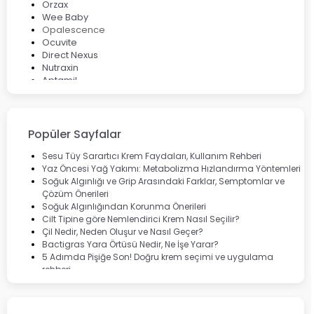
Orzax
Wee Baby
Opalescence
Ocuvite
Direct Nexus
Nutraxin
Aptamil
Bepanthol
Bioxcin
Okey
Lansinoh
Popüler Sayfalar
Cebrolux
Dermoskin
Sesu Tüy Sarartıcı Krem Faydaları, Kullanım Rehberi
Marvis
Yaz Öncesi Yağ Yakımı: Metabolizma Hızlandırma Yöntemleri
Rcfarma
Soğuk Algınlığı ve Grip Arasındaki Farklar, Semptomlar ve
Çözüm Önerileri
Soğuk Algınlığından Korunma Önerileri
Cilt Tipine göre Nemlendirici Krem Nasıl Seçilir?
Çil Nedir, Neden Oluşur ve Nasıl Geçer?
Bactigras Yara Örtüsü Nedir, Ne İşe Yarar?
5 Adımda Pişiğe Son! Doğru krem seçimi ve uygulama
rehberi
Enterogermina Family ile Bağırsak Sağlığınızı Güçlendirin
Cilt Bakımı Aşamaları ve Detaylı Rehber
Saç Derisinde Kepek ve Egzama: Belirtileri, Nedenleri ve