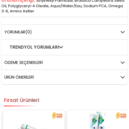
Ürünün İçeriği:
Ethylhexyl Palmitate, Brassica Campestris Seed
Oil, Polyglyceryl-4 Oleate, Aqua/Water/Eau, Sodium PCA, Omega
3-6, Amino Asitler
YORUMLAR
(0)
TRENDYOL YORUMLARI
ÖDEME SEÇENEKLERI
ÜRÜN ÖNERILERI
Fırsat Ürünleri