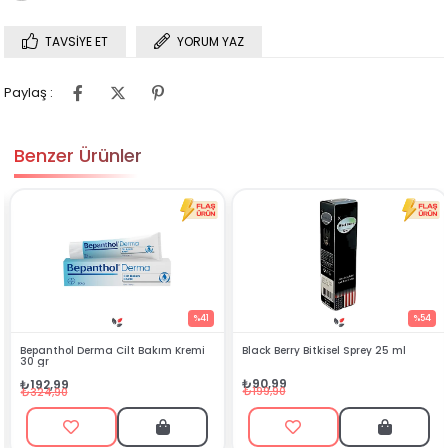
TAVSIYE ET
YORUM YAZ
Paylaş :
Benzer Ürünler
%41
%54
 Bakım Kremi
Black Berry Bitkisel Sprey 25 ml
Kartix MSM Boswellia 
100 ml
₺90,99
₺424,00
₺199,90
₺650,00