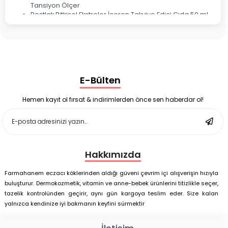
Tansiyon Ölçer
Bestlak Bitkisel Ekstreler İçeren Takviye Edici Gıda 50 ml
Bruno Baby Nazal Aspiratör Yedek Ucu 10'lu
Corega Super Naneli Diş Protezi Yapıştırıcı Krem 40 gr
Ligone Probiyotik 30 Kapsül
Black Berry Geciktirici Sprey 25 ml
Nutrof Total Takviye Edici Gıda 30 Kapsül
Supradyn Energy Focus 30 Tablet
E-Bülten
Enterogermina Family 5 ml 20 Flakon
Deep Flex Stres Azaltıcı ve Enerji Dengeleyici Topraklama
Matı Set 40x60 cm
Hemen kayıt ol fırsat & indirimlerden önce sen haberdar ol!
Deep Flex Stres Azaltıcı ve Enerji Dengeleyici Topraklama
Matı Set 25x35 cm
Hakkımızda
Farmahanem eczacı köklerinden aldığı güveni çevrim içi alışverişin hızıyla
buluşturur. Dermokozmetik, vitamin ve anne-bebek ürünlerini titizlikle seçer,
tazelik kontrolünden geçirir, aynı gün kargoya teslim eder. Size kalan
yalnızca kendinize iyi bakmanın keyfini sürmektir