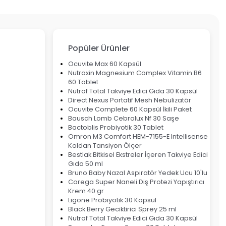
Popüler Ürünler
Ocuvite Max 60 Kapsül
Nutraxin Magnesium Complex Vitamin B6
60 Tablet
Nutrof Total Takviye Edici Gıda 30 Kapsül
Direct Nexus Portatif Mesh Nebulizatör
Ocuvite Complete 60 Kapsül İkili Paket
Bausch Lomb Cebrolux Nf 30 Saşe
Bactoblis Probiyotik 30 Tablet
Omron M3 Comfort HEM-7155-E Intellisense
Koldan Tansiyon Ölçer
Bestlak Bitkisel Ekstreler İçeren Takviye Edici
Gıda 50 ml
Bruno Baby Nazal Aspiratör Yedek Ucu 10'lu
Corega Super Naneli Diş Protezi Yapıştırıcı
Krem 40 gr
Ligone Probiyotik 30 Kapsül
Black Berry Geciktirici Sprey 25 ml
Nutrof Total Takviye Edici Gıda 30 Kapsül