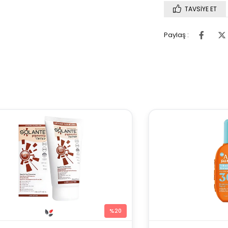
TAVSIYE ET
Paylaş :
%20