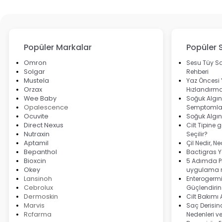
Popüler Markalar
Popüler 
Omron
Sesu Tüy Sa
Solgar
Rehberi
Mustela
Yaz Öncesi
Orzax
Hızlandırma
Wee Baby
Soğuk Algınl
Opalescence
Semptomlar
Ocuvite
Soğuk Algın
Direct Nexus
Cilt Tipine 
Nutraxin
Seçilir?
Aptamil
Çil Nedir, N
Bepanthol
Bactigras Ya
Bioxcin
5 Adımda Pi
Okey
uygulama r
Lansinoh
Enterogermi
Cebrolux
Güçlendirin
Dermoskin
Cilt Bakımı
Marvis
Saç Derisind
Rcfarma
Nedenleri v