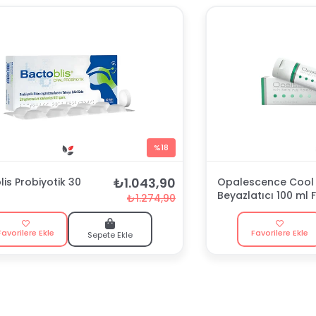
%18
₺1.043,90
is Probiyotik 30
Opalescence Cool 
Beyazlatıcı 100 ml F
₺1.274,90
Macunu
Favorilere Ekle
Favorilere Ekle
Sepete Ekle