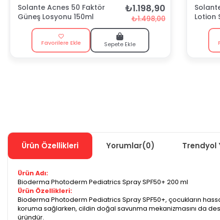
₺1.198,90
Solante Acnes 50 Faktör
Solant
Güneş Losyonu 150ml
Lotion 
₺1.498,00
Favorilere Ekle
Sepete Ekle
Ürün Özellikleri
Yorumlar
(0)
Trendyol 
Ürün Adı:
Bioderma Photoderm Pediatrics Spray SPF50+ 200 ml
Ürün Özellikleri:
Bioderma Photoderm Pediatrics Spray SPF50+, çocukların hassas cil
koruma sağlarken, cildin doğal savunma mekanizmasını da destekle
üründür.