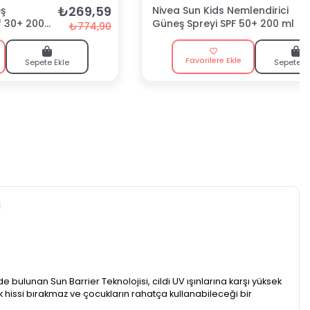
₺269,59
ş
Nivea Sun Kids Nemlendirici
f 30+ 200
Güneş Spreyi SPF 50+ 200 ml
₺774,90
Favorilere Ekle
Sepete Ekle
Sepete E
i
bulunan Sun Barrier Teknolojisi, cildi UV ışınlarına karşı yüksek
k hissi bırakmaz ve çocukların rahatça kullanabileceği bir