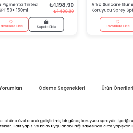
₺1.198,90
e Pigmenta Tinted
Arko Suncare Güne
SPF 50+ 150ml
Koruyucu Sprey Sp
₺1.498,00
ml
Favorilere Ekle
Favorilere Ekle
Sepete Ekle
Yorumları
Ödeme Seçenekleri
Ürün Öneriler
dine özel olarak geliştirilmiş bir güneş koruyucu spreydir. İçeriğinde 
r. Hafif yapısı ve kolay uygulanabilirliği sayesinde ciltte yapışkanlı