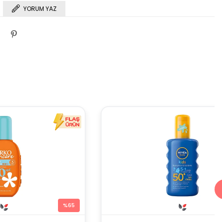
YORUM YAZ
%65