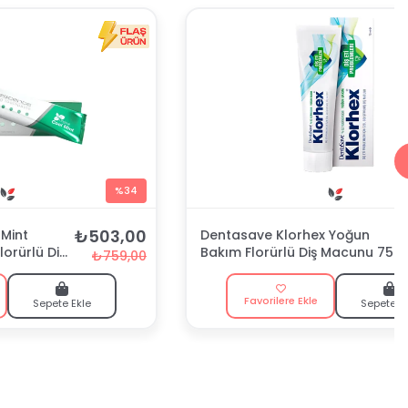
%34
₺503,00
Mint
Dentasave Klorhex Yoğun
lorürlü Diş
Bakım Florürlü Diş Macunu 75
₺759,00
ml
Favorilere Ekle
Sepete Ekle
Sepete E