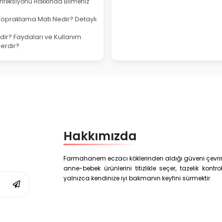
nfeksiyonu Hakkında Bilmeniz
Topraklama Matı Nedir? Detaylı
ir? Faydaları ve Kullanım
lerdir?
Hakkımızda
Farmahanem eczacı köklerinden aldığı güveni çevrim i
anne-bebek ürünlerini titizlikle seçer, tazelik kon
yalnızca kendinize iyi bakmanın keyfini sürmektir