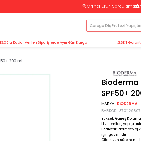
Orjinal Ürün Sorgulama
 13:00’a Kadar Verilen Siparişlerde Aynı Gün Kargo
SKT Garantil
F50+ 200 ml
Bioderma 
SPF50+ 20
MARKA
:
BIODERMA
BARKOD
:
3701129807
Yüksek Güneş Koruma
Hızlı emilen, yapışkan
Pediatrik, dermatolojik
için güvenlidir
Cildi uzun süre nemli 