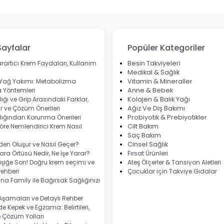
Sayfalar
Popüler Kategoriler
rartıcı Krem Faydaları, Kullanım
Besin Takviyeleri
Medikal & Sağlık
 Yağ Yakımı: Metabolizma
Vitamin & Mineraller
 Yöntemleri
Anne & Bebek
ığı ve Grip Arasındaki Farklar,
Kolajen & Balık Yağı
 ve Çözüm Önerileri
Ağız Ve Diş Bakımı
lığından Korunma Önerileri
Probiyotik & Prebiyotikler
göre Nemlendirici Krem Nasıl
Cilt Bakım
Saç Bakım
eden Oluşur ve Nasıl Geçer?
Cinsel Sağlık
ra Örtüsü Nedir, Ne İşe Yarar?
Fırsat Ürünleri
şiğe Son! Doğru krem seçimi ve
Ateş Ölçerler & Tansiyon Aletleri
ehberi
Çocuklar için Takviye Gıdalar
na Family ile Bağırsak Sağlığınızı
 Aşamaları ve Detaylı Rehber
e Kepek ve Egzama: Belirtileri,
e Çözüm Yolları