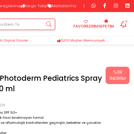
Araçlarımız
Kargo Takip
Markalarımız
0
FAVORİLERİM
SEPETIM
i Orijinal Ürünler
%100 Müşteri Memnuniyeti
%
39
Photoderm Pediatrics Spray
İNDIRIM
0 ml
316
sı SPF 50+
lık hissi bırakmayan formül
 ve oftalmolojik kontrollerden geçmiştir, bebekler ve çocuklar
tutar