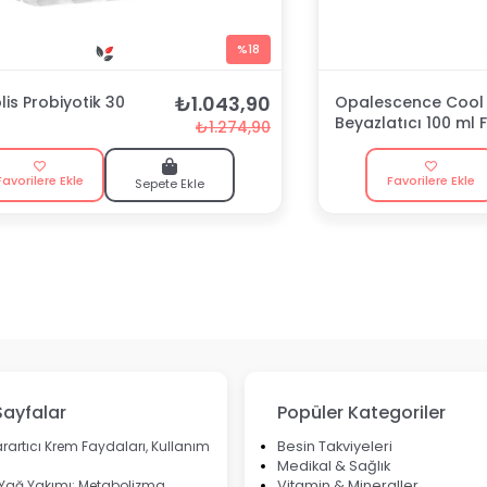
%18
₺1.043,90
is Probiyotik 30
Opalescence Cool 
Beyazlatıcı 100 ml F
₺1.274,90
Macunu
Favorilere Ekle
Favorilere Ekle
Sepete Ekle
Sayfalar
Popüler Kategoriler
rartıcı Krem Faydaları, Kullanım
Besin Takviyeleri
Medikal & Sağlık
 Yağ Yakımı: Metabolizma
Vitamin & Mineraller