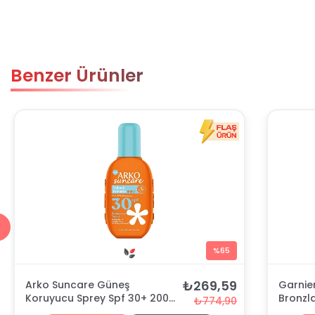
Benzer Ürünler
%65
₺269,59
Arko Suncare Güneş
Garnie
Koruyucu Sprey Spf 30+ 200
Bronzla
₺774,90
ml