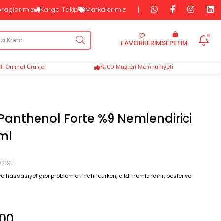
Araçlarımız
Kargo Takip
Markalarımız
0
FAVORİLERİM
SEPETIM
i Orijinal Ürünler
%100 Müşteri Memnuniyeti
Panthenol Forte %9 Nemlendirici
ml
2191
 ve hassasiyet gibi problemleri hafifletirken, cildi nemlendirir, besler ve
,00