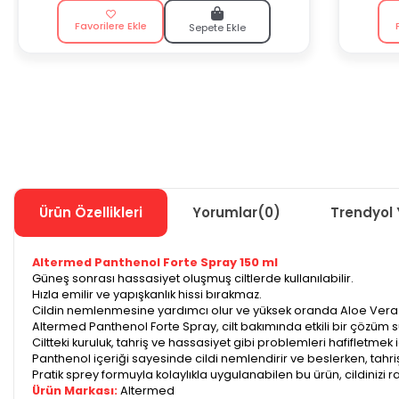
Favorilere Ekle
Sepete Ekle
Ürün Özellikleri
Yorumlar
(0)
Trendyol 
Altermed Panthenol Forte Spray 150 ml
Güneş sonrası hassasiyet oluşmuş ciltlerde kullanılabilir.
Hızla emilir ve yapışkanlık hissi bırakmaz.
Cildin nemlenmesine yardımcı olur ve yüksek oranda Aloe Vera A,
Altermed Panthenol Forte Spray, cilt bakımında etkili bir çözüm su
Ciltteki kuruluk, tahriş ve hassasiyet gibi problemleri hafifletmek 
Panthenol içeriği sayesinde cildi nemlendirir ve beslerken, tahr
Pratik sprey formuyla kolaylıkla uygulanabilen bu ürün, cildinizi ra
Ürün Markası:
Altermed