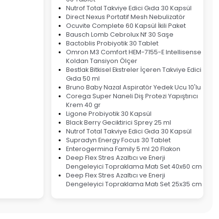
Nutrof Total Takviye Edici Gıda 30 Kapsül
Direct Nexus Portatif Mesh Nebulizatör
Ocuvite Complete 60 Kapsül İkili Paket
Bausch Lomb Cebrolux Nf 30 Saşe
Bactoblis Probiyotik 30 Tablet
Omron M3 Comfort HEM-7155-E Intellisense
Koldan Tansiyon Ölçer
Bestlak Bitkisel Ekstreler İçeren Takviye Edici
Gıda 50 ml
Bruno Baby Nazal Aspiratör Yedek Ucu 10'lu
Corega Super Naneli Diş Protezi Yapıştırıcı
Krem 40 gr
Ligone Probiyotik 30 Kapsül
Black Berry Geciktirici Sprey 25 ml
Nutrof Total Takviye Edici Gıda 30 Kapsül
Supradyn Energy Focus 30 Tablet
Enterogermina Family 5 ml 20 Flakon
Deep Flex Stres Azaltıcı ve Enerji
Dengeleyici Topraklama Matı Set 40x60 cm
Deep Flex Stres Azaltıcı ve Enerji
Dengeleyici Topraklama Matı Set 25x35 cm