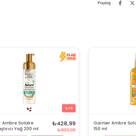
Paylaş :
%49
₺428,99
r Ambre Solaire
Garnier Ambre Solai
ştırıcı Yağ 200 ml
150 ml
₺839,90