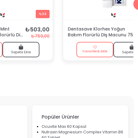
%34
₺503,00
Mint
Dentasave Klorhex Yoğun
lorürlü Diş
Bakım Florürlü Diş Macunu 75
₺759,00
ml
Favorilere Ekle
Sepete Ekle
Sepete E
Popüler Ürünler
Ocuvite Max 60 Kapsül
Nutraxin Magnesium Complex Vitamin B6
60 Tablet