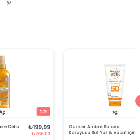
%25
₺199,99
re Delial
Garnier Ambre Solaire
Koruyucu Süt Yüz & Vücut için
₺266,00
SPF50 50 ml