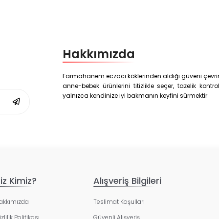
Hakkımızda
Farmahanem eczacı köklerinden aldığı güveni çevrim i
anne-bebek ürünlerini titizlikle seçer, tazelik kon
yalnızca kendinize iyi bakmanın keyfini sürmektir
iz Kimiz?
Alışveriş Bilgileri
akkımızda
Teslimat Koşulları
zlilik Politikası
Güvenli Alışveriş