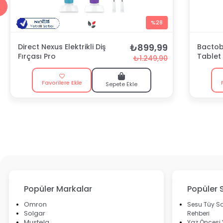
%28
₺899,99
Direct Nexus Elektrikli Diş
Bactobl
Fırçası Pro
Tablet
₺1.249,90
Favorilere Ekle
Sepete Ekle
Popüler Markalar
Popüler 
Omron
Sesu Tüy Sa
Solgar
Rehberi
Mustela
Yaz Öncesi