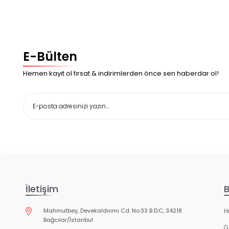
E-Bülten
Hemen kayıt ol fırsat & indirimlerden önce sen haberdar ol!
İletişim
B
Mahmutbey, Devekaldırımı Cd. No:33 B D:C, 34218
H
Bağcılar/İstanbul
Gi