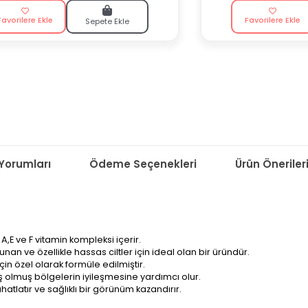
Favorilere Ekle
Favorilere Ekle
Sepete Ekle
Yorumları
Ödeme Seçenekleri
Ürün Öneriler
E ve F vitamin kompleksi içerir.
nan ve özellikle hassas ciltler için ideal olan bir üründür.
için özel olarak formüle edilmiştir.
iş olmuş bölgelerin iyileşmesine yardımcı olur.
hatlatır ve sağlıklı bir görünüm kazandırır.