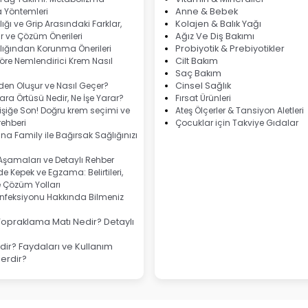
 Yöntemleri
Anne & Bebek
ığı ve Grip Arasındaki Farklar,
Kolajen & Balık Yağı
 ve Çözüm Önerileri
Ağız Ve Diş Bakımı
lığından Korunma Önerileri
Probiyotik & Prebiyotikler
göre Nemlendirici Krem Nasıl
Cilt Bakım
Saç Bakım
eden Oluşur ve Nasıl Geçer?
Cinsel Sağlık
ra Örtüsü Nedir, Ne İşe Yarar?
Fırsat Ürünleri
şiğe Son! Doğru krem seçimi ve
Ateş Ölçerler & Tansiyon Aletleri
ehberi
Çocuklar için Takviye Gıdalar
na Family ile Bağırsak Sağlığınızı
 Aşamaları ve Detaylı Rehber
e Kepek ve Egzama: Belirtileri,
e Çözüm Yolları
nfeksiyonu Hakkında Bilmeniz
Topraklama Matı Nedir? Detaylı
ir? Faydaları ve Kullanım
lerdir?