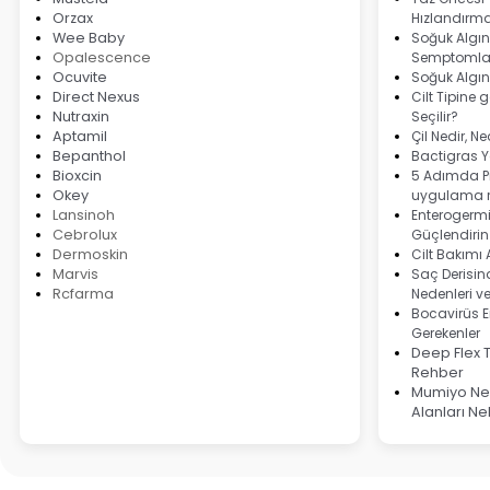
Orzax
Hızlandırma
Wee Baby
Soğuk Algınl
Opalescence
Semptomlar
Ocuvite
Soğuk Algın
Direct Nexus
Cilt Tipine 
Nutraxin
Seçilir?
Aptamil
Çil Nedir, N
Bepanthol
Bactigras Ya
Bioxcin
5 Adımda Pi
Okey
uygulama r
Lansinoh
Enterogermi
Cebrolux
Güçlendirin
Dermoskin
Cilt Bakımı
Marvis
Saç Derisind
Rcfarma
Nedenleri v
Bocavirüs E
Gerekenler
Deep Flex 
Rehber
Mumiyo Ned
Alanları Ne